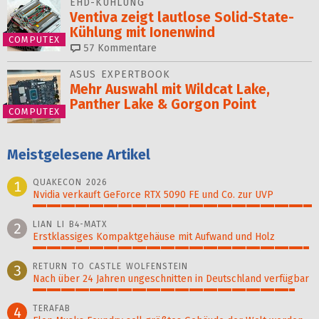
EHD-KÜHLUNG
Ventiva zeigt lautlose Solid-State-
Kühlung mit Ionenwind
COMPUTEX
57
Kommentare
ASUS EXPERTBOOK
Mehr Auswahl mit Wildcat Lake,
Panther Lake & Gorgon Point
COMPUTEX
Meistgelesene Artikel
QUAKECON 2026
1
Nvidia verkauft GeForce RTX 5090 FE und Co. zur UVP
100%
LIAN LI B4-MATX
2
Erstklassiges Kompaktgehäuse mit Aufwand und Holz
99%
RETURN TO CASTLE WOLFENSTEIN
3
Nach über 24 Jahren ungeschnitten in Deutschland verfügbar
94%
TERAFAB
4