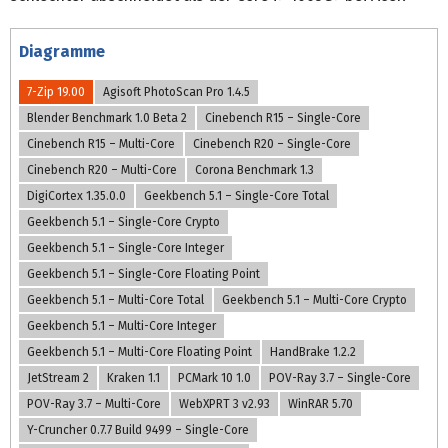
Diagramme
7-Zip 19.00
Agisoft PhotoScan Pro 1.4.5
Blender Benchmark 1.0 Beta 2
Cinebench R15 – Single-Core
Cinebench R15 – Multi-Core
Cinebench R20 – Single-Core
Cinebench R20 – Multi-Core
Corona Benchmark 1.3
DigiCortex 1.35.0.0
Geekbench 5.1 – Single-Core Total
Geekbench 5.1 – Single-Core Crypto
Geekbench 5.1 – Single-Core Integer
Geekbench 5.1 – Single-Core Floating Point
Geekbench 5.1 – Multi-Core Total
Geekbench 5.1 – Multi-Core Crypto
Geekbench 5.1 – Multi-Core Integer
Geekbench 5.1 – Multi-Core Floating Point
HandBrake 1.2.2
JetStream 2
Kraken 1.1
PCMark 10 1.0
POV-Ray 3.7 – Single-Core
POV-Ray 3.7 – Multi-Core
WebXPRT 3 v2.93
WinRAR 5.70
Y-Cruncher 0.7.7 Build 9499 – Single-Core