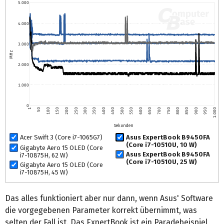
5.000
4.000
3.000
MHz
2.000
1.000
0
1
50
100
150
200
250
300
350
400
450
500
550
600
650
700
750
800
850
900
950
1.000
Sekunden
Acer Swift 3 (Core i7-1065G7)
Asus ExpertBook B9450FA
(Core i7-10510U, 10 W)
Gigabyte Aero 15 OLED (Core
Asus ExpertBook B9450FA
i7-10875H, 62 W)
(Core i7-10510U, 25 W)
Gigabyte Aero 15 OLED (Core
i7-10875H, 45 W)
Das alles funktioniert aber nur dann, wenn Asus' Software
die vorgegebenen Parameter korrekt übernimmt, was
selten der Fall ist. Das ExpertBook ist ein Paradebeispiel