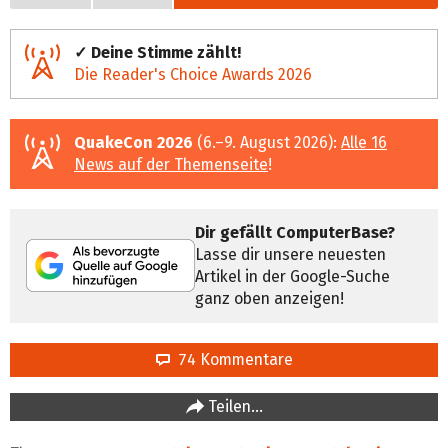
✓ Deine Stimme zählt!
Die Reader's Choice Awards 2026
QuakeCon 2026
(6.–9. August 2026):
Alle 16
News auf der Themenseite
!
Dir gefällt ComputerBase?
Lasse dir unsere neuesten
Artikel in der Google-Suche
ganz oben anzeigen!
74 Kommentare
Teilen…