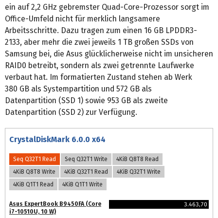
ein auf 2,2 GHz gebremster Quad-Core-Prozessor sorgt im
Office-Umfeld nicht für merklich langsamere
Arbeitsschritte. Dazu tragen zum einen 16 GB LPDDR3-
2133, aber mehr die zwei jeweils 1 TB großen SSDs von
Samsung bei, die Asus glücklicherweise nicht im unsicheren
RAID0 betreibt, sondern als zwei getrennte Laufwerke
verbaut hat. Im formatierten Zustand stehen ab Werk
380 GB als Systempartition und 572 GB als
Datenpartition (SSD 1) sowie 953 GB als zweite
Datenpartition (SSD 2) zur Verfügung.
CrystalDiskMark 6.0.0 x64
Seq Q32T1 Read
Seq Q32T1 Write
4KiB Q8T8 Read
4KiB Q8T8 Write
4KiB Q32T1 Read
4KiB Q32T1 Write
4KiB Q1T1 Read
4KiB Q1T1 Write
Asus ExpertBook B9450FA (Core
3.463,70
i7-10510U, 10 W)