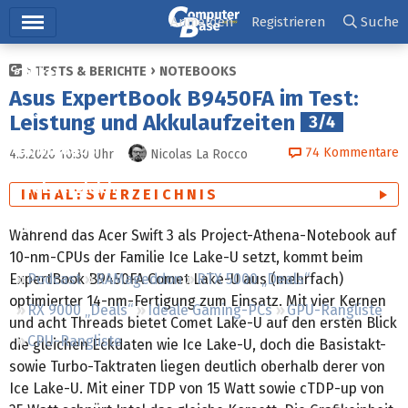
Hauptmenü
Anmelden
Registrieren
Suche
TESTS & BERICHTE
NOTEBOOKS
Ticker
Asus ExpertBook B9450FA im Test:
Tests
Leistung und Akkulaufzeiten
3/4
Downloads
74
Kommentare
4.5.2020 10:30
Uhr
Nicolas La Rocco
Preisvergleich
INHALTSVERZEICHNIS
Forum
Während das Acer Swift 3 als Project-Athena-Notebook auf
10-nm-CPUs der Familie Ice Lake-U setzt, kommt beim
ExpertBook B9450FA Comet Lake-U aus (mehrfach)
Podcast
RAMageddon
RTX 5000 „Deals“
optimierter 14-nm-Fertigung zum Einsatz. Mit vier Kernen
RX 9000 „Deals“
Ideale Gaming-PCs
GPU-Rangliste
und acht Threads bietet Comet Lake-U auf den ersten Blick
CPU-Rangliste
die gleichen Eckdaten wie Ice Lake-U, doch die Basistakt-
sowie Turbo-Taktraten liegen deutlich oberhalb derer von
Ice Lake-U. Mit einer TDP von 15 Watt sowie cTDP-up von