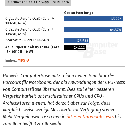
Y-Cruncher 0.7.7 Build 9499 – Multi-Core
Gesamtwertung:
Gigabyte Aero 15 OLED (Core i7-
65.224
10875H, 62 W)
Gigabyte Aero 15 OLED (Core i7-
64.376
10875H, 45 W)
Acer Swift 3 (Core i7-1065G7)
27.955
Asus ExpertBook B9450FA (Core
24.112
i7-10510U, 10 W)
Einheit:
MIPS
Hinweis: ComputerBase nutzt einen neuen Benchmark-
Parcours für Notebooks, der die Anwendungen der CPU-Tests
von ComputerBase übernimmt. Dies soll einer besseren
Vergleichbarkeit unterschiedlicher CPUs und CPU-
Architekturen dienen, hat derzeit aber zur Folge, dass
vergleichsweise wenige Messwerte zur Verfügung stehen.
Mehr Vergleichswerte stehen in
älteren Notebook-Tests
bis
zum Acer Swift 3 zur Auswahl.