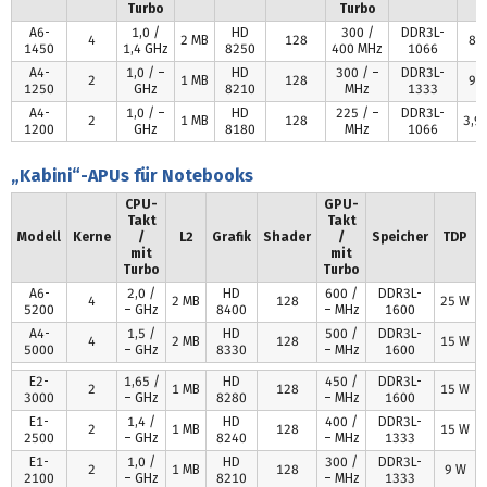
Turbo
Turbo
A6-
1,0 /
HD
300 /
DDR3L-
4
2 MB
128
8 
1450
1,4 GHz
8250
400 MHz
1066
A4-
1,0 / –
HD
300 / –
DDR3L-
2
1 MB
128
9 
1250
GHz
8210
MHz
1333
A4-
1,0 / –
HD
225 / –
DDR3L-
2
1 MB
128
3,9
1200
GHz
8180
MHz
1066
„Kabini“-APUs für Notebooks
CPU-
GPU-
Takt
Takt
Modell
Kerne
/
L2
Grafik
Shader
/
Speicher
TDP
mit
mit
Turbo
Turbo
A6-
2,0 /
HD
600 /
DDR3L-
4
2 MB
128
25 W
5200
– GHz
8400
– MHz
1600
A4-
1,5 /
HD
500 /
DDR3L-
4
2 MB
128
15 W
5000
– GHz
8330
– MHz
1600
E2-
1,65 /
HD
450 /
DDR3L-
2
1 MB
128
15 W
3000
– GHz
8280
– MHz
1600
E1-
1,4 /
HD
400 /
DDR3L-
2
1 MB
128
15 W
2500
– GHz
8240
– MHz
1333
E1-
1,0 /
HD
300 /
DDR3L-
2
1 MB
128
9 W
2100
– GHz
8210
– MHz
1333