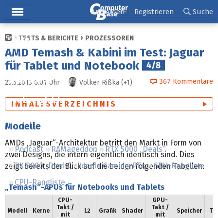
Hauptmenü
Anmelden
Registrieren
Suche
TESTS & BERICHTE
PROZESSOREN
Ticker
AMD Temash & Kabini im Test: Jaguar
Tests
für Tablet und Notebook
4/8
Downloads
367
Kommentare
23.5.2013 6:01
Uhr
Volker Rißka
(+1)
Preisvergleich
INHALTSVERZEICHNIS
Forum
Modelle
AMDs „Jaguar“-Architektur betritt den Markt in Form von
Podcast
RAMageddon
RTX 5000 „Deals“
zwei Designs, die intern eigentlich identisch sind. Dies
RX 9000 „Deals“
Ideale Gaming-PCs
GPU-Rangliste
zeigt bereits der Blick auf die beiden folgenden Tabellen:
CPU-Rangliste
„Temash“-APUs für Notebooks und Tablets
CPU-
GPU-
Takt /
Takt /
Modell
Kerne
L2
Grafik
Shader
Speicher
TD
mit
mit