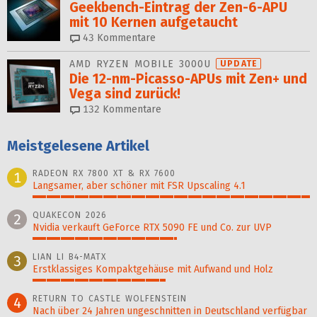
Geekbench-Eintrag der Zen-6-APU
mit 10 Kernen aufgetaucht
43
Kommentare
AMD RYZEN MOBILE 3000U
UPDATE
Die 12-nm-Picasso-APUs mit Zen+ und
Vega sind zurück!
132
Kommentare
Meistgelesene Artikel
RADEON RX 7800 XT & RX 7600
1
Langsamer, aber schöner mit FSR Upscaling 4.1
100%
QUAKECON 2026
2
Nvidia verkauft GeForce RTX 5090 FE und Co. zur UVP
52%
LIAN LI B4-MATX
3
Erstklassiges Kompaktgehäuse mit Aufwand und Holz
48%
RETURN TO CASTLE WOLFENSTEIN
4
Nach über 24 Jahren ungeschnitten in Deutschland verfügbar