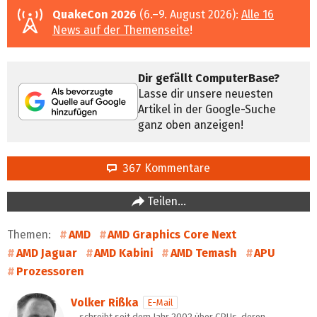
QuakeCon 2026
(6.–9. August 2026):
Alle 16
News auf der Themenseite
!
Dir gefällt ComputerBase?
Lasse dir unsere neuesten
Artikel in der Google-Suche
ganz oben anzeigen!
367 Kommentare
Teilen…
Themen:
AMD
AMD Graphics Core Next
AMD Jaguar
AMD Kabini
AMD Temash
APU
Prozessoren
Volker Rißka
E-Mail
… schreibt seit dem Jahr 2002 über CPUs, deren