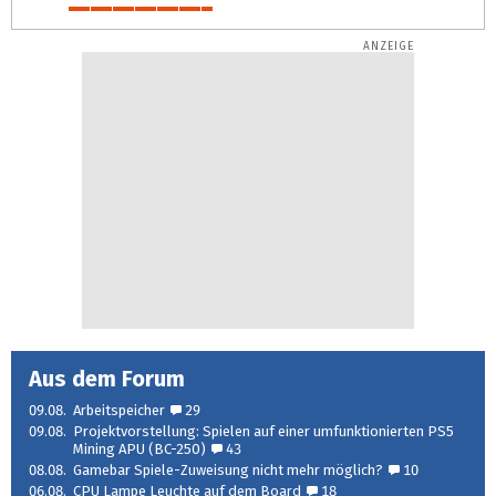
36%
Aus dem Forum
09.08.
Arbeitspeicher
29
09.08.
Projektvorstellung: Spielen auf einer umfunktionierten PS5
Mining APU (BC-250)
43
08.08.
Gamebar Spiele-Zuweisung nicht mehr möglich?
10
06.08.
CPU Lampe Leuchte auf dem Board
18