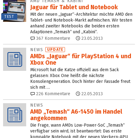
AMD TEMASH & KABINI
Jaguar für Tablet und Notebook
Mit der neuen „Jaguar“-Architektur möchte AMD den
TEST
Tablet- und Notebook-Markt aufmischen. Wir testen
anhand zweiter Notebooks die beiden ersten
Adaptionen „Temash“ und „Kabini“.
367
Kommentare
23.05.2013
NEWS
UPDATE
AMDs „Jaguar“ für PlayStation 4 und
Xbox One
Microsoft hat die Katze offiziell aus dem Sack
gelassen: Xbox One heißt die nächste
Konsolengeneration. Doch hinter der Fassade freut
sich mit …
226
Kommentare
22.05.2013
NEWS
AMD „Temash“ A6-1450 im Handel
angekommen
Die Frage, wann AMDs Low-Power-SoC „Temash“
verfügbar sein wird, ist beantwortet: Das erste
kompakte Notebook mit der neuen Vierkern-APU