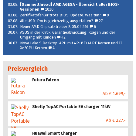
03.08.
[Sammelthread] AMD AGESA - Übersicht aller BIOS-
Versionen
1030
03.08.
Zertifikatsfehler trotz BIOS-Update. Was tun?
9
02.08.
Alle USB-Ports gleichzeitig ausgefallen?
27
31.07.
Neuer AMD Chipsatztreiber 8.05.04.516
6
30.07.
ASUS in der Kritik: Garantieabwicklung, Klagen und der
Umgang mit Kunden
42
30.07.
Nova Lake S Desktop-APU mit 4P+8E+4LPE Kernen und 12
Xe³GPU Kernen
4
Preisvergleich
Futura Falcon
Ab € 1.699,-
Shelly TopAC Portable EV charger 11kW
Ab € 227,-
Huawei Smart Charger