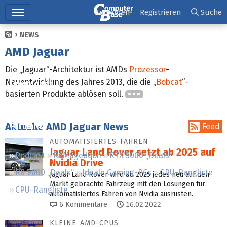
Hauptmenü
Anmelden
Registrieren
Suche
NEWS
Ticker
AMD Jaguar
Tests
Die „Jaguar“-Architektur ist AMDs
Prozessor
-
Neuentwicklung des Jahres 2013, die die „
Bobcat
“-
Downloads
basierten Produkte ablösen soll.
Preisvergleich
Aktuelle AMD Jaguar News
Forum
Feed
AUTOMATISIERTES FAHREN
Jaguar Land Rover setzt ab 2025 auf
Podcast
RAMageddon
RTX 5000 „Deals“
Nvidia Drive
RX 9000 „Deals“
Ideale Gaming-PCs
GPU-Rangliste
Jaguar Land Rover wird ab 2025 jedes neu auf den
Markt gebrachte Fahrzeug mit den Lösungen für
CPU-Rangliste
automatisiertes Fahren von Nvidia ausrüsten.
6
Kommentare
16.02.2022
KLEINE AMD-CPUS