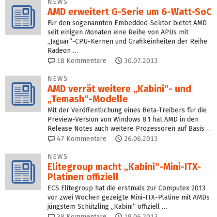
NEWS
AMD erweitert G-Serie um 6-Watt-SoC
Für den sogenannten Embedded-Sektor bietet AMD
seit einigen Monaten eine Reihe von APUs mit
„Jaguar“-CPU-Kernen und Grafikeinheiten der Reihe
Radeon …
18
Kommentare
30.07.2013
NEWS
AMD verrät weitere „Kabini“- und
„Temash“-Modelle
Mit der Veröffentlichung eines Beta-Treibers für die
Preview-Version von Windows 8.1 hat AMD in den
Release Notes auch weitere Prozessoren auf Basis …
47
Kommentare
26.06.2013
NEWS
Elitegroup macht „Kabini“-Mini-ITX-
Platinen offiziell
ECS Elitegroup hat die erstmals zur Computex 2013
vor zwei Wochen gezeigte Mini-ITX-Platine mit AMDs
jüngstem Schützling „Kabini“ offiziell …
38
Kommentare
19.06.2013