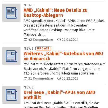
NEWS
AMD „Kabini“: Neue Details zu
Desktop-Ablegern
AMD spendiert den „Kabini“-APUs einen PGA-Sockel.
Dies ist spätestens seit der im November
veröffentlichten Desktop-Roadmap klar. Erste
Mainboards …
42
Kommentare
21.01.2014
NEWS
UPDATE
Weiteres „Kabini“-Notebook von MSI
im Anmarsch
MSI hat zum Wochenstart ein weiteres Notebook auf
Basis von AMDs „Kabini“-Plattform vorgestellt. Im
11,6 Zoll großen und 1,3 Kilogramm schweren …
31
Kommentare
02.12.2013
NEWS
Drei neue „Kabini“-APUs von AMD
enthüllt
AMD hat drei neue „Kabini“-APUs enthüllt, die das
bisherige Portfolio erweitern. Bei zwei Modellen