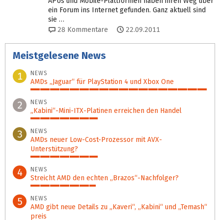
APUs und Mobile-Plattformen haben ihren Weg über
ein Forum ins Internet gefunden. Ganz aktuell sind
sie …
28
Kommentare
22.09.2011
Meistgelesene News
NEWS
1
AMDs „Jaguar“ für PlayStation 4 und Xbox One
100%
NEWS
2
„Kabini“-Mini-ITX-Platinen erreichen den Handel
38%
NEWS
3
AMDs neuer Low-Cost-Prozessor mit AVX-
Unterstützung?
38%
NEWS
4
Streicht AMD den echten „Brazos“-Nachfolger?
37%
NEWS
5
AMD gibt neue Details zu „Kaveri“, „Kabini“ und „Temash“
preis