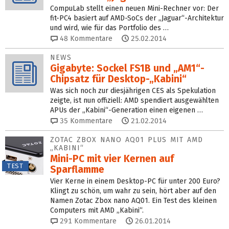
CompuLab stellt einen neuen Mini-Rechner vor: Der
fit-PC4 basiert auf AMD-SoCs der „Jaguar“-Architektur
und wird, wie für das Portfolio des …
48
Kommentare
25.02.2014
NEWS
Gigabyte: Sockel FS1B und „AM1“-
Chipsatz für Desktop-„Kabini“
Was sich noch zur diesjährigen CES als Spekulation
zeigte, ist nun offiziell: AMD spendiert ausgewählten
APUs der „Kabini“-Generation einen eigenen …
35
Kommentare
21.02.2014
ZOTAC ZBOX NANO AQ01 PLUS MIT AMD
„KABINI“
Mini-PC mit vier Kernen auf
TEST
Sparflamme
Vier Kerne in einem Desktop-PC für unter 200 Euro?
Klingt zu schön, um wahr zu sein, hört aber auf den
Namen Zotac Zbox nano AQ01. Ein Test des kleinen
Computers mit AMD „Kabini“.
291
Kommentare
26.01.2014