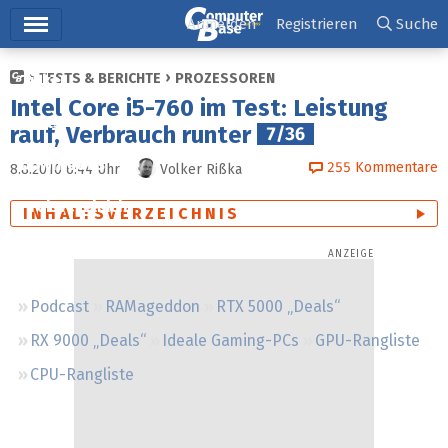
Hauptmenü
Anmelden
Registrieren
Suche
TESTS & BERICHTE
PROZESSOREN
Ticker
Intel Core i5-760 im Test: Leistung
Tests
rauf, Verbrauch runter
7/36
Downloads
255
Kommentare
8.8.2010 6:44
Uhr
Volker Rißka
Preisvergleich
INHALTSVERZEICHNIS
Forum
Podcast
RAMageddon
RTX 5000 „Deals“
RX 9000 „Deals“
Ideale Gaming-PCs
GPU-Rangliste
CPU-Rangliste