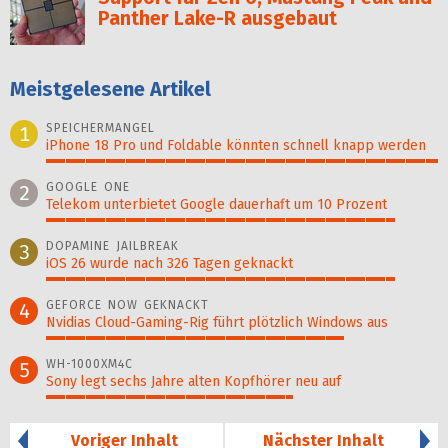
Panther Lake-R ausgebaut
Meistgelesene Artikel
SPEICHERMANGEL
1
iPhone 18 Pro und Foldable könnten schnell knapp werden
100%
GOOGLE ONE
2
Telekom unterbietet Google dauerhaft um 10 Prozent
89%
DOPAMINE JAILBREAK
3
iOS 26 wurde nach 326 Tagen geknackt
89%
GEFORCE NOW GEKNACKT
4
Nvidias Cloud-Gaming-Rig führt plötzlich Windows aus
76%
WH-1000XM4C
5
Sony legt sechs Jahre alten Kopfhörer neu auf
63%
Voriger Inhalt
Nächster Inhalt