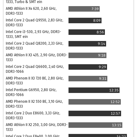
1333, Turbo & SMT ein
AMD Athlon II X4 620, 2,60 GHz,
7:39
DDR3-1333
Intel Core 2 Quad Q9550, 2,83 GHz,
8:09
DDR3-1333
Intel Core i3-530, 2,93 GHz, DDR3-
8:56
1333, SMT ein
Intel Core 2 Quad Q8200, 2,33 GHz,
9:14
DDR3-1333
AMD Athlon II X3 435, 2,90 GHz, DDR3-
9:18
1333
Intel Core 2 Quad Q6600, 2,40 GHz,
9:29
DDR3-1066
AMD Phenom II X3 720 BE, 2,80 GHz,
9:31
DDR3-1333
Intel Pentium G6950, 2,80 GHz,
12:35
DDR3-1066
AMD Phenom II X2 550 BE, 3,10 GHz,
12:52
DDR3-1333
Intel Core 2 Duo E8600, 3,33 GHz,
12:57
DDR3-1333
AMD Athlon II X2 250, 3,00 GHz, DDR3-
13:15
1333
Intel Core 2 Duo E8400, 3,00 GHz,
14:23