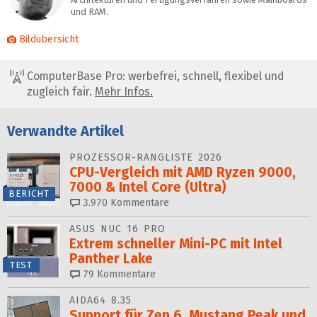
und RAM.
Bildübersicht
ComputerBase Pro: werbefrei, schnell, flexibel und
zugleich fair.
Mehr Infos.
Verwandte Artikel
PROZESSOR-RANGLISTE 2026
CPU-Vergleich mit AMD Ryzen 9000,
7000 & Intel Core (Ultra)
BERICHT
3.970
Kommentare
ASUS NUC 16 PRO
Extrem schneller Mini-PC mit Intel
Panther Lake
TEST
79
Kommentare
AIDA64 8.35
Support für Zen 6, Mustang Peak und