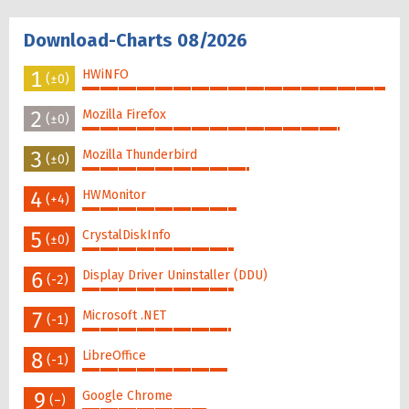
Download-Charts 08/2026
1
HWiNFO
(±0)
100%
2
Mozilla Firefox
(±0)
85%
3
Mozilla Thunderbird
(±0)
55%
4
HWMonitor
(+4)
51%
5
CrystalDiskInfo
(±0)
50%
6
Display Driver Uninstaller (DDU)
(-2)
50%
7
Microsoft .NET
(-1)
49%
8
LibreOffice
(-1)
48%
9
Google Chrome
(–)