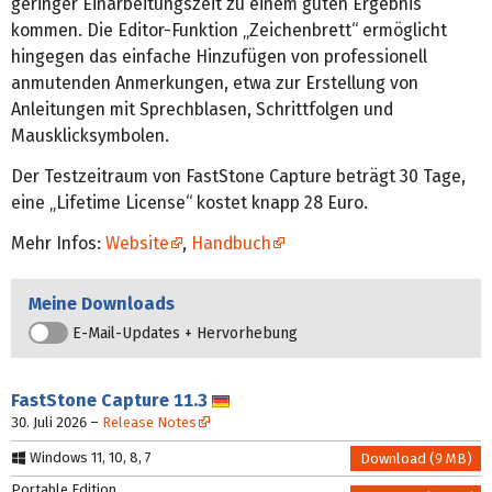
geringer Einarbeitungszeit zu einem guten Ergebnis
kommen. Die Editor-Funktion „Zeichenbrett“ ermöglicht
hingegen das einfache Hinzufügen von professionell
anmutenden Anmerkungen, etwa zur Erstellung von
Anleitungen mit Sprechblasen, Schrittfolgen und
Mausklicksymbolen.
Der Testzeitraum von FastStone Capture beträgt 30 Tage,
eine „Lifetime License“ kostet knapp 28 Euro.
Mehr Infos:
Website
,
Handbuch
Meine Downloads
E-Mail-Updates + Hervorhebung
FastStone Capture
11.3
Deutsch
30. Juli 2026
–
Release Notes
Windows 11, 10, 8, 7
Download (9 MB)
Portable Edition