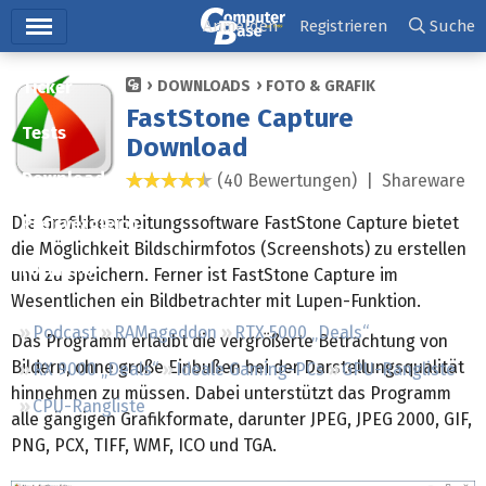
Hauptmenü
Anmelden
Registrieren
Suche
Ticker
DOWNLOADS
FOTO & GRAFIK
FastStone Capture
Tests
Download
Downloads
(40 Bewertungen) |
Shareware
4,6 Sterne
Die Grafikbearbeitungssoftware FastStone Capture bietet
Preisvergleich
die Möglichkeit Bildschirmfotos (Screenshots) zu erstellen
Forum
und zu speichern. Ferner ist FastStone Capture im
Wesentlichen ein Bildbetrachter mit Lupen-Funktion.
Podcast
RAMageddon
RTX 5000 „Deals“
Das Programm erlaubt die vergrößerte Betrachtung von
Bildern, ohne große Einbußen bei der Darstellungsqualität
RX 9000 „Deals“
Ideale Gaming-PCs
GPU-Rangliste
hinnehmen zu müssen. Dabei unterstützt das Programm
CPU-Rangliste
alle gängigen Grafikformate, darunter JPEG, JPEG 2000, GIF,
PNG, PCX, TIFF, WMF, ICO und TGA.