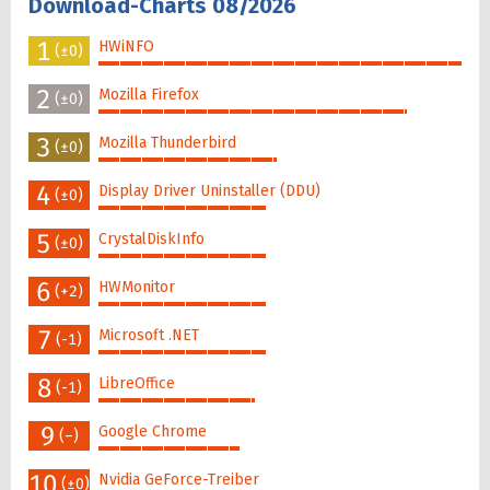
Download-Charts 08/2026
1
HWiNFO
(±0)
100%
2
Mozilla Firefox
(±0)
85%
3
Mozilla Thunderbird
(±0)
49%
4
Display Driver Uninstaller (DDU)
(±0)
46%
5
CrystalDiskInfo
(±0)
46%
6
HWMonitor
(+2)
46%
7
Microsoft .NET
(-1)
46%
8
LibreOffice
(-1)
43%
9
Google Chrome
(–)
39%
10
Nvidia GeForce-Treiber
(±0)