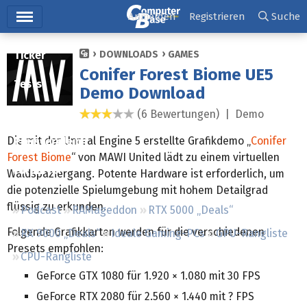
Hauptmenü
Anmelden
Registrieren
Suche
Ticker
DOWNLOADS
GAMES
Conifer Forest Biome UE5
Tests
Demo Download
Downloads
(6 Bewertungen) |
Demo
2,9 Sterne
Die mit der Unreal Engine 5 erstellte Grafikdemo „
Conifer
Preisvergleich
Forest Biome
“ von MAWI United lädt zu einem virtuellen
Forum
Waldspaziergang. Potente Hardware ist erforderlich, um
die potenzielle Spielumgebung mit hohem Detailgrad
flüssig zu erkunden.
Podcast
RAMageddon
RTX 5000 „Deals“
Folgende Grafikkarten werden für die verschiedenen
RX 9000 „Deals“
Ideale Gaming-PCs
GPU-Rangliste
Presets empfohlen:
CPU-Rangliste
GeForce GTX 1080 für 1.920 × 1.080 mit 30 FPS
GeForce RTX 2080 für 2.560 × 1.440 mit ? FPS