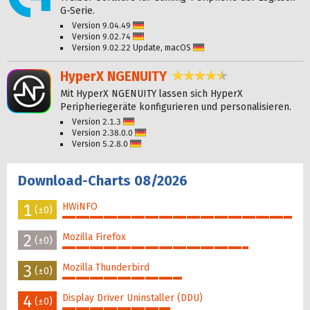
G-Serie.
Version 9.04.49
Deutsch
Version 9.02.74
Deutsch
Version 9.02.22 Update, macOS
Deutsch
HyperX NGENUITY
4,5 Sterne
Mit HyperX NGENUITY lassen sich HyperX
Peripheriegeräte konfigurieren und personalisieren.
Version 2.1.3
Deutsch
Version 2.38.0.0
Deutsch
Version 5.2.8.0
Deutsch
Download-Charts 08/2026
1
HWiNFO
(±0)
100%
2
Mozilla Firefox
(±0)
81%
3
Mozilla Thunderbird
(±0)
52%
4
Display Driver Uninstaller (DDU)
(±0)