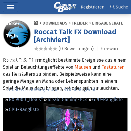
Hauptmenü
Anmelden
Registrieren
Suche
Ticker
DOWNLOADS
TREIBER
EINGABEGERÄTE
Roccat Talk FX Download
Tests
[Archiviert]
Downloads
(0 Bewertungen) |
Freeware
0,0 Sterne
Roccat Talk FX ermöglicht bestimmte Ereignisse aus einem
Preisvergleich
Spiel an Beleuchtungseffekte von
Mäusen
und
Tastaturen
Forum
des Herstellers zu binden. Beispielsweise kann eine
geringe Menge an Mana oder Lebenspunkten in einem
Spiel die Maus dazu bringen, rot oder grün zu leuchten.
Podcast
RAMageddon
RTX 5000 „Deals“
RX 9000 „Deals“
Ideale Gaming-PCs
GPU-Rangliste
CPU-Rangliste