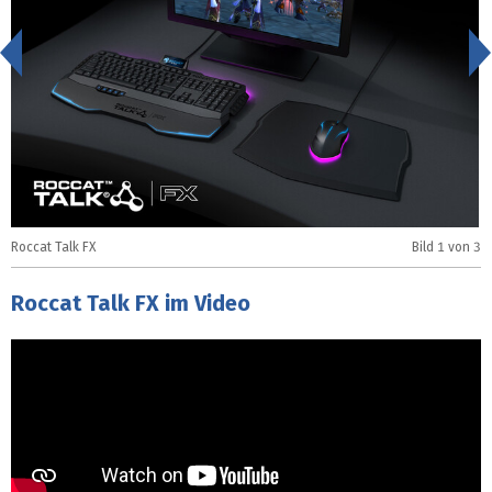
<
Roccat Talk FX
Bild
1
von 3
R
Roccat Talk FX im Video