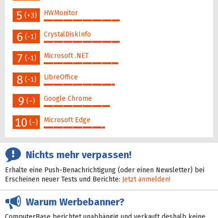
47%
5
HWMonitor
(+3)
47%
6
CrystalDiskInfo
(-1)
47%
7
Microsoft .NET
(-1)
46%
8
LibreOffice
(-1)
44%
9
Google Chrome
(–)
41%
10
Microsoft Edge
(–)
38%
Nichts mehr verpassen!
Erhalte eine Push-Benachrichtigung (oder einen Newsletter) bei
Erscheinen neuer Tests und Berichte:
Jetzt anmelden!
Warum Werbebanner?
ComputerBase berichtet unabhängig und verkauft deshalb keine