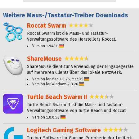
Weitere
Maus-/Tastatur-Treiber Downloads
Roccat Swarm
3,8 Sterne
Roccat Swarm ist die Maus- und Tastatur-
Verwaltungssoftware des Herstellers Roccat.
Version 1.9481
Deutsch
ShareMouse
4,4 Sterne
ShareMouse dient zur Verwendung der Eingabegeräte
auf mehreren Clients über das lokale Netzwerk.
Version for Mac 7.0.26, macOS
Deutsch
Version for Windows 7.0.26
Deutsch
Turtle Beach Swarm II
3,4 Sterne
Turtle Beach Swarm II ist die Maus- und Tastatur-
Verwaltungssoftware von Turtle Beach und Roccat.
Version 1.0.0.53
Deutsch
Logitech Gaming Software
3,7 Ster
Treiber-Software für Gaming-Peripherie der Logitech