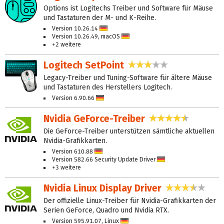
Options ist Logitechs Treiber und Software für Mäuse
und Tastaturen der M- und K-Reihe.
Version 10.26.14
Deutsch
Version 10.26.49, macOS
Deutsch
+2 weitere
Logitech SetPoint
3,1 Sterne
Legacy-Treiber und Tuning-Software für ältere Mäuse
und Tastaturen des Herstellers Logitech.
Version 6.90.66
Deutsch
Nvidia GeForce-Treiber
4,3 Sterne
Die GeForce-Treiber unterstützen sämtliche aktuellen
Nvidia-Grafikkarten.
Version 610.88
Deutsch
Version 582.66 Security Update Driver
Deutsch
+3 weitere
Nvidia Linux Display Driver
3,3 Ster
Der offizielle Linux-Treiber für Nvidia-Grafikkarten der
Serien GeForce, Quadro und Nvidia RTX.
Version 595.91.07, Linux
Deutsch