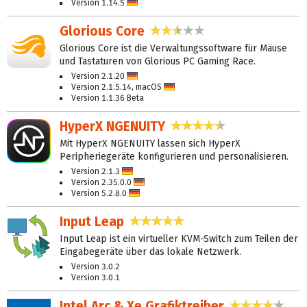
Version 1.14.5
Deutsch
Glorious Core
2,7 Sterne
Glorious Core ist die Verwaltungssoftware für Mäuse
und Tastaturen von Glorious PC Gaming Race.
Version 2.1.20
Deutsch
Version 2.1.5.14, macOS
Deutsch
Version 1.1.36 Beta
HyperX NGENUITY
4,5 Sterne
Mit HyperX NGENUITY lassen sich HyperX
Peripheriegeräte konfigurieren und personalisieren.
Version 2.1.3
Deutsch
Version 2.35.0.0
Deutsch
Version 5.2.8.0
Deutsch
Input Leap
4,9 Sterne
Input Leap ist ein virtueller KVM-Switch zum Teilen der
Eingabegeräte über das lokale Netzwerk.
Version 3.0.2
Version 3.0.1
Intel Arc & Xe Grafiktreiber
4,1 Ste