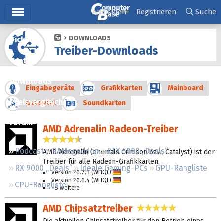
Hauptmenü
Anmelden
Registrieren
Suche
DOWNLOADS
Ticker
Treiber-Downloads
Tests
Downloads
Eingabegeräte
Grafikkarten
Mainboard
Preisvergleich
Netzwerk
Soundkarten
Forum
AMD Adrenalin Radeon-Treiber
4,3 Sterne
Podcast
RAMageddon
RTX 5000 „Deals“
AMD Adrenalin (ehemals Crimson bzw. Catalyst) ist der
Treiber für alle Radeon-Grafikkarten.
RX 9000 „Deals“
Ideale Gaming-PCs
GPU-Rangliste
Version 26.7.1 (WHQL)
Deutsch
Version 26.6.4 (WHQL)
Deutsch
CPU-Rangliste
+5 weitere
AMD Chipsatztreiber
4,8 Sterne
Die aktuellen Chipsatztreiber für den Betrieb eines