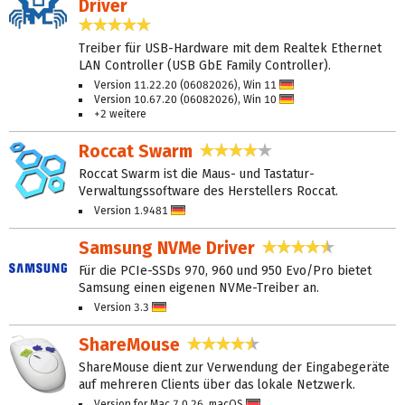
Driver
5,0 Sterne
Treiber für USB-Hardware mit dem Realtek Ethernet
LAN Controller (USB GbE Family Controller).
Version 11.22.20 (06082026), Win 11
Deutsch
Version 10.67.20 (06082026), Win 10
Deutsch
+2 weitere
Roccat Swarm
3,8 Sterne
Roccat Swarm ist die Maus- und Tastatur-
Verwaltungssoftware des Herstellers Roccat.
Version 1.9481
Deutsch
Samsung NVMe Driver
4,4 Sterne
Für die PCIe-SSDs 970, 960 und 950 Evo/Pro bietet
Samsung einen eigenen NVMe-Treiber an.
Version 3.3
Deutsch
ShareMouse
4,4 Sterne
ShareMouse dient zur Verwendung der Eingabegeräte
auf mehreren Clients über das lokale Netzwerk.
Version for Mac 7.0.26, macOS