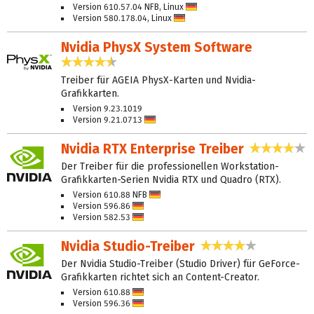
Version 610.57.04 NFB, Linux
Deutsch
Version 580.178.04, Linux
Deutsch
Nvidia PhysX System Software
4,5 Sterne
Treiber für AGEIA PhysX-Karten und Nvidia-
Grafikkarten.
Version 9.23.1019
Version 9.21.0713
Deutsch
Nvidia RTX Enterprise Treiber
4,1 
Der Treiber für die professionellen Workstation-
Grafikkarten-Serien Nvidia RTX und Quadro (RTX).
Version 610.88 NFB
Deutsch
Version 596.86
Deutsch
Version 582.53
Deutsch
Nvidia Studio-Treiber
4,0 Sterne
Der Nvidia Studio-Treiber (Studio Driver) für GeForce-
Grafikkarten richtet sich an Content-Creator.
Version 610.88
Deutsch
Version 596.36
Deutsch