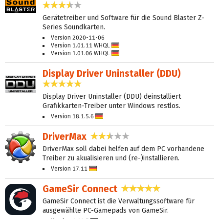
3,4 Sterne
Gerätetreiber und Software für die Sound Blaster Z-
Series Soundkarten.
Version 2020-11-06
Version 1.01.11 WHQL
Deutsch
Version 1.01.06 WHQL
Deutsch
Display Driver Uninstaller (DDU)
4,9 Sterne
Display Driver Uninstaller (DDU) deinstalliert
Grafikkarten-Treiber unter Windows restlos.
Version 18.1.5.6
Deutsch
DriverMax
2,4 Sterne
DriverMax soll dabei helfen auf dem PC vorhandene
Treiber zu akualisieren und (re-)installieren.
Version 17.11
Deutsch
GameSir Connect
5,0 Sterne
GameSir Connect ist die Verwaltungssoftware für
ausgewählte PC-Gamepads von GameSir.