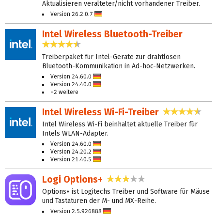
Aktualisieren veralteter/nicht vorhandener Treiber.
Version 26.2.0.7
Deutsch
Intel Wireless Bluetooth-Treiber
4,5 Sterne
Treiberpaket für Intel-Geräte zur drahtlosen
Bluetooth-Kommunikation in Ad-hoc-Netzwerken.
Version 24.60.0
Deutsch
Version 24.40.0
Deutsch
+2 weitere
Intel Wireless Wi-Fi-Treiber
4,3 S
Intel Wireless Wi-Fi beinhaltet aktuelle Treiber für
Intels WLAN-Adapter.
Version 24.60.0
Deutsch
Version 24.20.2
Deutsch
Version 21.40.5
Deutsch
Logi Options+
3,2 Sterne
Options+ ist Logitechs Treiber und Software für Mäuse
und Tastaturen der M- und MX-Reihe.
Version 2.5.926888
Deutsch