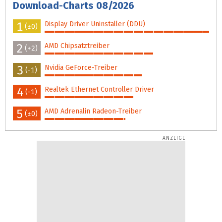
Download-Charts 08/2026
1
Display Driver Uninstaller (DDU)
(±0)
100%
2
AMD Chipsatztreiber
(+2)
66%
3
Nvidia GeForce-Treiber
(-1)
59%
4
Realtek Ethernet Controller Driver
(-1)
54%
5
AMD Adrenalin Radeon-Treiber
(±0)
49%