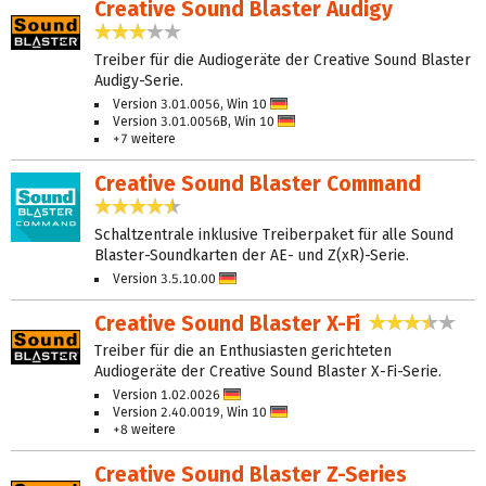
Creative Sound Blaster Audigy
3,2 Sterne
Treiber für die Audiogeräte der Creative Sound Blaster
Audigy-Serie.
Version 3.01.0056, Win 10
Deutsch
Version 3.01.0056B, Win 10
Deutsch
+7 weitere
Creative Sound Blaster Command
4,4 Sterne
Schaltzentrale inklusive Treiberpaket für alle Sound
Blaster-Soundkarten der AE- und Z(xR)-Serie.
Version 3.5.10.00
Deutsch
Creative Sound Blaster X-Fi
3,4 Ste
Treiber für die an Enthusiasten gerichteten
Audiogeräte der Creative Sound Blaster X-Fi-Serie.
Version 1.02.0026
Deutsch
Version 2.40.0019, Win 10
Deutsch
+8 weitere
Creative Sound Blaster Z-Series