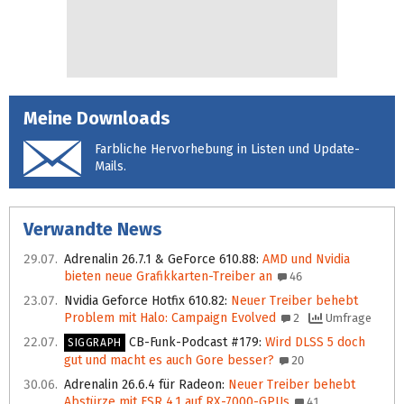
Meine Downloads
Farbliche Hervorhebung in Listen und Update-
Mails.
Verwandte News
29.07.
Adrenalin 26.7.1 & GeForce 610.88
:
AMD und Nvidia
bieten neue Grafikkarten-Treiber an
46
23.07.
Nvidia Geforce Hotfix 610.82
:
Neuer Treiber behebt
Problem mit Halo: Campaign Evolved
2
Umfrage
22.07.
CB-Funk-Podcast #179
:
Wird DLSS 5 doch
SIGGRAPH
gut und macht es auch Gore besser?
20
30.06.
Adrenalin 26.6.4 für Radeon
:
Neuer Treiber behebt
Abstürze mit FSR 4.1 auf RX-7000-GPUs
41