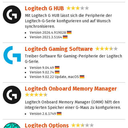
Logitech G HUB
2,8 Sterne
Mit Logitech G HUB lässt sich die Peripherie der
Logitech-G-Serie konfigurieren und auf Wunsch
synchronisieren.
Version 2026.4.919028
Deutsch
Version 2021.3.5164
Deutsch
Logitech Gaming Software
3,7 Ster
Treiber-Software für Gaming-Peripherie der Logitech
G-Serie.
Version 9.04.49
Deutsch
Version 9.02.74
Deutsch
Version 9.02.22 Update, macOS
Deutsch
Logitech Onboard Memory Manager
4,7 Sterne
Logitech Onboard Memory Manager (OMM) hilft den
integrierten Speicher einer G-Maus zu konfigurieren.
Version 2.6.1749
Deutsch
Logitech Options
2,7 Sterne