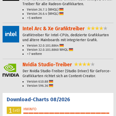
Treiber für alle Radeon-Grafikkarten.
Version 26.7.1 (WHQL)
Deutsch
Version 26.6.4 (WHQL)
Deutsch
+5 weitere
Intel Arc & Xe Grafiktreiber
4,1 Ste
Grafiktreiber für Intel-CPUs, dedizierte Grafikkarten
und ältere Mainboards mit integrierter Grafik.
Version 32.0.101.8864
Deutsch
Version 32.0.101.8860 WHQL
Deutsch
+7 weitere
Nvidia Studio-Treiber
4,0 Sterne
Der Nvidia Studio-Treiber (Studio Driver) für GeForce-
Grafikkarten richtet sich an Content-Creator.
Version 610.88
Deutsch
Version 596.36
Deutsch
Download-Charts 08/2026
1
HWiNFO
(±0)
100%