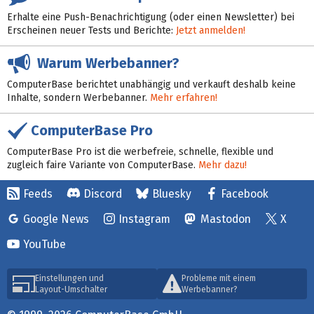
Erhalte eine Push-Benachrichtigung (oder einen Newsletter) bei
Erscheinen neuer Tests und Berichte:
Jetzt anmelden!
Warum Werbebanner?
ComputerBase berichtet unabhängig und verkauft deshalb keine
Inhalte, sondern Werbebanner.
Mehr erfahren!
ComputerBase Pro
ComputerBase Pro ist die werbefreie, schnelle, flexible und
zugleich faire Variante von ComputerBase.
Mehr dazu!
Feeds
Discord
Bluesky
Facebook
Google News
Instagram
Mastodon
X
YouTube
Einstellungen und
Probleme mit einem
Layout-Umschalter
Werbebanner?