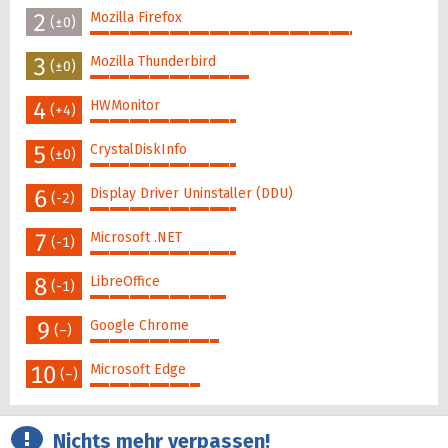
2
Mozilla Firefox
(±0)
79%
3
Mozilla Thunderbird
(±0)
48%
4
HWMonitor
(+4)
44%
5
CrystalDiskInfo
(±0)
44%
6
Display Driver Uninstaller (DDU)
(-2)
44%
7
Microsoft .NET
(-1)
44%
8
LibreOffice
(-1)
41%
9
Google Chrome
(–)
39%
10
Microsoft Edge
(–)
33%
Nichts mehr verpassen!