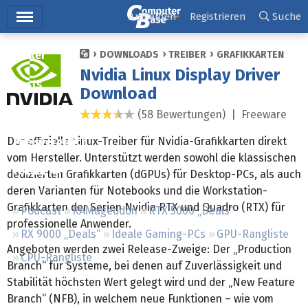
Hauptmenü
Anmelden
Registrieren
Suche
Ticker
DOWNLOADS
TREIBER
GRAFIKKARTEN
Nvidia Linux Display Driver
Tests
Download
Downloads
(58 Bewertungen) |
Freeware
3,3 Sterne
Der offizielle Linux-Treiber für Nvidia-Grafikkarten direkt
Preisvergleich
vom Hersteller. Unterstützt werden sowohl die klassischen
Forum
dedizierten Grafikkarten (dGPUs) für Desktop-PCs, als auch
deren Varianten für Notebooks und die Workstation-
Grafikkarten der Serien Nvidia RTX und Quadro (RTX) für
Podcast
RAMageddon
RTX 5000 „Deals“
professionelle Anwender.
RX 9000 „Deals“
Ideale Gaming-PCs
GPU-Rangliste
Angeboten werden zwei Release-Zweige: Der „Production
CPU-Rangliste
Branch“ für Systeme, bei denen auf Zuverlässigkeit und
Stabilität höchsten Wert gelegt wird und der „New Feature
Branch“ (NFB), in welchem neue Funktionen – wie vom