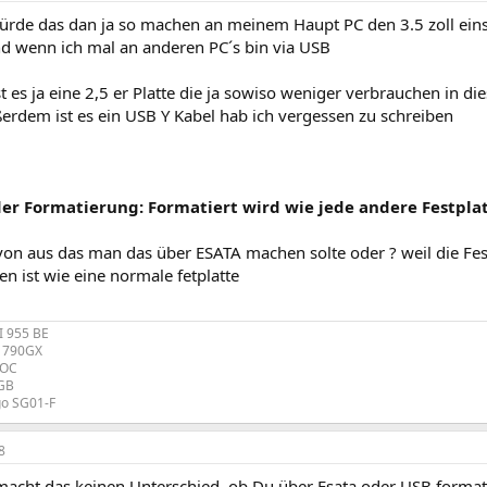
 würde das dan ja so machen an meinem Haupt PC den 3.5 zoll ein
d wenn ich mal an anderen PC´s bin via USB
 es ja eine 2,5 er Platte die ja sowiso weniger verbrauchen in die
ßerdem ist es ein USB Y Kabel hab ich vergessen zu schreiben
der Formatierung: Formatiert wird wie jede andere Festpla
on aus das man das über ESATA machen solte oder ? weil die Fest
n ist wie eine normale fetplatte
I 955 BE
R 790GX
 OC
4GB
o SG01-F
8
acht das keinen Unterschied, ob Du über Esata oder USB formati