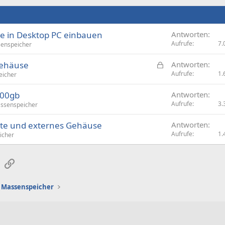
tte in Desktop PC einbauen
Antworten
Aufrufe
7.
enspeicher
G
 Gehäuse
Antworten
e
Aufrufe
1.
eicher
s
500gb
Antworten
p
Aufrufe
3.
ssenspeicher
e
r
atte und externes Gehäuse
Antworten
r
Aufrufe
1.
icher
t
sApp
E-Mail
Link
Massenspeicher