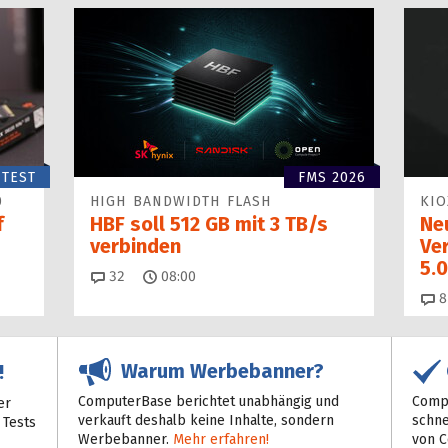
TEST
FMS 2026
0
HIGH BANDWIDTH FLASH
KIO
f
HBF soll 512 GB mit 3 TB/s
Ne
verbinden
Ve
5.0
Kommentare
32
08:00
8
Warum Werbebanner?
!
ComputerBase berichtet unabhängig und
Compu
er
verkauft deshalb keine Inhalte, sondern
schne
 Tests
Werbebanner.
Mehr erfahren!
von 