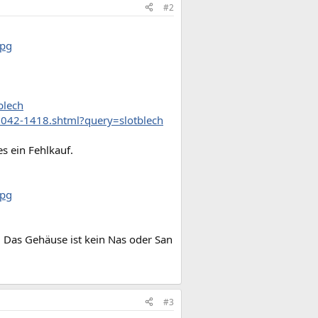
#2
jpg
blech
5042-1418.shtml?query=slotblech
s ein Fehlkauf.
jpg
. Das Gehäuse ist kein Nas oder San
#3