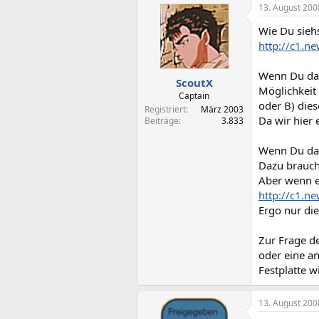
13. August 200
Wie Du sieh
http://c1.
Wenn Du das
ScoutX
Möglichkeit
Captain
oder B) dies
Registriert
März 2003
Da wir hier
Beiträge
3.833
Wenn Du das 
Dazu brauch
Aber wenn es
http://c1.
Ergo nur di
Zur Frage de
oder eine a
Festplatte 
13. August 200