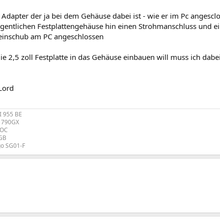
l Adapter der ja bei dem Gehäuse dabei ist - wie er im Pc angesclo
igentlichen Festplattengehäuse hin einen Strohmanschluss und ei
 einschub am PC angeschlossen
ie 2,5 zoll Festplatte in das Gehäuse einbauen will muss ich da
Lord
I 955 BE
R 790GX
 OC
4GB
o SG01-F