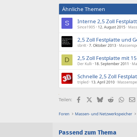
Ähnliche Themen
Interne 2,5 Zoll Festpla
S
Since1905
12. August 2015
Mass
2,5 Zoll Festplatte und
sbr4t
7. Oktober 2013
Massensp
2,5 Zoll Festplatte mit 1
D
Der Kulli
18. September 2011
Ma
Schnelle 2,5 Zoll Festpl
tripled
13. April 2010
Massenspe
Facebook
X (Twitter)
Bluesky
Reddit
What
Teilen:
Foren
Massen- und Netzwerkspeicher
Passend zum Thema