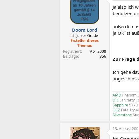
Ja also ich
benutzen un
außerdem ist
Doom Lord
ja OK ist au
Lt. Junior Grade
Ersteller dieses
Themas
Registriert
Apr. 2008
Beiträge
356
Zur Frage 
Ich gehe dav
angeschlosse
AMD
Phenom I
DFI
LanParty J
Sapphire
5770
OCZ
Fatal1ty 
Silverstone
Sug
13. August 200
Im Grunde m