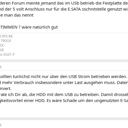
deren Forum meinte jemand das im USb betrieb die Festplatte d
der 5 volt Anschluss nur für die E.SATA sschnitstelle genutzt wi
ie man das nennt
TIMMEN ? wäre natürlich gut
I 955 BE
R 790GX
 OC
4GB
o SG01-F
8
sollten tunlichst nicht nur über den USB Strom betrieben werden.
 mehr Verbrauch insbesondere unter Last ausgehen muss. Daten
miert.
ate ich Dir ab, die HDD mit dem USB zu betreiben. Damit drossel
keitsvorteil einer HDD. Es wäre Schade um den ungenutzten E-Sa
8