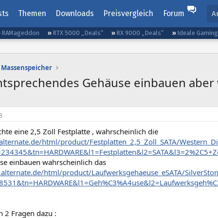
sts
Themen
Downloads
Preisvergleich
Forum
A
RAMageddon
RTX 5000 „Deals“
RX 9000 „Deals“
Ideale Gamin
Massenspeicher
n entsprechendes Gehäuse einbauen aber 
8
hte eine 2,5 Zoll Festplatte , wahrscheinlich die
alternate.de/html/product/Festplatten_2,5_Zoll_SATA/Wester
Id=234345&tn=HARDWARE&l1=Festplatten&l2=SATA&l3=2%2C5+Zo
use einbauen wahrscheinlich das
.alternate.de/html/product/Laufwerksgehaeuse_eSATA/SilverSt
=228531&tn=HARDWARE&l1=Geh%C3%A4use&l2=Laufwerksgeh%C
h 2 Fragen dazu :