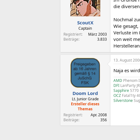
die diversen
Nochmal zum
ScoutX
Wie gesagt, 
Captain
Verluste im 
Registriert
März 2003
von weit meh
Beiträge
3.833
Herstellera
13. August 200
Naja es wird
AMD
Phenom I
DFI
LanParty J
Sapphire
5770
Doom Lord
OCZ
Fatal1ty 
Lt. Junior Grade
Silverstone
Sug
Ersteller dieses
Themas
Registriert
Apr. 2008
Beiträge
356