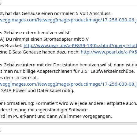
8
st, hat das Gehäuse einen normalen 5 Volt Anschluss.
neweggimages.com/NeweggImage/productimage/17-256-030-06.
 Gehäuse extern benutzen willst:
 A) Du nimmst einen Stromadapter mit 5 V
es Bracket:
http://www.pearl.de/a-PE839-1305.shtml?query=slot
 eine E-Sata Gehäuse haben dazu noch:
http://www.pearl.de/a-PX
Gehäuse intern mit der Dockstation benutzen willst, dann ist die
t man nur billige Adapterschienen für 3,5" Laufwerkseinschübe.
 dein so sein soll.
neweggimages.com/NeweggImage/productimage/17-256-030-08.
e SATA Power und Datenkabel nötig.
r Formatierung: Formatiert wird wie jede andere Festplatte auch
ndere Lösung mit eigenständiger Software.
wird im PC erkannt und dann wie immer vorgegangen.
8