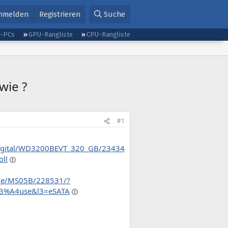
nmelden
Registrieren
Suche
g-PCs
GPU-Rangliste
CPU-Rangliste
wie ?
#1
n_Digital/WD3200BEVT_320_GB/23434
ll
one/MS05B/228531/?
3%A4use&l3=eSATA