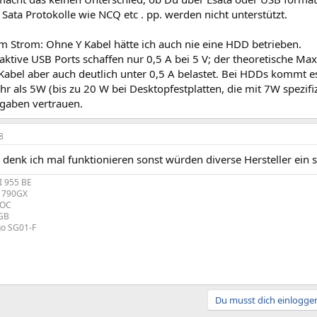
 Sata Protokolle wie NCQ etc . pp. werden nicht unterstützt.
 Strom: Ohne Y Kabel hätte ich auch nie eine HDD betrieben.
aktive USB Ports schaffen nur 0,5 A bei 5 V; der theoretische Max
Kabel aber auch deutlich unter 0,5 A belastet. Bei HDDs kommt e
r als 5W (bis zu 20 W bei Desktopfestplatten, die mit 7W spezifi
ngaben vertrauen.
8
 denk ich mal funktionieren sonst würden diverse Hersteller ein s
I 955 BE
R 790GX
 OC
4GB
o SG01-F
Du musst dich einloggen