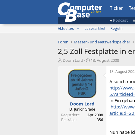
Ticker
Te
Podcast
Aktuelles
Leserartikel
Regeln
Foren
Massen- und Netzwerkspeicher
2,5 Zoll Festplatte i
E
E
Doom Lord
13. August 2008
r
r
s
s
13. August 200
t
t
Also ich möc
e
e
l
l
http://www.
l
l
5/?article
e
t
in Ein gehä
Doom Lord
r
a
:
http://www
m
Lt. Junior Grade
articleId
Registriert
Apr. 2008
Beiträge
356
Nun habe ic