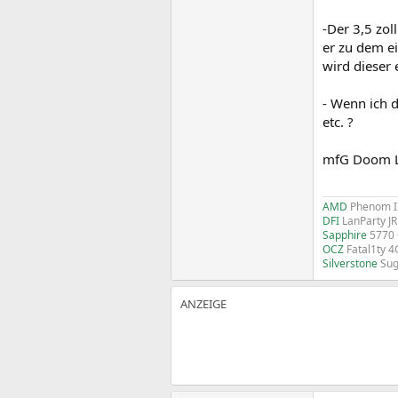
-Der 3,5 zol
er zu dem e
wird dieser
- Wenn ich d
etc. ?
mfG Doom 
AMD
Phenom I
DFI
LanParty J
Sapphire
5770
OCZ
Fatal1ty 
Silverstone
Sug