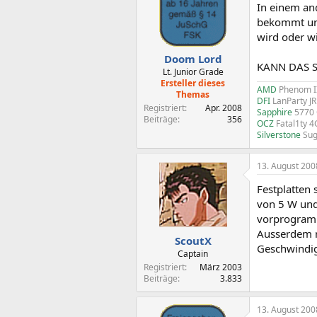
In einem an
bekommt und 
wird oder w
Doom Lord
KANN DAS S
Lt. Junior Grade
Ersteller dieses
AMD
Phenom I
Themas
DFI
LanParty J
Registriert
Apr. 2008
Sapphire
5770
Beiträge
356
OCZ
Fatal1ty 
Silverstone
Sug
13. August 200
Festplatten 
von 5 W und
vorprogram
Ausserdem r
ScoutX
Geschwindig
Captain
Registriert
März 2003
Beiträge
3.833
13. August 200