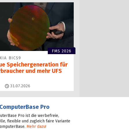
FMS 2026
XIA BICS9
ue Speichergen­eration für
rbraucher und mehr UFS
Kommentare
31.07.2026
ComputerBase Pro
terBase Pro ist die werbefreie,
lle, flexible und zugleich faire Variante
ComputerBase.
Mehr dazu!