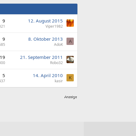
9
12. August 2015
021
Viper1982
9
8. Oktober 2013
A
685
AdoK
19
21. September 2011
300
Robo32
5
14. April 2010
K
437
kasir