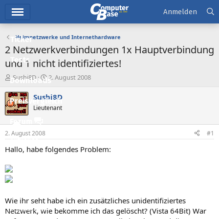
Hauptmenü
Anmelden
Heimnetzwerke und Internethardware
Ticker
2 Netzwerkverbindungen 1x Hauptverbindung
Tests
und 1 nicht identifiziertes!
E
E
Sushi8D
2. August 2008
Downloads
r
r
s
s
Sushi8D
Preisvergleich
t
t
Lieutenant
e
e
l
l
Forum
l
l
2. August 2008
#1
e
t
Aktuelles
r
a
Hallo, habe folgendes Problem:
m
Empfohlene Inhalte
Neue Beiträge
Neueste Aktivitäten
Wie ihr seht habe ich ein zusätzliches unidentifiziertes
Leserartikel
Netzwerk, wie bekomme ich das gelöscht? (Vista 64Bit) War