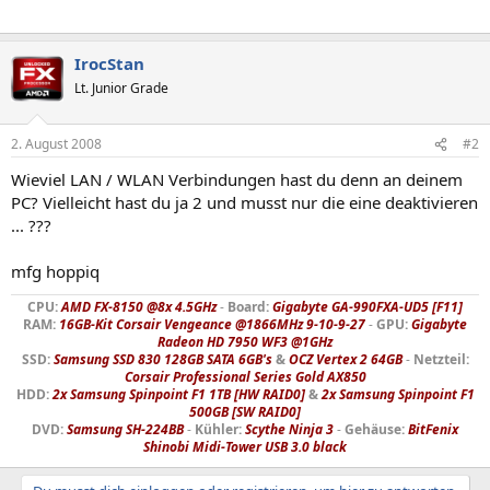
IrocStan
Lt. Junior Grade
2. August 2008
#2
Wieviel LAN / WLAN Verbindungen hast du denn an deinem
PC? Vielleicht hast du ja 2 und musst nur die eine deaktivieren
... ???
mfg hoppiq
CPU:
AMD FX-8150 @8x 4.5GHz
-
Board:
Gigabyte GA-990FXA-UD5 [F11]
RAM:
16GB-Kit Corsair Vengeance @1866MHz 9-10-9-27
-
GPU:
Gigabyte
Radeon HD 7950 WF3 @1GHz
SSD:
Samsung SSD 830 128GB SATA 6GB's
&
OCZ Vertex 2 64GB
-
Netzteil:
Corsair Professional Series Gold AX850
HDD:
2x Samsung Spinpoint F1 1TB [HW RAID0]
&
2x Samsung Spinpoint F1
500GB [SW RAID0]
DVD:
Samsung SH-224BB
-
Kühler:
Scythe Ninja 3
-
Gehäuse:
BitFenix
Shinobi Midi-Tower USB 3.0 black