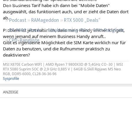
Regeln
Den Business Tarif habe ich dann bei "Mobile Daten"
ausgewählt, das funktioniert auch, und er zieht die Daten dort
ab.
Podcast
RAMageddon
RTX 5000 „Deals“
Problem ist jetzt natürlich, dass mein Handy immer klingelt,
RX 9000 „Deals“
Ideale Gaming-PCs
GPU-Rangliste
wenn jemand auf meinem Business Handy anruft..
CPU-Rangliste
Gibt es irgendeine Möglichkeit die SIM Karte wirklich nur für
Daten zu benutzen, und die Rufnummer praktisch zu
deaktivieren?
MSI X870E Carbon WIFI | AMD Ryzen 7 9800X3D @ 5,4GHz CO -30 | MSI
RTX 5080 Suprim SOC @ 2,9 GHz 0,885 V | 64GB G.Skill Ripjaws M5 Neo
RGB, DDR5-6000, CL28-36-36-96
Sysprofile