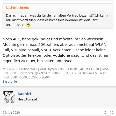
kachiri schrieb:
Darf ich fragen, was du für deinen alten Vertrag bezahlst? Ich kann
mir nicht vorstellen, dass es nicht zielführender ist, den Tarif
anzupassen.
Noch 40€, habe gekündigt und möchte im Sep wechseln.
Möchte gerne max. 20€ zahlen, aber auch nicht auf WLAN
Call, VisualVoiceMail, VoLTE verzichten... sehe leider keine
Option außer Telekom oder Vodafone dazu. Und das ist mir
eigentlich zu teuer, bin selten unterwegs.
MSI X870E Carbon WIFI | AMD Ryzen 7 9800X3D @ 5,4GHz CO -30 | MSI
RTX 5080 Suprim SOC @ 2,9 GHz 0,885 V | 64GB G.Skill Ripjaws M5 Neo
RGB, DDR5-6000, CL28-36-36-96
Sysprofile
kachiri
Fleet Admiral
24. Juli 2020
#5