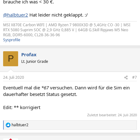
brauche ich was < 30 €.
@halbtuer2
Hat leider nicht geklappt. :/
MSI X870E Carbon WIFI | AMD Ryzen 7 9800X3D @ 5,4GHz CO -30 | MSI
RTX 5080 Suprim SOC @ 2,9 GHz 0,885 V | 64GB G.Skill Ripjaws M5 Neo
RGB, DDR5-6000, CL28-36-36-96
Sysprofile
Profax
P
Lt. Junior Grade
24. Juli 2020
#7
Eventuell mal die
*
67
versuchen. Dann wird für die Sim ein
dauerhafter besetzt Status gesetzt.
Edit: ** korrigiert
Zuletzt bearbeitet:
24. Juli 2020
halbtuer2
R
e
a