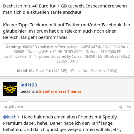
Dacht ich mir. 40 Euro für 1 GB tut weh. Insbesondere wenn
man sich die aktuellen Tarife anschaut.
Kleiner Tipp: Telekom hilft auf Twitter und/oder Facebook. Ich
glaube hier im Forum hat die Telekom auch noch einen
Bereich. Da geht bestimmt was.
Gaming:
9800X3D
cooled with Thermalright AXP90x47
@ ASUS ROG Strix
B650E-I Gaming WiFi + 32 GB DDR5-6000 - GeForce RTX 5080 FE
build into FormD T1 - power delivered by
Corsair SF850 - LG UltraGear OLED
32GS95UX-B
Mobil:
MacBook Pro (14", M5) - iPhone Air - iPad Mini (2024)
Jedi123
Lieutenant
Ersteller dieses Themas
24. Juli 2020
#6
@kachiri
Habe halt noch einen alten Friends mit Spotify
Premium dabei, hehe. Daher habe ich den Tarif lange
behalten. Und da ich günstiger wegkommen will als jetzt,