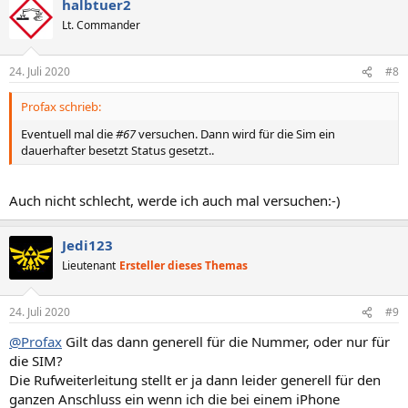
halbtuer2
k
t
Lt. Commander
i
o
n
24. Juli 2020
#8
e
n
Profax schrieb:
:
Eventuell mal die
#67
versuchen. Dann wird für die Sim ein
dauerhafter besetzt Status gesetzt..
Auch nicht schlecht, werde ich auch mal versuchen:-)
Jedi123
Lieutenant
Ersteller dieses Themas
24. Juli 2020
#9
@Profax
Gilt das dann generell für die Nummer, oder nur für
die SIM?
Die Rufweiterleitung stellt er ja dann leider generell für den
ganzen Anschluss ein wenn ich die bei einem iPhone