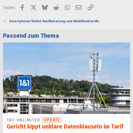
Facebook
X (Twitter)
Bluesky
Reddit
WhatsApp
E-Mail
Link
Teilen:
Smartphone/Tablet-Kaufberatung und Mobilfunktarife
Passend zum Thema
1&1 UNLIMITED
UPDATE
Gericht kippt unklare Datenklauseln im Tarif