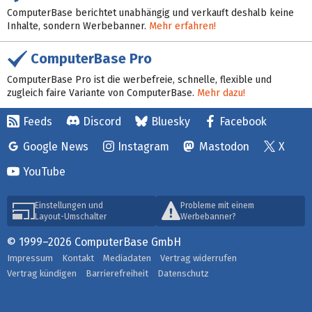
ComputerBase berichtet unabhängig und verkauft deshalb keine
Inhalte, sondern Werbebanner.
Mehr erfahren!
ComputerBase Pro
ComputerBase Pro ist die werbefreie, schnelle, flexible und
zugleich faire Variante von ComputerBase.
Mehr dazu!
Feeds
Discord
Bluesky
Facebook
Google News
Instagram
Mastodon
X
YouTube
Einstellungen und
Probleme mit einem
Layout-Umschalter
Werbebanner?
© 1999–2026 ComputerBase GmbH
Impressum
Kontakt
Mediadaten
Vertrag widerrufen
Vertrag kündigen
Barrierefreiheit
Datenschutz