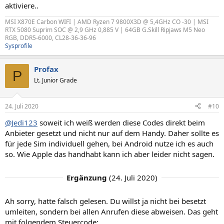
aktiviere..
MSI X870E Carbon WIFI | AMD Ryzen 7 9800X3D @ 5,4GHz CO -30 | MSI
RTX 5080 Suprim SOC @ 2,9 GHz 0,885 V | 64GB G.Skill Ripjaws M5 Neo
RGB, DDR5-6000, CL28-36-36-96
Sysprofile
Profax
P
Lt. Junior Grade
24. Juli 2020
#10
@Jedi123
soweit ich weiß werden diese Codes direkt beim
Anbieter gesetzt und nicht nur auf dem Handy. Daher sollte es
für jede Sim individuell gehen, bei Android nutze ich es auch
so. Wie Apple das handhabt kann ich aber leider nicht sagen.
Ergänzung
(
24. Juli 2020
)
Ah sorry, hatte falsch gelesen. Du willst ja nicht bei besetzt
umleiten, sondern bei allen Anrufen diese abweisen. Das geht
mit folgendem Steuercode: