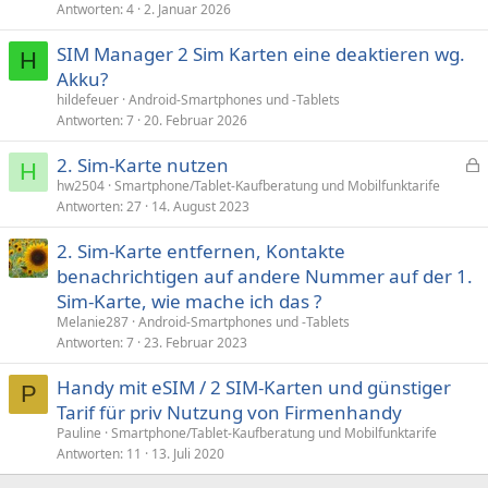
Antworten
4
2. Januar 2026
SIM Manager 2 Sim Karten eine deaktieren wg.
H
Akku?
hildefeuer
Android-Smartphones und -Tablets
Antworten
7
20. Februar 2026
2. Sim-Karte nutzen
H
e
hw2504
Smartphone/Tablet-Kaufberatung und Mobilfunktarife
Antworten
27
14. August 2023
s
p
2. Sim-Karte entfernen, Kontakte
e
benachrichtigen auf andere Nummer auf der 1.
r
Sim-Karte, wie mache ich das ?
r
t
Melanie287
Android-Smartphones und -Tablets
Antworten
7
23. Februar 2023
Handy mit eSIM / 2 SIM-Karten und günstiger
P
Tarif für priv Nutzung von Firmenhandy
Pauline
Smartphone/Tablet-Kaufberatung und Mobilfunktarife
Antworten
11
13. Juli 2020