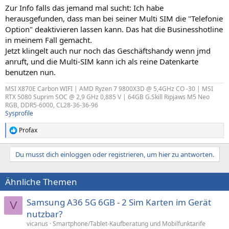
Zur Info falls das jemand mal sucht: Ich habe
herausgefunden, dass man bei seiner Multi SIM die "Telefonie
Option" deaktivieren lassen kann. Das hat die Businesshotline
in meinem Fall gemacht.
Jetzt klingelt auch nur noch das Geschäftshandy wenn jmd
anruft, und die Multi-SIM kann ich als reine Datenkarte
benutzen nun.
MSI X870E Carbon WIFI | AMD Ryzen 7 9800X3D @ 5,4GHz CO -30 | MSI
RTX 5080 Suprim SOC @ 2,9 GHz 0,885 V | 64GB G.Skill Ripjaws M5 Neo
RGB, DDR5-6000, CL28-36-36-96
Sysprofile
Profax
R
e
a
Du musst dich einloggen oder registrieren, um hier zu antworten.
k
t
i
Ähnliche Themen
o
n
e
Samsung A36 5G 6GB - 2 Sim Karten im Gerät
V
n
nutzbar?
:
vicanus
Smartphone/Tablet-Kaufberatung und Mobilfunktarife