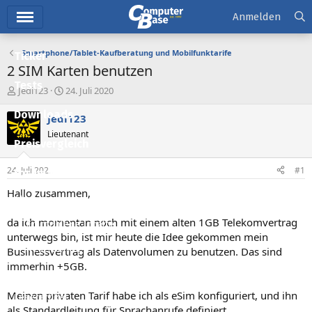
Hauptmenü
Anmelden
Smartphone/Tablet-Kaufberatung und Mobilfunktarife
Ticker
2 SIM Karten benutzen
Tests
E
E
Jedi123
24. Juli 2020
r
r
Downloads
s
s
Jedi123
t
t
Lieutenant
e
e
Preisvergleich
l
l
l
l
24. Juli 2020
#1
Forum
e
t
r
a
Hallo zusammen,
Aktuelles
m
da ich momentan noch mit einem alten 1GB Telekomvertrag
Empfohlene Inhalte
unterwegs bin, ist mir heute die Idee gekommen mein
Neue Beiträge
Businessvertrag als Datenvolumen zu benutzen. Das sind
immerhin +5GB.
Neueste Aktivitäten
Meinen privaten Tarif habe ich als eSim konfiguriert, und ihn
Leserartikel
als Standardleitung für Sprachanrufe definiert.