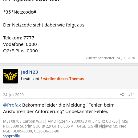
*35*Netzcode#
Der Netzcode sieht dabei wie folgt aus:
Telekom: 7777
Vodafone: 0000
O2/E-Plus: 0000
Zuletzt bearbeitet:
24. Juli 2020
Jedi123
Lieutenant
Ersteller dieses Themas
24. Juli 2020
#11
@Profax
Bekomme leider die Meldung "Fehlen beim
Ausführen der Anforderung" Unbekannter Fehler.
MSI X870E Carbon WIFI | AMD Ryzen 7 9800X3D @ 5,4GHz CO -30 | MSI
RTX 5080 Suprim SOC @ 2,9 GHz 0,885 V | 64GB G.Skill Ripjaws M5 Neo
RGB, DDR5-6000, CL28-36-36-96
Sysprofile