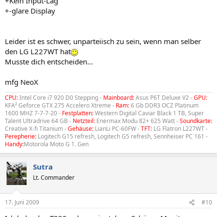
+Kein Input-Lag
+-glare Display
Leider ist es schwer, unparteiisch zu sein, wenn man selber
den LG L227WT hat
Musste dich entscheiden...
mfg NeoX
CPU:
Intel Core i7 920 D0 Stepping -
Mainboard:
Asus P6T Deluxe V2 -
GPU:
KFA² Geforce GTX 275 Accelero Xtreme -
Ram:
6 Gb DDR3 OCZ Platinum
1600 MHZ 7-7-7-20 -
Festplatten:
Western Digital Caviar Black 1 TB, Super
Talent Ultradrive 64 GB -
Netzteil:
Enermax Modu 82+ 625 Watt -
Soundkarte:
Creative X-fi Titanium -
Gehäuse:
LianLi PC-60FW -
TFT:
LG Flatron L227WT -
Perepherie:
Logitech G15 refresh, Logitech G5 refresh, Sennheiser PC 161 -
Handy:
Motorola Moto G 1. Gen
Sutra
Lt. Commander
17. Juni 2009
#10