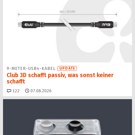
9-METER-USB4-KABEL
UPDATE
Club 3D schafft passiv, was sonst keiner
schafft
Kommentare
122
07.08.2026