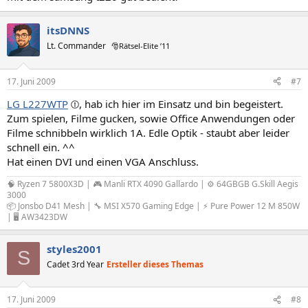
itsDNNS
Lt. Commander
🎅Rätsel-Elite ’11
17. Juni 2009
#7
LG L227WTP
, hab ich hier im Einsatz und bin begeistert.
Zum spielen, Filme gucken, sowie Office Anwendungen oder
Filme schnibbeln wirklich 1A. Edle Optik - staubt aber leider
schnell ein. ^^
Hat einen DVI und einen VGA Anschluss.
🧠 Ryzen 7 5800X3D | 🎮 Manli RTX 4090 Gallardo | ⚙️ 64GBGB G.Skill Aegis
3000
📦 Jonsbo D41 Mesh | 🔧 MSI X570 Gaming Edge | ⚡ Pure Power 12 M 850W
| 🖥️ AW3423DW
styles2001
S
Cadet 3rd Year
Ersteller dieses Themas
17. Juni 2009
#8