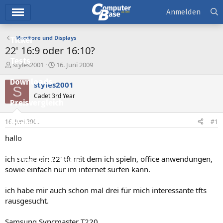
Hauptmenü
Anmelden
Monitore und Displays
Ticker
22' 16:9 oder 16:10?
Tests
E
E
styles2001
16. Juni 2009
r
r
Downloads
s
s
styles2001
S
t
t
Cadet 3rd Year
e
e
Preisvergleich
l
l
l
l
16. Juni 2009
#1
Forum
e
t
r
a
hallo
Aktuelles
m
ich suche ein 22' tft mit dem ich spieln, office anwendungen,
Empfohlene Inhalte
sowie einfach nur im internet surfen kann.
Neue Beiträge
ich habe mir auch schon mal drei für mich interessante tfts
Neueste Aktivitäten
rausgesucht.
Leserartikel
Samsung Syncmaster T220