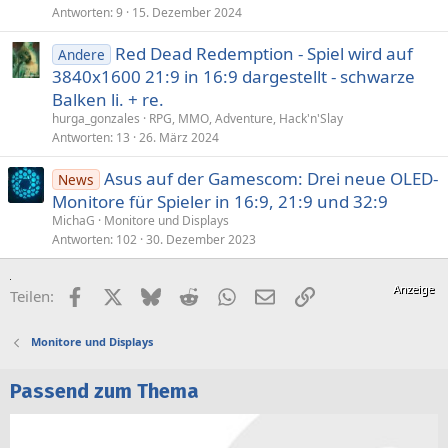
Antworten
9
15. Dezember 2024
Red Dead Redemption - Spiel wird auf
Andere
3840x1600 21:9 in 16:9 dargestellt - schwarze
Balken li. + re.
hurga_gonzales
RPG, MMO, Adventure, Hack'n'Slay
Antworten
13
26. März 2024
Asus auf der Gamescom: Drei neue OLED-
News
Monitore für Spieler in 16:9, 21:9 und 32:9
MichaG
Monitore und Displays
Antworten
102
30. Dezember 2023
Facebook
X (Twitter)
Bluesky
Reddit
WhatsApp
E-Mail
Link
Teilen:
Monitore und Displays
Passend zum Thema