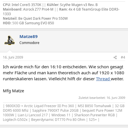
CPU:
Intel Corei5 3570K
||
Kühler:
Scythe Mugen v3 Rev. B
Mainboard:
Asrock Z77 Pro4-M
||
Ram:
4x 4 GB TeamGroup Elite DDR3-
1333
Netzteil:
Be Quiet Dark Power Pro 550W
HDD:
500
GB Samsung EVO 850
Matze89
Commodore
16. Juni 2009
#4
Ich würde mich für den 16:10 entscheiden. Wie schon gesagt
mehr Fläche und man kann theoretisch auch auf 1920 x 1080
runterskalieren lassen. Vielleicht hilft dir dieser
Thread
weiter.
Mfg Matze
Zuletzt bearbeitet:
16. Juni 2009
| 9800X3D + Arctic Liquid Freezer III Pro 360 | MSI B850 Tomahawk | 32 GB
DDR5 6000 Mhz | Sapphire 7900XT Pulse 20GB | bequiet! Pure Power 12M
1000W | Lian Li Lancool 217 | Windows 11 | Sharkoon Purewriter RGB |
Logitech G502x | Beyerdynamic DT770 Pro 80 Ohm | S25+ |