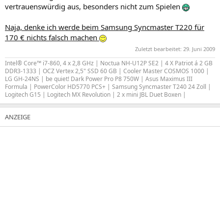
vertrauenswürdig aus, besonders nicht zum Spielen
Naja, denke ich werde beim Samsung Syncmaster T220 für
170 € nichts falsch machen
Zuletzt bearbeitet:
29. Juni 2009
Intel® Core™ i7-860, 4 x 2,8 GHz | Noctua NH-U12P SE2 | 4 X Patriot á 2 GB
DDR3-1333 | OCZ Vertex 2,5" SSD 60 GB | Cooler Master COSMOS 1000 |
LG GH-24NS | be quiet! Dark Power Pro P8 750W | Asus Maximus III
Formula | PowerColor HD5770 PCS+ | Samsung Syncmaster T240 24 Zoll |
Logitech G15 | Logitech MX Revolution | 2 x mini JBL Duet Boxen |