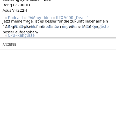
Regeln
Benq E2200HD
Asus VH222H
Podcast
RAMageddon
RTX 5000 „Deals“
jetzt meine frage. ist es besser für die zukunft lieber auf ein
16:9 gerät zu setzen oder bin ich mit einem 16:10 gerät
RX 9000 „Deals“
Ideale Gaming-PCs
GPU-Rangliste
besser aufgehoben?
CPU-Rangliste