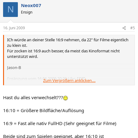
Neox007
N
Ensign
16. Juni 2009
#5
ICh würde an deiner Stelle 16:9 nehmen, da 22" für Filme eigentlich
zu klein ist.
Für zocken ist 16:9 auch besser, da meist das Kinoformat nicht
unterstützt wird.
Jason-B
Ergänzung vom 16.06.2009 20:20 Uhr: EDIT:
Zum Vergrößern anklicken....
Außerdem hat 16:10 im Moment auch noch nicht so hohe
Auflösungen, dass es passabel aussieht.
Hast du alles verwechselt???
16:10 = Größere Bildfläche/Auflösung
16:9 = Fast alle nativ FullHD (Sehr geeignet für Filme)
Beide sind zum Spielen geeignet, aber 16:10 ist