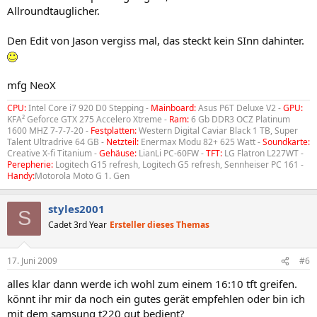
Allroundtauglicher.
Den Edit von Jason vergiss mal, das steckt kein SInn dahinter.
mfg NeoX
CPU:
Intel Core i7 920 D0 Stepping -
Mainboard:
Asus P6T Deluxe V2 -
GPU:
KFA² Geforce GTX 275 Accelero Xtreme -
Ram:
6 Gb DDR3 OCZ Platinum
1600 MHZ 7-7-7-20 -
Festplatten:
Western Digital Caviar Black 1 TB, Super
Talent Ultradrive 64 GB -
Netzteil:
Enermax Modu 82+ 625 Watt -
Soundkarte:
Creative X-fi Titanium -
Gehäuse:
LianLi PC-60FW -
TFT:
LG Flatron L227WT -
Perepherie:
Logitech G15 refresh, Logitech G5 refresh, Sennheiser PC 161 -
Handy:
Motorola Moto G 1. Gen
styles2001
S
Cadet 3rd Year
Ersteller dieses Themas
17. Juni 2009
#6
alles klar dann werde ich wohl zum einem 16:10 tft greifen.
könnt ihr mir da noch ein gutes gerät empfehlen oder bin ich
mit dem samsung t220 gut bedient?