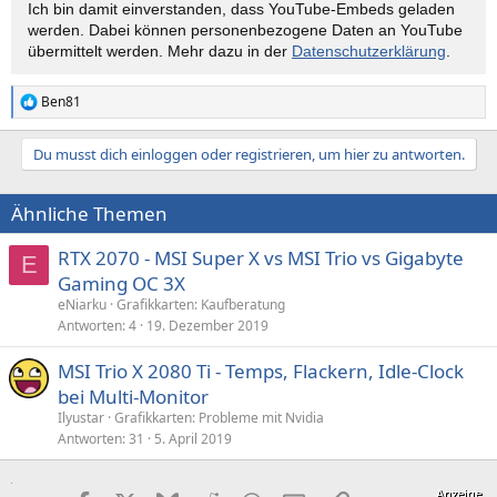
Ich bin damit einverstanden, dass YouTube-Embeds geladen
werden. Dabei können personen­bezogene Daten an YouTube
übermittelt werden. Mehr dazu in der
Datenschutzerklärung
.
Ben81
R
e
a
Du musst dich einloggen oder registrieren, um hier zu antworten.
k
t
i
Ähnliche Themen
o
n
e
RTX 2070 - MSI Super X vs MSI Trio vs Gigabyte
E
n
Gaming OC 3X
:
eNiarku
Grafikkarten: Kaufberatung
Antworten
4
19. Dezember 2019
MSI Trio X 2080 Ti - Temps, Flackern, Idle-Clock
bei Multi-Monitor
Ilyustar
Grafikkarten: Probleme mit Nvidia
Antworten
31
5. April 2019