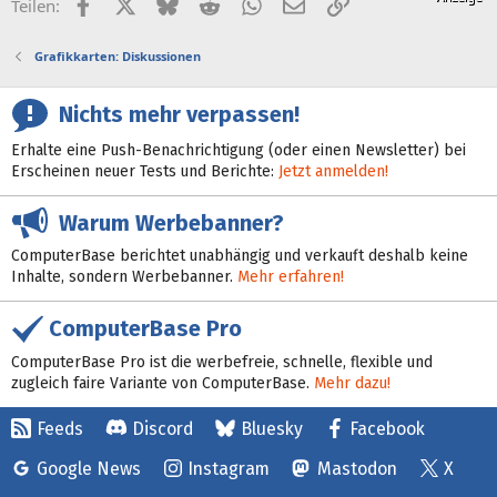
Facebook
X (Twitter)
Bluesky
Reddit
WhatsApp
E-Mail
Link
Teilen:
Grafikkarten: Diskussionen
Nichts mehr verpassen!
Erhalte eine Push-Benachrichtigung (oder einen Newsletter) bei
Erscheinen neuer Tests und Berichte:
Jetzt anmelden!
Warum Werbebanner?
ComputerBase berichtet unabhängig und verkauft deshalb keine
Inhalte, sondern Werbebanner.
Mehr erfahren!
ComputerBase Pro
ComputerBase Pro ist die werbefreie, schnelle, flexible und
zugleich faire Variante von ComputerBase.
Mehr dazu!
Feeds
Discord
Bluesky
Facebook
Google News
Instagram
Mastodon
X