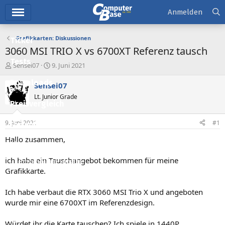
Hauptmenü
Anmelden
Grafikkarten: Diskussionen
Ticker
3060 MSI TRIO X vs 6700XT Referenz tausch
Tests
E
E
Sensei07
9. Juni 2021
r
r
Downloads
s
s
Sensei07
t
t
Lt. Junior Grade
e
e
Preisvergleich
l
l
l
l
9. Juni 2021
#1
Forum
e
t
r
a
Hallo zusammen,
Aktuelles
m
ich habe ein Tauschangebot bekommen für meine
Empfohlene Inhalte
Grafikkarte.
Neue Beiträge
Ich habe verbaut die RTX 3060 MSI Trio X und angeboten
Neueste Aktivitäten
wurde mir eine 6700XT im Referenzdesign.
Leserartikel
Würdet ihr die Karte tauschen? Ich spiele in 1440P