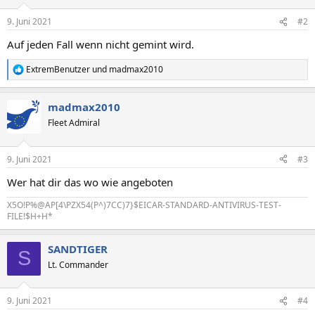
9. Juni 2021
#2
Auf jeden Fall wenn nicht gemint wird.
ExtremBenutzer
und
madmax2010
R
e
a
madmax2010
k
t
Fleet Admiral
i
o
n
9. Juni 2021
#3
e
n
Wer hat dir das wo wie angeboten
:
X5O!P%@AP[4\PZX54(P^)7CC)7}$EICAR-STANDARD-ANTIVIRUS-TEST-
FILE!$H+H*
SANDTIGER
S
Lt. Commander
9. Juni 2021
#4