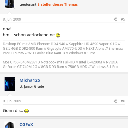
Lieutenant
Ersteller dieses Themas
8. Juni 2009
#5
oha!!
hm... schon verlockend ne
Desktop-PC mit AMD Phenom II X4 940 // Sapphire HD 4890 Vapor-X 1G //
GEIL 4GB DDR2-800 Ram // Gigabyte AM770-UD3 // NZXT Alpha // Enermax
Pro82+ 525W // WD Caviar Blue 640GB // Windows 8.1 Pro
MSI GP60-i540M287FD Notebook mit Full-HD // Intel i5-4200M // NVIDIA
GeForce GT 740M 2G // 8GB DD3 Ram // 750GB HDD // Windows 8.1 Pro
Micha125
Lt. Junior Grade
9. Juni 2009
#6
Gönn dir...
CGFoX