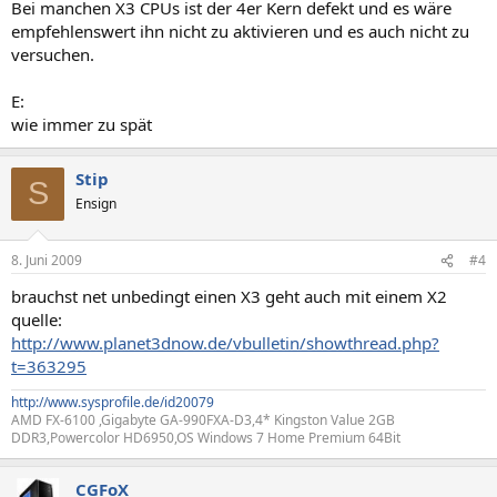
Bei manchen X3 CPUs ist der 4er Kern defekt und es wäre
empfehlenswert ihn nicht zu aktivieren und es auch nicht zu
versuchen.
E:
wie immer zu spät
Stip
S
Ensign
8. Juni 2009
#4
brauchst net unbedingt einen X3 geht auch mit einem X2
quelle:
http://www.planet3dnow.de/vbulletin/showthread.php?
t=363295
http://www.sysprofile.de/id20079
AMD FX-6100 ,Gigabyte GA-990FXA-D3,4* Kingston Value 2GB
DDR3,Powercolor HD6950,OS Windows 7 Home Premium 64Bit
CGFoX