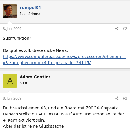
rumpel01
Fleet Admiral
8. Juni 2009
#2
Suchfunktion?
Da gibt es z.B. diese dicke News:
https://www.computerbase.de/news/prozessoren/phenom-ii-
x3-zum-phenom-ii-x4-freigeschaltet.24115/
Adam Gontier
A
Gast
8. Juni 2009
#3
Du brauchst einen X3, und ein Board mit 790GX-Chipsatz.
Danach stellst du ACC im BIOS auf Auto und schon sollte der
4. Kern aktiviert sein.
Aber das ist reine Glückssache.