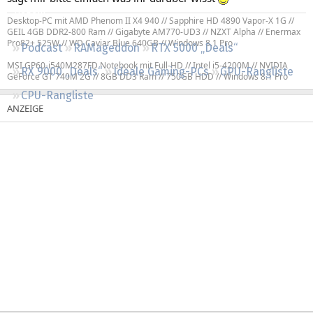
Regeln
Desktop-PC mit AMD Phenom II X4 940 // Sapphire HD 4890 Vapor-X 1G //
GEIL 4GB DDR2-800 Ram // Gigabyte AM770-UD3 // NZXT Alpha // Enermax
Pro82+ 525W // WD Caviar Blue 640GB // Windows 8.1 Pro
Podcast
RAMageddon
RTX 5000 „Deals“
MSI GP60-i540M287FD Notebook mit Full-HD // Intel i5-4200M // NVIDIA
RX 9000 „Deals“
Ideale Gaming-PCs
GPU-Rangliste
GeForce GT 740M 2G // 8GB DD3 Ram // 750GB HDD // Windows 8.1 Pro
CPU-Rangliste