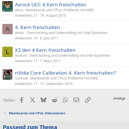
Asrock UCC 4.Kern freischalten
alicio
Mainboards und CPUs: Probleme mit AMD
Antworten
21
19. August 2013
4. Kern freischalten
A
Amoc
Overclocking und Undervolting von Intel-Systemen
Antworten
10
6. Juni 2011
X3 den 4 Kern freischalten
L
lesmue
Overclocking und Undervolting von Intel-Systemen
Antworten
11
7. März 2011
nVidia Core Calibration 4. Kern freischalten?
SaviouR
Mainboards und CPUs: Probleme mit AMD
Antworten
11
15. September 2010
Facebook
X (Twitter)
Bluesky
Reddit
WhatsApp
E-Mail
Link
Teilen:
Mainboards und CPUs: Diskussionen
Passend zum Thema