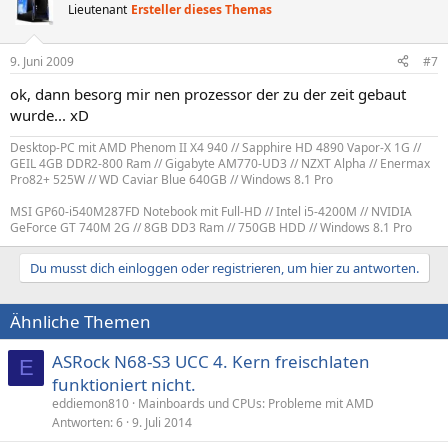
Lieutenant
Ersteller dieses Themas
9. Juni 2009
#7
ok, dann besorg mir nen prozessor der zu der zeit gebaut
wurde... xD
Desktop-PC mit AMD Phenom II X4 940 // Sapphire HD 4890 Vapor-X 1G //
GEIL 4GB DDR2-800 Ram // Gigabyte AM770-UD3 // NZXT Alpha // Enermax
Pro82+ 525W // WD Caviar Blue 640GB // Windows 8.1 Pro
MSI GP60-i540M287FD Notebook mit Full-HD // Intel i5-4200M // NVIDIA
GeForce GT 740M 2G // 8GB DD3 Ram // 750GB HDD // Windows 8.1 Pro
Du musst dich einloggen oder registrieren, um hier zu antworten.
Ähnliche Themen
ASRock N68-S3 UCC 4. Kern freischlaten
E
funktioniert nicht.
eddiemon810
Mainboards und CPUs: Probleme mit AMD
Antworten
6
9. Juli 2014