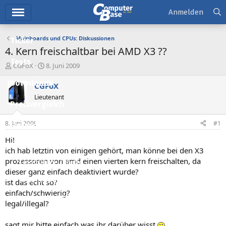
Hauptmenü
Anmelden
Mainboards und CPUs: Diskussionen
Ticker
4. Kern freischaltbar bei AMD X3 ??
Tests
E
E
CGFoX
8. Juni 2009
r
r
Downloads
s
s
CGFoX
t
t
Lieutenant
e
e
Preisvergleich
l
l
l
l
8. Juni 2009
#1
Forum
e
t
r
a
Hi!
Aktuelles
m
ich hab letztin von einigen gehört, man könne bei den X3
prozessoren von amd einen vierten kern freischalten, da
Empfohlene Inhalte
dieser ganz einfach deaktiviert wurde?
Neue Beiträge
ist das echt so?
einfach/schwierig?
Neueste Aktivitäten
legal/illegal?
Leserartikel
sagt mir bitte einfach was ihr darüber wisst