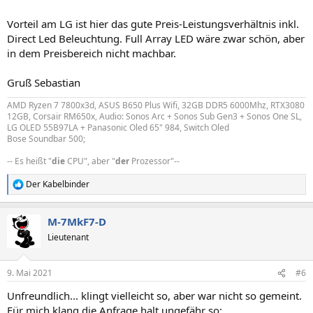
Vorteil am LG ist hier das gute Preis-Leistungsverhältnis inkl.
Direct Led Beleuchtung. Full Array LED wäre zwar schön, aber
in dem Preisbereich nicht machbar.
Gruß Sebastian
AMD Ryzen 7 7800x3d, ASUS B650 Plus Wifi, 32GB DDR5 6000Mhz, RTX3080
12GB, Corsair RM650x, Audio: Sonos Arc + Sonos Sub Gen3 + Sonos One SL,
LG OLED 55B97LA + Panasonic Oled 65" 984, Switch Oled
Bose Soundbar 500;
-- Es heißt "
die
CPU", aber "
der
Prozessor"--
Der Kabelbinder
R
e
a
M-7MkF7-D
k
t
Lieutenant
i
o
n
9. Mai 2021
#6
e
n
Unfreundlich... klingt vielleicht so, aber war nicht so gemeint.
:
Für mich klang die Anfrage halt ungefähr so: