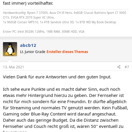
fast immer) vorteilhafter.
Hardwardconfig: Ryzen 7 3700X, Asus CH VI Hero, 4x8GB Crucial Ballistix Sport LT 3000
Cl15, EVGA RTX 2070 Super XC Ultra,
1x 960GB Corsair MP510, 1x 4TB Sandisk Ultra 3D, 1x 8TB WD My Book Desktop
Erster PC: Intel 80286 12MHz, 1MB RAM, 30MB HDD, VGA
abcb12
Lt. Junior Grade
Ersteller dieses Themas
13. Mai 2021
#7
Vielen Dank für eure Antworten und den guten Input.
Ich sehe eure Punkte und es macht daher Sinn, euch noch
etwas mehr Hintergrund hierzu zu geben. Der Fernseher ist
nicht für mich sondern für eine Freundin. Er dürfte aßgeblich
für Streaming und normales TV genutzt werden. Kein Fußball,
Gaming oder Blue-Ray Content wird darauf angeschaut.
Daher auch das geringe Budget. Da die Distanz zwischen
Fernseher und Couch recht groß ist, wären 50" eventuell zu