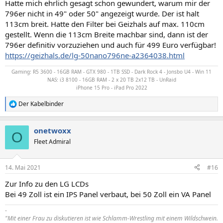
Hatte mich ehrlich gesagt schon gewundert, warum mir der
796er nicht in 49" oder 50" angezeigt wurde. Der ist halt
113cm breit. Hatte den Filter bei Geizhals auf max. 110cm
gestellt. Wenn die 113cm Breite machbar sind, dann ist der
796er definitiv vorzuziehen und auch für 499 Euro verfügbar!
https://geizhals.de/lg-50nano796ne-a2364038.html
Gaming: R5 3600 - 16GB RAM - GTX 980 - 1TB SSD - Dark Rock 4 - Jonsbo U4 - Win 11
NAS: i3 8100 - 16GB RAM - 2 x 20 TB 2x12 TB - UnRaid
iPhone 15 Pro - iPad Pro 2022
Der Kabelbinder
R
e
a
onetwoxx
k
O
t
Fleet Admiral
i
o
n
14. Mai 2021
#16
e
n
Zur Info zu den LG LCDs
:
Bei 49 Zoll ist ein IPS Panel verbaut, bei 50 Zoll ein VA Panel
-
"Mit einer Frau zu diskutieren ist wie Schlamm-Wrestling mit einem Wildschwein.