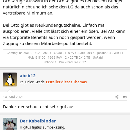
Großartige Auswahl in der Größe gibt es bei diesem Budget
natürlich nicht und ich sehe den LG da auch schon als das
vertretbare Minimum an.
Bei Otto gibt es Neukundengutscheine. Einfach mal
ausprobieren, vielleicht lässt sich einer einlösen. Bei AO kann
via Corporate Benefits auch noch gespart werden, wenn
Zugang zu diesem Mitarbeiterportal besteht.
Gaming: R5 3600 - 16GB RAM - GTX 980 - 1TB SSD - Dark Rock 4 - Jonsbo U4 - Win 11
NAS: i3 8100 - 16GB RAM - 2 x 20 TB 2x12 TB - UnRaid
iPhone 15 Pro - iPad Pro 2022
abcb12
Lt. Junior Grade
Ersteller dieses Themas
14. Mai 2021
#9
Danke, der schaut echt sehr gut aus
Der Kabelbinder
Higitus figitus zumbakazing.