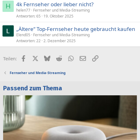
4k Fernseher oder lieber nicht?
H
helen77
Fernseher und Media-Streaming
Antworten
65
19. Oktober 2025
„Ältere“ Top-Fernseher heute gebraucht kaufen
Elend05
Fernseher und Media-Streaming
Antworten
22
2. Dezember 2025
Facebook
X (Twitter)
Bluesky
Reddit
WhatsApp
E-Mail
Link
Teilen:
Fernseher und Media-Streaming
Passend zum Thema