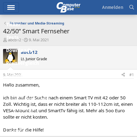
Hauptmenü
Anmelden
Fernseher und Media-Streaming
Ticker
42/50” Smart Fernseher
Tests
E
E
abcb12
9. Mai 2021
r
r
Downloads
s
s
abcb12
t
t
Lt. Junior Grade
e
e
Preisvergleich
l
l
l
l
9. Mai 2021
#1
Forum
e
t
r
a
Hallo zusammen,
Aktuelles
m
ich bin auf der Suche nach einem Smart TV mit 42 oder 50
Empfohlene Inhalte
Zoll. Wichtig ist, dass er nicht breiter als 110-112cm ist, einen
Neue Beiträge
VESA-Mount hat und SmartTv fähig ist. Mehr als 5oo Euro
sollte er nicht kosten.
Neueste Aktivitäten
Danke für die Hilfe!
Leserartikel