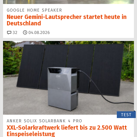
GOOGLE HOME SPEAKER
Neuer Gemini-Laut­spre­cher startet heu­te in
Deutschland
Kommentare
32
04.08.2026
TEST
ANKER SOLIX SOLARBANK 4 PRO
XXL-Solarkraftwerk liefert bis zu 2.500 Watt
Einspeise­leistung