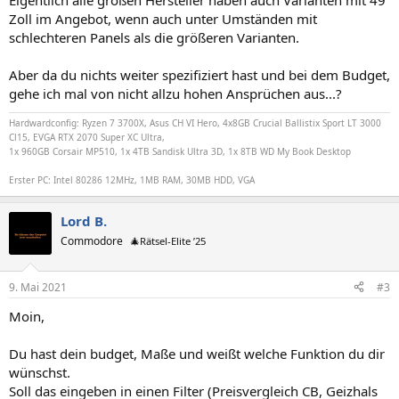
Eigentlich alle großen Hersteller haben auch Varianten mit 49
Zoll im Angebot, wenn auch unter Umständen mit
schlechteren Panels als die größeren Varianten.
Aber da du nichts weiter spezifiziert hast und bei dem Budget,
gehe ich mal von nicht allzu hohen Ansprüchen aus...?
Hardwardconfig: Ryzen 7 3700X, Asus CH VI Hero, 4x8GB Crucial Ballistix Sport LT 3000
Cl15, EVGA RTX 2070 Super XC Ultra,
1x 960GB Corsair MP510, 1x 4TB Sandisk Ultra 3D, 1x 8TB WD My Book Desktop
Erster PC: Intel 80286 12MHz, 1MB RAM, 30MB HDD, VGA
Lord B.
Commodore
🎄Rätsel-Elite ’25
9. Mai 2021
#3
Moin,
Du hast dein budget, Maße und weißt welche Funktion du dir
wünschst.
Soll das eingeben in einen Filter (Preisvergleich CB, Geizhals