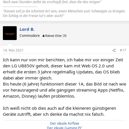
Nach zwei Stunden stellst du erschöpft fest, dass die das mögen"
------------------------------
"Küssen soll ja die schönste Art sein, einen Menschen zum Schweigen zu bringen.
Ein Schlag in die Fresse tut's aber auch!"
Lord B.
Commodore
🎄Rätsel-Elite ’25
14. Mai 2021
#17
Ich kann nur von mir berichten, ich habe mir vor einiger Zeit
den LG UB850V geholt, dieser kam mit Web OS 2.0 und
erhielt die ersten 3 Jahre regelmäßig Updates, das OS blieb
dabei aber immer gleich.
Bis heute (6 Jahre) funktioniert dieser 1A, das Bild ist nach wie
vor herausragend und alle gängigen streaming Apps (Netflix,
Amazon, Disney) laufen problemlos.
Ich weiß nicht ob dies auch auf die kleineren günstigeren
Geräte zutrifft, aber ich denke da machst nix falsch.
Der ideale Airflow
Der ideale Gaming PC