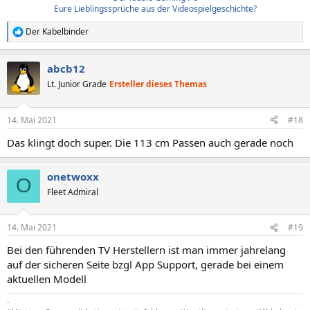
Eure Lieblingssprüche aus der Videospielgeschichte?
Der Kabelbinder
R
e
a
abcb12
k
t
Lt. Junior Grade
Ersteller dieses Themas
i
o
n
14. Mai 2021
#18
e
n
Das klingt doch super. Die 113 cm Passen auch gerade noch
:
onetwoxx
O
Fleet Admiral
14. Mai 2021
#19
Bei den führenden TV Herstellern ist man immer jahrelang
auf der sicheren Seite bzgl App Support, gerade bei einem
aktuellen Modell
-