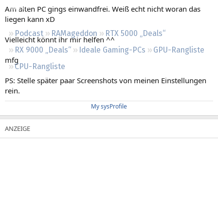
Regeln
Am alten PC gings einwandfrei. Weiß echt nicht woran das
liegen kann xD
Podcast
RAMageddon
RTX 5000 „Deals“
Vielleicht könnt ihr mir helfen ^^
RX 9000 „Deals“
Ideale Gaming-PCs
GPU-Rangliste
mfg
CPU-Rangliste
PS: Stelle später paar Screenshots von meinen Einstellungen
rein.
My sysProfile