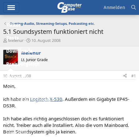
Hauptmenü
Anmelden
Gaming-Audio, Streaming-Setups, Podcasting etc.
Ticker
5.1 Soundsystem funktioniert nicht
Tests
E
E
Melenur
10. August 2008
r
r
Downloads
s
s
Melenur
t
t
Lt. Junior Grade
e
e
Preisvergleich
l
l
l
l
10. August 2008
#1
Forum
e
t
r
a
Moin,
Aktuelles
m
ich habe ein
Logitech X-530
. Außerdem ein Gigabyte EP45-
Empfohlene Inhalte
DS3R.
Neue Beiträge
Ich habe alles richtig angeschlossen doch es funktioniert
Neueste Aktivitäten
nicht. Treiber auch alle Installiert. Also die vom Mainboard.
Beim Soundsystem gibs ja keinen.
Leserartikel