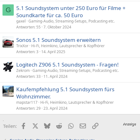
e
5.1 Soundsystem unter 250 Euro für Filme +
G
Soundkarte für ca. 50 Euro
gaxel
Gaming-Audio, Streaming-Setups, Podcasting etc.
Antworten
55
7. Oktober 2024
Sonos 5.1 Soundsystem erweitern
TrixXor
Hi-Fi, Heimkino, Lautsprecher & Kopfhörer
Antworten
3
14. April 2025
Logitech Z906 5.1 Soundsystem - Fragen!
Zekrom
Gaming-Audio, Streaming-Setups, Podcasting etc.
Antworten
33
11. April 2024
Kaufempfehlung 5.1 Soundsystem fürs
Wohnzimmer.
mapstar117
Hi-Fi, Heimkino, Lautsprecher & Kopfhörer
Antworten
29
23. April 2024
Facebook
X (Twitter)
Bluesky
Reddit
WhatsApp
E-Mail
Link
Teilen: