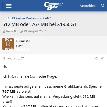
Hauptmenü
Anmelden
Grafikkarten: Probleme mit AMD
Ticker
512 MB oder 767 MB bei X1950GT
Tests
E
E
René 83
19. August 2007
r
r
Downloads
s
s
René 83
R
t
t
Gast
e
e
Preisvergleich
l
l
l
l
19. August 2007
#1
Forum
e
t
r
a
Hi,
Aktuelles
m
ich habe mal 'ne komische Frage:
Empfohlene Inhalte
Neue Beiträge
mir ist heute aufgefallen, dass meine Grafikkarte als Speicher
767 MB
aufweist!
Neueste Aktivitäten
Wie kann das sein, auf meiner Verpackung steht 512 MB
drauf!
Leserartikel
Kann ich die 767 MB vielleicht nutzen, oder was hat dieser