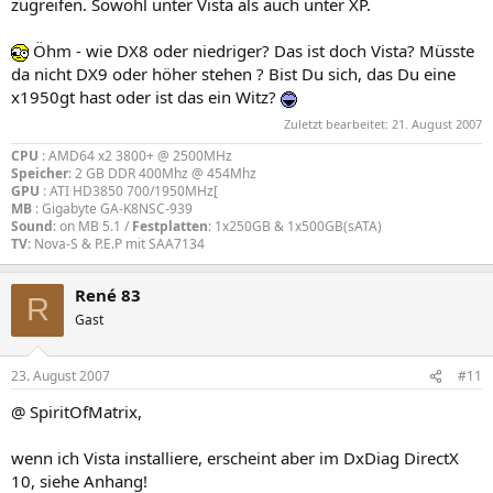
zugreifen. Sowohl unter Vista als auch unter XP.
Öhm - wie DX8 oder niedriger? Das ist doch Vista? Müsste
da nicht DX9 oder höher stehen ? Bist Du sich, das Du eine
x1950gt hast oder ist das ein Witz?
Zuletzt bearbeitet:
21. August 2007
CPU
: AMD64 x2 3800+ @ 2500MHz
Speicher
: 2 GB DDR 400Mhz @ 454Mhz
GPU
: ATI HD3850 700/1950MHz[
MB
: Gigabyte GA-K8NSC-939
Sound
: on MB 5.1 /
Festplatten
: 1x250GB & 1x500GB(sATA)
TV
: Nova-S & P.E.P mit SAA7134
René 83
R
Gast
23. August 2007
#11
@ SpiritOfMatrix,
wenn ich Vista installiere, erscheint aber im DxDiag DirectX
10, siehe Anhang!