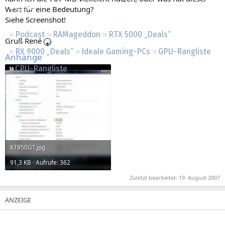
Regeln
Wert für eine Bedeutung?
Siehe Screenshot!
Podcast
RAMageddon
RTX 5000 „Deals“
Gruß René
RX 9000 „Deals“
Ideale Gaming-PCs
GPU-Rangliste
Anhänge
CPU-Rangliste
X1950GT.jpg
91,3 KB · Aufrufe: 362
Zuletzt bearbeitet:
19. August 2007