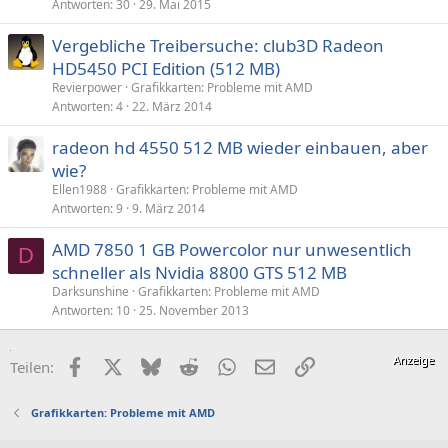
Antworten
30
29. Mai 2015
Vergebliche Treibersuche: club3D Radeon
HD5450 PCI Edition (512 MB)
Revierpower
Grafikkarten: Probleme mit AMD
Antworten
4
22. März 2014
radeon hd 4550 512 MB wieder einbauen, aber
wie?
Ellen1988
Grafikkarten: Probleme mit AMD
Antworten
9
9. März 2014
AMD 7850 1 GB Powercolor nur unwesentlich
D
schneller als Nvidia 8800 GTS 512 MB
Darksunshine
Grafikkarten: Probleme mit AMD
Antworten
10
25. November 2013
Facebook
X (Twitter)
Bluesky
Reddit
WhatsApp
E-Mail
Link
Teilen:
Grafikkarten: Probleme mit AMD