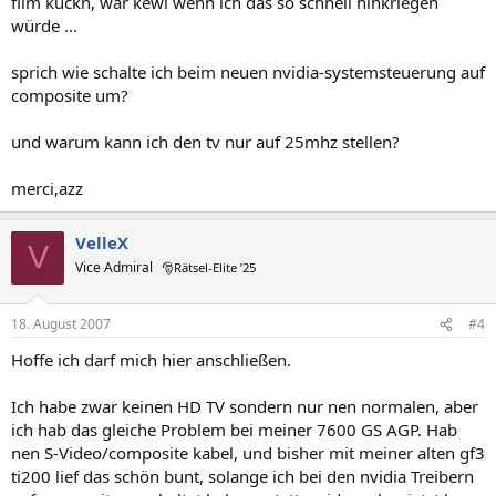
film kuckn, wär kewl wenn ich das so schnell hinkriegen
würde ...
sprich wie schalte ich beim neuen nvidia-systemsteuerung auf
composite um?
und warum kann ich den tv nur auf 25mhz stellen?
merci,azz
VelleX
V
Vice Admiral
🎅Rätsel-Elite ’25
18. August 2007
#4
Hoffe ich darf mich hier anschließen.
Ich habe zwar keinen HD TV sondern nur nen normalen, aber
ich hab das gleiche Problem bei meiner 7600 GS AGP. Hab
nen S-Video/composite kabel, und bisher mit meiner alten gf3
ti200 lief das schön bunt, solange ich bei den nvidia Treibern