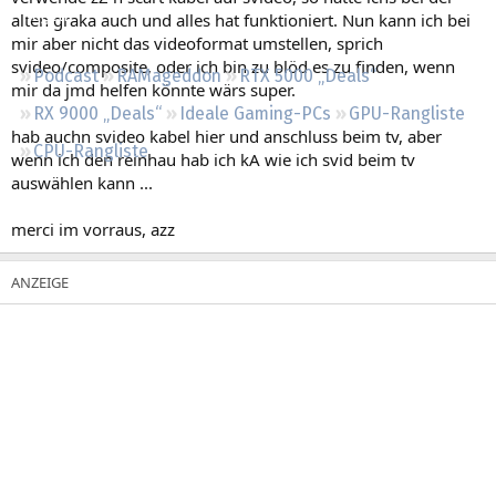
Regeln
alten graka auch und alles hat funktioniert. Nun kann ich bei
mir aber nicht das videoformat umstellen, sprich
svideo/composite, oder ich bin zu blöd es zu finden, wenn
Podcast
RAMageddon
RTX 5000 „Deals“
mir da jmd helfen könnte wärs super.
RX 9000 „Deals“
Ideale Gaming-PCs
GPU-Rangliste
hab auchn svideo kabel hier und anschluss beim tv, aber
CPU-Rangliste
wenn ich den reinhau hab ich kA wie ich svid beim tv
auswählen kann ...
merci im vorraus, azz