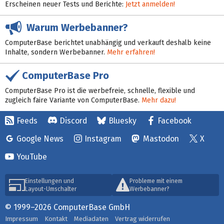
Erscheinen neuer Tests und Berichte:
Jetzt anmelden!
Warum Werbebanner?
ComputerBase berichtet unabhängig und verkauft deshalb keine
Inhalte, sondern Werbebanner.
Mehr erfahren!
ComputerBase Pro
ComputerBase Pro ist die werbefreie, schnelle, flexible und
zugleich faire Variante von ComputerBase.
Mehr dazu!
Feeds
Discord
Bluesky
Facebook
Google News
Instagram
Mastodon
X
YouTube
Einstellungen und
Probleme mit einem
Layout-Umschalter
Werbebanner?
© 1999–2026 ComputerBase GmbH
Impressum
Kontakt
Mediadaten
Vertrag widerrufen