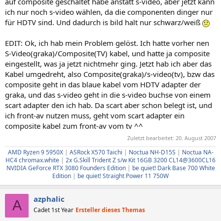
auf composite geschaltet habe anstatt s-video, aber jetzt kann
ich nur noch s-video wählen, da die componenten dinger nur
für HDTV sind. Und dadurch is bild halt nur schwarz/weiß
EDIT: Ok, ich hab mein Problem gelöst. Ich hatte vorher nen
S-Video(graka)/Composite(TV) kabel, und hatte ja composite
eingestellt, was ja jetzt nichtmehr ging. Jetzt hab ich aber das
Kabel umgedreht, also Composite(graka)/s-video(tv), bzw das
composite geht in das blaue kabel vom HDTV adapter der
graka, und das s-video geht in die s-video buchse von einem
scart adapter den ich hab. Da scart aber schon belegt ist, und
ich front-av nutzen muss, geht vom scart adapter ein
composite kabel zum front-av vom tv ^^
Zuletzt bearbeitet:
20. August 2007
AMD Ryzen 9 5950X
|
ASRock X570 Taichi
|
Noctua NH-D15S
|
Noctua NA-
HC4 chromax.white
|
2x G.Skill Trident Z s/w Kit 16GB 3200 CL14@3600CL16
NVIDIA GeForce RTX 3080 Founders Edition
|
be quiet! Dark Base 700 White
Edition
|
be quiet! Straight Power 11 750W
azphalic
A
Cadet 1st Year
Ersteller dieses Themas