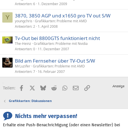
Antworten
6
1. Dezember 2009
3870, 3850 AGP und x1650 pro TV out S/W
Y
youngchris
Grafikkarten: Probleme mit AMD
Antworten
2
1. April 2008
Tv-Out bei 8800GTS funktioniert nicht
The-Heinz
Grafikkarten: Probleme mit Nvidia
Antworten
0
11. Dezember 2007
Bild am Fernseher über TV-Out S/W
MrLuzifer
Grafikkarten: Probleme mit AMD
Antworten
7
16. Februar 2007
Facebook
X (Twitter)
Bluesky
Reddit
WhatsApp
E-Mail
Link
Teilen:
Grafikkarten: Diskussionen
Nichts mehr verpassen!
Erhalte eine Push-Benachrichtigung (oder einen Newsletter) bei