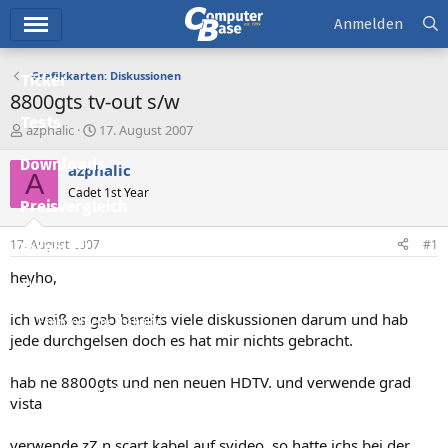
Hauptmenü
Anmelden
Grafikkarten: Diskussionen
Ticker
8800gts tv-out s/w
Tests
E
E
azphalic
17. August 2007
r
r
Downloads
s
s
azphalic
A
t
t
Cadet 1st Year
e
e
Preisvergleich
l
l
l
l
17. August 2007
#1
Forum
e
t
r
a
heyho,
Aktuelles
m
ich weiß es gab bereits viele diskussionen darum und hab
Empfohlene Inhalte
jede durchgelsen doch es hat mir nichts gebracht.
Neue Beiträge
hab ne 8800gts und nen neuen HDTV. und verwende grad
Neueste Aktivitäten
vista
Leserartikel
verwende zZ n scart kabel auf svideo, so hatte ichs bei der