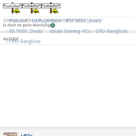
Regeln
Q9450@3400Mhz/ X-Fi / 8800GTS640@670Mhz / G5 / G15
Podcast
RAMageddon
RTX 5000 „Deals“
Is doch ne geile Mischung
RX 9000 „Deals“
Ideale Gaming-PCs
GPU-Rangliste
CPU-Rangliste
L@Zy