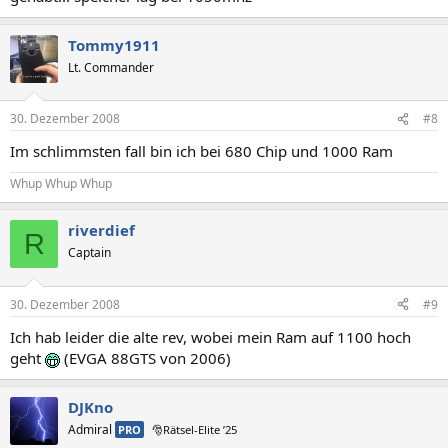
Tommy1911
Lt. Commander
30. Dezember 2008
#8
Im schlimmsten fall bin ich bei 680 Chip und 1000 Ram
Whup Whup Whup
riverdief
R
Captain
30. Dezember 2008
#9
Ich hab leider die alte rev, wobei mein Ram auf 1100 hoch
geht
(EVGA 88GTS von 2006)
DJKno
Admiral
PRO
🎅Rätsel-Elite ’25