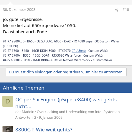
30. Dezember 2008
#10
jo, gute Ergebnisse.
Meine lief auf 650/irgendwas/1050.
Da ist aber auch Ende.
#1 R7 9800X3D - B650 - 32GB DDR5 6000 - KFA2 RTX 4080 Super OC Custom Wakü
(CPU+GPU)
#2 R7 1700 - B450 - 16GB DDR4 3000 - RTX2070
GPU-Block
- Custom Wakü
#3 R7 2700x - B350 - 16GB DDR4 - RTX3080 Waterforce - Custom Wakü
#4 i5 6600K - H110 - 16GB DDR4 -
GTX970 Nexxos Waterblock
- Custom Wakü
Du musst dich einloggen oder registrieren, um hier zu antworten.
Ähnliche Themen
OC per Six Engine (p5q-e, e8400) weit gehts
D
nicht...
der Maddin
Overclocking und Undervolting von Intel-Systemen
Antworten
2
9. Januar 2009
8800GT! Wie weit gehts?