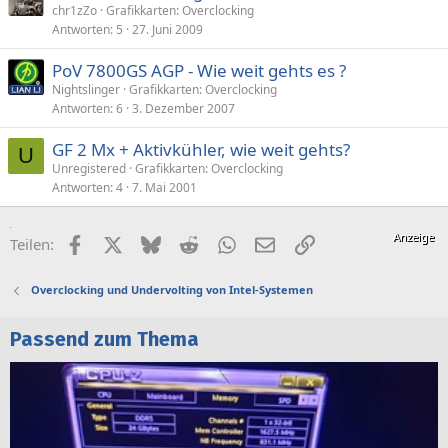
chr1zZo
Grafikkarten: Overclocking
Antworten
5
27. Juni 2009
PoV 7800GS AGP - Wie weit gehts es ?
Nightslinger
Grafikkarten: Overclocking
Antworten
6
3. Dezember 2007
GF 2 Mx + Aktivkühler, wie weit gehts?
U
Unregistered
Grafikkarten: Overclocking
Antworten
4
7. Mai 2001
Facebook
X (Twitter)
Bluesky
Reddit
WhatsApp
E-Mail
Link
Teilen:
Overclocking und Undervolting von Intel-Systemen
Passend zum Thema