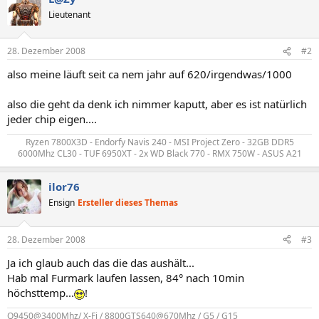
Lieutenant
28. Dezember 2008
#2
also meine läuft seit ca nem jahr auf 620/irgendwas/1000
also die geht da denk ich nimmer kaputt, aber es ist natürlich
jeder chip eigen....
Ryzen 7800X3D - Endorfy Navis 240 - MSI Project Zero - 32GB DDR5
6000Mhz CL30 - TUF 6950XT - 2x WD Black 770 - RMX 750W - ASUS A21​
ilor76
Ensign
Ersteller dieses Themas
28. Dezember 2008
#3
Ja ich glaub auch das die das aushält...
Hab mal Furmark laufen lassen, 84° nach 10min
höchsttemp...
!
Q9450@3400Mhz/ X-Fi / 8800GTS640@670Mhz / G5 / G15