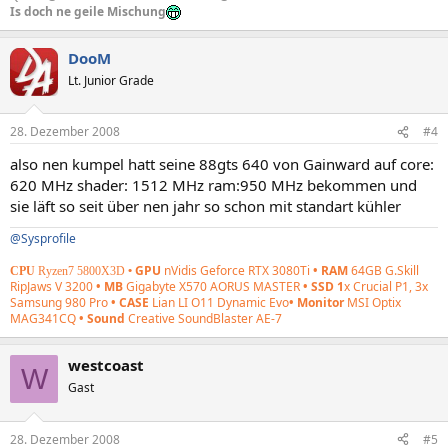
Is doch ne geile Mischung
DooM
Lt. Junior Grade
28. Dezember 2008
#4
also nen kumpel hatt seine 88gts 640 von Gainward auf core:
620 MHz shader: 1512 MHz ram:950 MHz bekommen und
sie läft so seit über nen jahr so schon mit standart kühler
@Sysprofile
GPU
nVidis Geforce RTX 3080Ti
• RAM
64GB G.Skill
CPU
Ryzen7 5800X3D
•
RipJaws V 3200
• MB
Gigabyte X570 AORUS MASTER
• SSD 1
x Crucial P1, 3x
Samsung 980 Pro
• CASE
Lian LI O11 Dynamic Evo
• Monitor
MSI Optix
MAG341CQ
• Sound
Creative SoundBlaster AE-7
westcoast
W
Gast
28. Dezember 2008
#5