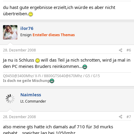
du hast gute ergebnisse erzielt,ich würde es aber nicht
übertreiben.
ilor76
Ensign
Ersteller dieses Themas
28. Dezember 2008
#6
Ja nu is Schluss
will das Teil ja nich schrotten, wird ja mal in
den PC meines Bruders reinkommen...
Q9450@3400Mhz/ X-Fi / 8800GTS640@670Mhz / G5 / G15
Is doch ne geile Mischung
Naimless
Lt. Commander
28. Dezember 2008
#7
also meine gts hatte ich damals auf 710 für 3d murks
gehabt... speicher lag bei 1050mhz