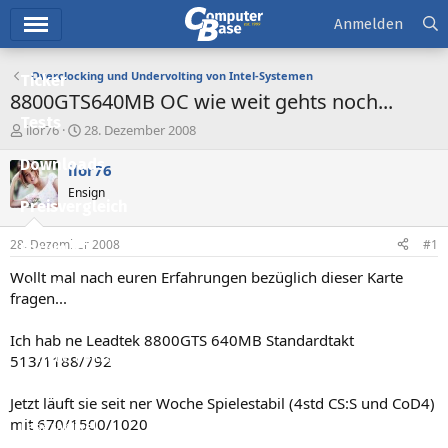
Hauptmenü
Anmelden
Overclocking und Undervolting von Intel-Systemen
Ticker
8800GTS640MB OC wie weit gehts noch...
Tests
E
E
ilor76
28. Dezember 2008
r
r
Downloads
s
s
ilor76
t
t
Ensign
e
e
Preisvergleich
l
l
l
l
28. Dezember 2008
#1
Forum
e
t
r
a
Wollt mal nach euren Erfahrungen bezüglich dieser Karte
Aktuelles
m
fragen...
Empfohlene Inhalte
Ich hab ne Leadtek 8800GTS 640MB Standardtakt
Neue Beiträge
513/1188/792
Neueste Aktivitäten
Jetzt läuft sie seit ner Woche Spielestabil (4std CS:S und CoD4)
mit 670/1500/1020
Leserartikel