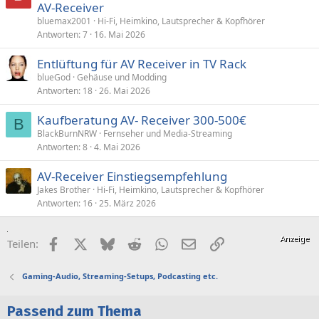
AV-Receiver
bluemax2001
Hi-Fi, Heimkino, Lautsprecher & Kopfhörer
Antworten
7
16. Mai 2026
Entlüftung für AV Receiver in TV Rack
blueGod
Gehäuse und Modding
Antworten
18
26. Mai 2026
Kaufberatung AV- Receiver 300-500€
B
BlackBurnNRW
Fernseher und Media-Streaming
Antworten
8
4. Mai 2026
AV-Receiver Einstiegsempfehlung
Jakes Brother
Hi-Fi, Heimkino, Lautsprecher & Kopfhörer
Antworten
16
25. März 2026
Facebook
X (Twitter)
Bluesky
Reddit
WhatsApp
E-Mail
Link
Teilen:
Gaming-Audio, Streaming-Setups, Podcasting etc.
Passend zum Thema