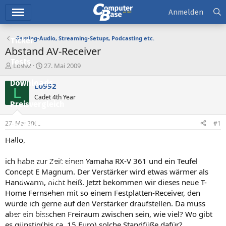
Hauptmenü
Anmelden
Gaming-Audio, Streaming-Setups, Podcasting etc.
Ticker
Abstand AV-Receiver
Tests
E
E
Lo992
27. Mai 2009
r
r
Downloads
s
s
Lo992
L
t
t
Cadet 4th Year
e
e
Preisvergleich
l
l
l
l
27. Mai 2009
#1
Forum
e
t
r
a
Hallo,
Aktuelles
m
ich habe zur Zeit einen Yamaha RX-V 361 und ein Teufel
Empfohlene Inhalte
Concept E Magnum. Der Verstärker wird etwas wärmer als
Neue Beiträge
Handwarm, nicht heiß. Jetzt bekommen wir dieses neue T-
Home Fernsehen mit so einem Festplatten-Receiver, den
Neueste Aktivitäten
würde ich gerne auf den Verstärker draufstellen. Da muss
aber ein bisschen Freiraum zwischen sein, wie viel? Wo gibt
Leserartikel
es günstig(bis ca. 15 Euro) solche Standfüße dafür?