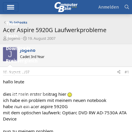
Hauptmenü
Anmelden
Notebooks
Ticker
Acer Aspire 5920G Laufwerkprobleme
Tests
E
E
Jogeho
19. August 2007
r
r
Downloads
s
s
Jogeho
J
t
t
Cadet 3rd Year
e
e
Preisvergleich
l
l
l
l
19. August 2007
#1
Forum
e
t
r
a
hallo leute
Aktuelles
m
dies ist mein erster beitrag hier
Empfohlene Inhalte
ich habe ein problem mit meinem neuen notebook
Neue Beiträge
habe nun ein acer aspire 5920G
mit dem optischen laufwerk: Optiarc DVD RW AD-7530A ATA
Neueste Aktivitäten
Device
Leserartikel
nun zu meinem problem