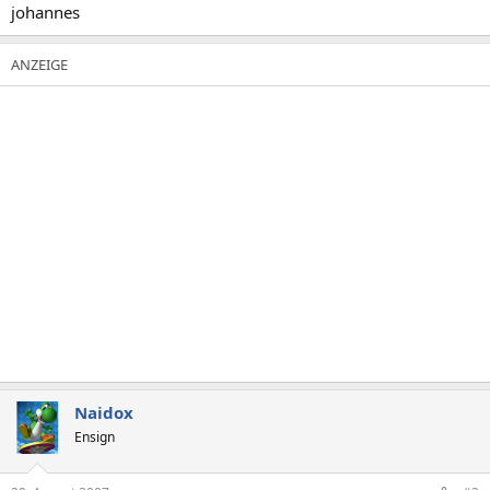
johannes
Naidox
Ensign