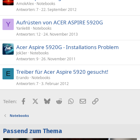
AmokAlex
Notebooks
Antworten
7
22. September 2012
Aufrüsten von ACER ASPIRE 5920G
Y
Yanle88
Notebooks
Antworten
12
24. November 2013
Acer Aspire 5920G - Installations Problem
Jok3er
Notebooks
Antworten
9
26. November 2011
Treiber für Acer Aspire 5920 gesucht!
E
Erando
Notebooks
Antworten
7
3. Februar 2012
Facebook
X (Twitter)
Bluesky
Reddit
WhatsApp
E-Mail
Link
Teilen:
Notebooks
Passend zum Thema