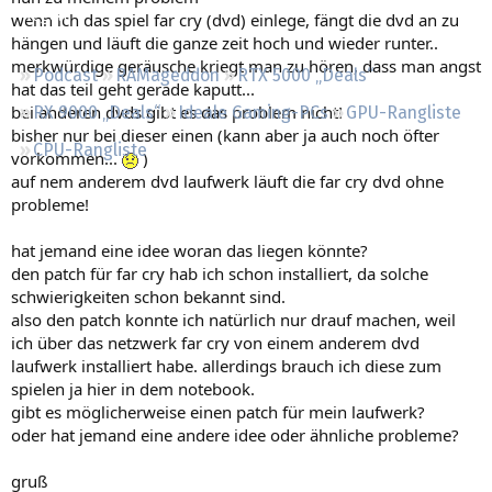
Regeln
wenn ich das spiel far cry (dvd) einlege, fängt die dvd an zu
hängen und läuft die ganze zeit hoch und wieder runter..
merkwürdige geräusche kriegt man zu hören, dass man angst
Podcast
RAMageddon
RTX 5000 „Deals“
hat das teil geht gerade kaputt...
bei anderen dvds gibt es das problem nicht!
RX 9000 „Deals“
Ideale Gaming-PCs
GPU-Rangliste
bisher nur bei dieser einen (kann aber ja auch noch öfter
CPU-Rangliste
vorkommen...
)
auf nem anderem dvd laufwerk läuft die far cry dvd ohne
probleme!
hat jemand eine idee woran das liegen könnte?
den patch für far cry hab ich schon installiert, da solche
schwierigkeiten schon bekannt sind.
also den patch konnte ich natürlich nur drauf machen, weil
ich über das netzwerk far cry von einem anderem dvd
laufwerk installiert habe. allerdings brauch ich diese zum
spielen ja hier in dem notebook.
gibt es möglicherweise einen patch für mein laufwerk?
oder hat jemand eine andere idee oder ähnliche probleme?
gruß