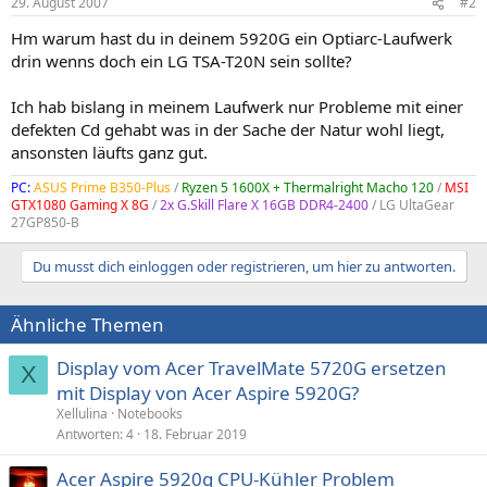
29. August 2007
#2
Hm warum hast du in deinem 5920G ein Optiarc-Laufwerk
drin wenns doch ein LG TSA-T20N sein sollte?
Ich hab bislang in meinem Laufwerk nur Probleme mit einer
defekten Cd gehabt was in der Sache der Natur wohl liegt,
ansonsten läufts ganz gut.
PC:
ASUS Prime B350-Plus
/
Ryzen 5 1600X + Thermalright Macho 120
/
MSI
GTX1080 Gaming X 8G
/
2x G.Skill Flare X 16GB DDR4-2400
/ LG UltaGear
27GP850-B
Du musst dich einloggen oder registrieren, um hier zu antworten.
Ähnliche Themen
Display vom Acer TravelMate 5720G ersetzen
X
mit Display von Acer Aspire 5920G?
Xellulina
Notebooks
Antworten
4
18. Februar 2019
Acer Aspire 5920g CPU-Kühler Problem