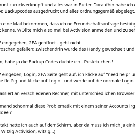
nt zurückverknüpft und alles war in Butter. Daraufhin habe ich 
r, Backupcodes ausgedruckt und alles ordnungsgemäß abgelegt. Bi
ich eine Mail bekommen, dass ich ne Freundschaftsanfrage bes
t kenne. WOllte mich also mal bei Activision anmelden und zu se
 eingegeben, 2FA geöffnet - geht nicht.
Groschen gefallen: zwischendrin wurde das Handy gewechselt und 
, habe ja die Backup Codes dachte ich - Pustekuchen !
 eingeben, Login, 2FA Seite geht auf. ich klicke auf "need help"
e fleißig und klicke auf Login - und werde auf die normale Login
assiert an verschiedenen Rechner, mit unterschiedlichen Browser
jemand schonmal diese Problematik mit einem seiner Accounts irg
Idee ?
takt hatte ich auch auf demSchirm, aber da muss ich mich ja ei
 Witzig Activision, witzig...)