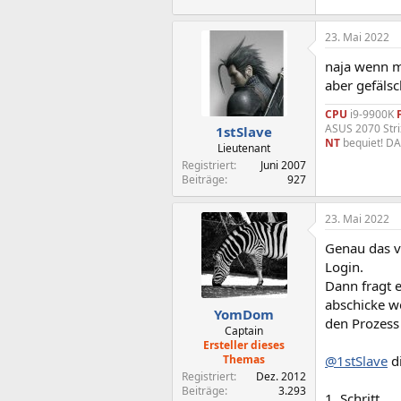
23. Mai 2022
naja wenn ma
aber gefälsc
CPU
i9-9900K
ASUS 2070 Str
1stSlave
NT
bequiet! D
Lieutenant
Registriert
Juni 2007
Beiträge
927
23. Mai 2022
Genau das v
Login.
Dann fragt e
abschicke w
YomDom
den Prozess
Captain
Ersteller dieses
Themas
@1stSlave
di
Registriert
Dez. 2012
Beiträge
3.293
1. Schritt