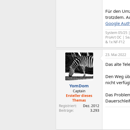
Für den Umz
trotzdem. Au
Google Aut
System 05/25 
ProArt OC | Se
& 1x NF-F12
23. Mai 2022
Das alte Tel
Den Weg übe
nicht verfügb
YomDom
Captain
Das Problem
Ersteller dieses
Themas
Dauerschleif
Registriert
Dez. 2012
Beiträge
3.293