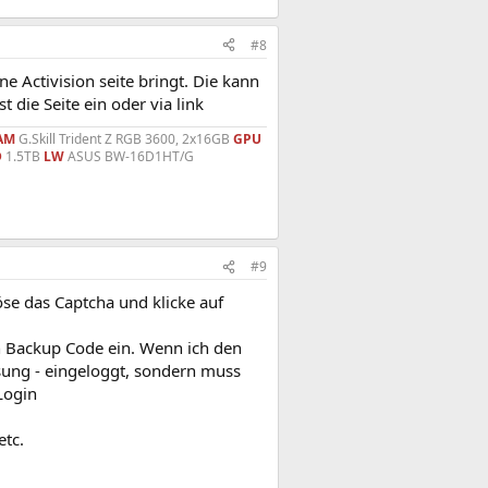
#8
 Activision seite bringt. Die kann
t die Seite ein oder via link
AM
G.Skill Trident Z RGB 3600, 2x16GB
GPU
D
1.5TB
LW
ASUS BW-16D1HT/G
#9
se das Captcha und klicke auf
en Backup Code ein. Wenn ich den
sung - eingeloggt, sondern muss
Login
etc.