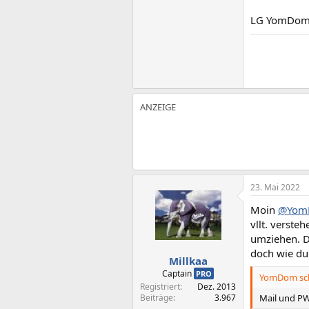
LG YomDo
23. Mai 2022
Moin
@Yom
vllt. verste
umziehen. D
doch wie du 
Millkaa
Captain
PRO
YomDom sch
Registriert
Dez. 2013
Beiträge
3.967
Mail und PW