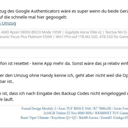
ug des Google Authenticators wäre es super wenn du beide Gerät
f die schnelle mal hier gegoogelt:
h Umzug
| AMD Ryzen 5800X @ECO Mode 105W | Gigabyte Aorus Elite v2 | Noctua NH D-
asonic Focus Plus Platinum 550W | Win11Pro auf 1TB M2 SSD, 4TB SSD für Game
efon ist resettet - keine App mehr da. Sonst wäre das ja relativ ein
r den Umzug ohne Handy kenne ich, geht aber nicht weil die Op
ar ist..
 ist, dass ich nach Eingabe des Backup Codes nicht eingelogged 
e läuft.
Fractal Design Meshify 2
/ Asus TUF B650 E Wifi / R7 7800x3D / Arcitc Free
2x16GB Trident Z5 Neo 6000 MHz / RX6800XT TUF Gami
Razer Viper Ultimate / Keychron Q1+Q5 / Ikki68 Aurora / Zoom65 /Ginkgo 6