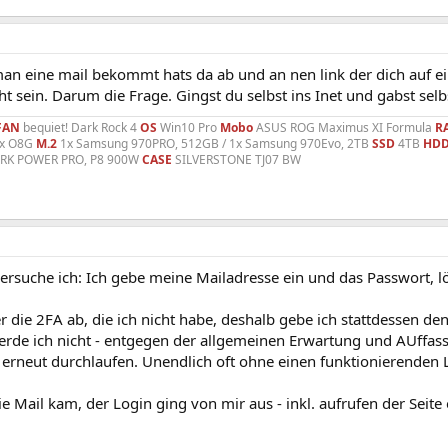
n eine mail bekommt hats da ab und an nen link der dich auf eine
ht sein. Darum die Frage. Gingst du selbst ins Inet und gabst selbs
FAN
bequiet! Dark Rock 4
OS
Win10 Pro
Mobo
ASUS ROG Maximus XI Formula
R
ix O8G
M.2
1x Samsung 970PRO, 512GB / 1x Samsung 970Evo, 2TB
SSD
4TB
HD
ARK POWER PRO, P8 900W
CASE
SILVERSTONE TJ07 BW
ersuche ich: Ich gebe meine Mailadresse ein und das Passwort, lö
r die 2FA ab, die ich nicht habe, deshalb gebe ich stattdessen d
erde ich nicht - entgegen der allgemeinen Erwartung und AUffas
 erneut durchlaufen. Unendlich oft ohne einen funktionierenden 
e Mail kam, der Login ging von mir aus - inkl. aufrufen der Seite 