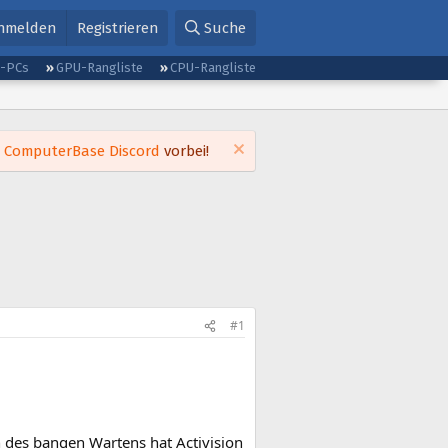
nmelden
Registrieren
Suche
g-PCs
GPU-Rangliste
CPU-Rangliste
m
ComputerBase Discord
vorbei!
#1
 des bangen Wartens hat Activision