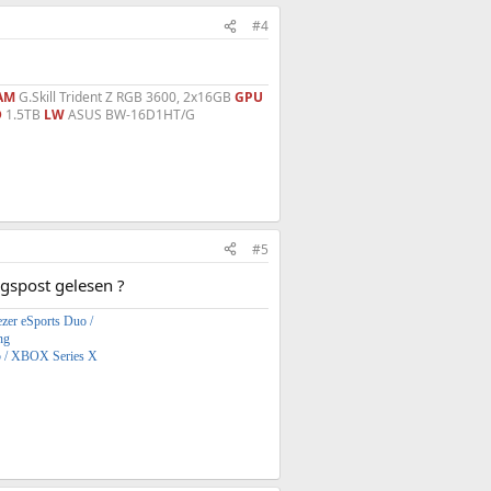
#4
AM
G.Skill Trident Z RGB 3600, 2x16GB
GPU
D
1.5TB
LW
ASUS BW-16D1HT/G
#5
gspost gelesen ?
zer eSports Duo /
ng
5 / XBOX Series X