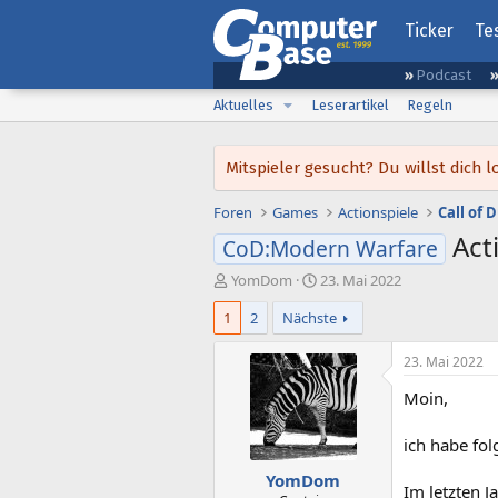
Ticker
Te
Podcast
Aktuelles
Leserartikel
Regeln
Mitspieler gesucht? Du willst dic
Foren
Games
Actionspiele
Call of 
Act
CoD:Modern Warfare
E
E
YomDom
23. Mai 2022
r
r
1
2
Nächste
s
s
t
t
e
e
23. Mai 2022
l
l
Moin,
l
l
e
t
r
a
ich habe fo
m
YomDom
Im letzten 