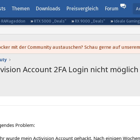
sts
Themen
Downloads
Preisvergleich
Forum
A
RAMageddon
RTX 5000 „Deals“
RX 9000 „Deals“
Ideale Gamin
h locker mit der Community austauschen? Schau gerne auf unsere
Duty
ivision Account 2FA Login nicht möglich
lgendes Problem:
Jahr wurde mein Activision Account gehackt. Nach einigen Wochen