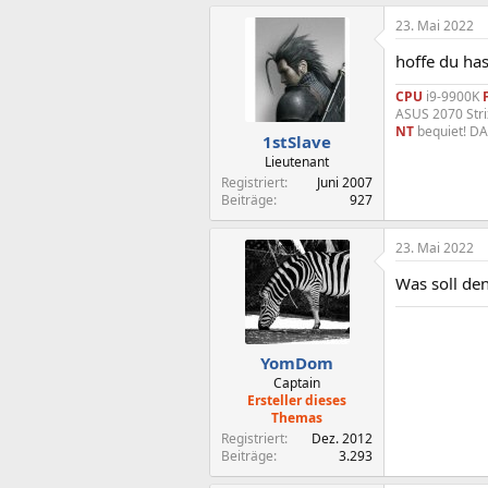
23. Mai 2022
hoffe du has
CPU
i9-9900K
ASUS 2070 Str
NT
bequiet! D
1stSlave
Lieutenant
Registriert
Juni 2007
Beiträge
927
23. Mai 2022
Was soll de
YomDom
Captain
Ersteller dieses
Themas
Registriert
Dez. 2012
Beiträge
3.293