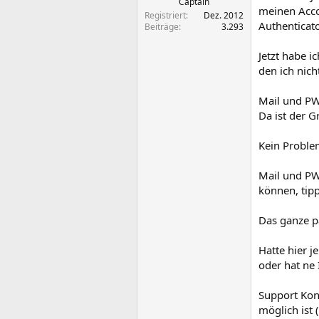
Captain
meinen Accou
Registriert
Dez. 2012
Authenticato
Beiträge
3.293
Jetzt habe 
den ich nich
Mail und PW
Da ist der 
Kein Problem
Mail und PW
können, tipp
Das ganze p
Hatte hier 
oder hat ne 
Support Kon
möglich ist (