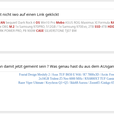
t nicht iwo auf einen Link geklickt
FAN
bequiet! Dark Rock 4
OS
Win10 Pro
Mobo
ASUS ROG Maximus XI Formula
R
ix O8G
M.2
1x Samsung 970PRO, 512GB / 1x Samsung 970Evo, 2TB
SSD
4TB
HD
ARK POWER PRO, P8 900W
CASE
SILVERSTONE TJ07 BW
nn damit jetzt gemeint sein ? Was genau hast du aus dem AUsgan
Fractal Design Meshify 2
/ Asus TUF B650 E Wifi / R7 7800x3D / Arcitc Free
2x16GB Trident Z5 Neo 6000 MHz / RX6800XT TUF Gami
Razer Viper Ultimate / Keychron Q1+Q5 / Ikki68 Aurora / Zoom65 /Ginkgo 6