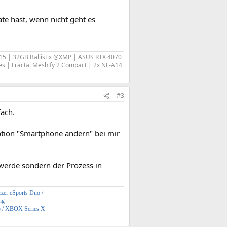
e hast, wenn nicht geht es
15 | 32GB Ballistix @XMP | ASUS RTX 4070
s | Fractal Meshify 2 Compact | 2x NF-A14
#3
fach.
tion "Smartphone ändern" bei mir
werde sondern der Prozess in
zer eSports Duo /
ng
5 / XBOX Series X