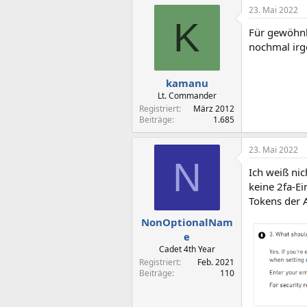
23. Mai 2022
K
Für gewöhnl
nochmal irg
kamanu
Lt. Commander
Registriert
März 2012
Beiträge
1.685
23. Mai 2022
N
Ich weiß ni
keine 2fa-Ei
Tokens der 
NonOptionalNam
e
Cadet 4th Year
Registriert
Feb. 2021
Beiträge
110