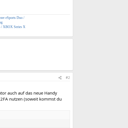
zer eSports Duo /
ng
5 / XBOX Series X
#2
cator auch auf das neue Handy
n 2FA nutzen (soweit kommst du