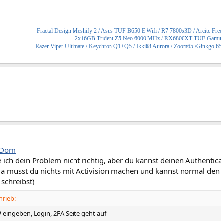
m
Fractal Design Meshify 2
/ Asus TUF B650 E Wifi / R7 7800x3D / Arcitc Free
2x16GB Trident Z5 Neo 6000 MHz / RX6800XT TUF Gami
Razer Viper Ultimate / Keychron Q1+Q5 / Ikki68 Aurora / Zoom65 /Ginkgo 6
Dom
he ich dein Problem nicht richtig, aber du kannst deinen Authenti
a musst du nichts mit Activision machen und kannst normal de
schreibst)
rieb:
 eingeben, Login, 2FA Seite geht auf