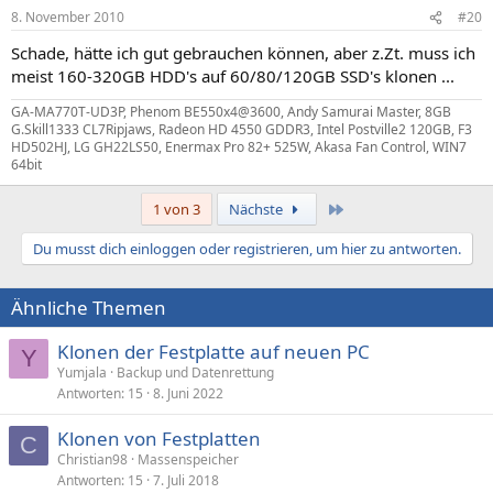
8. November 2010
#20
Schade, hätte ich gut gebrauchen können, aber z.Zt. muss ich
meist 160-320GB HDD's auf 60/80/120GB SSD's klonen ...
GA-MA770T-UD3P, Phenom BE550x4@3600, Andy Samurai Master, 8GB
G.Skill1333 CL7Ripjaws, Radeon HD 4550 GDDR3, Intel Postville2 120GB, F3
HD502HJ, LG GH22LS50, Enermax Pro 82+ 525W, Akasa Fan Control, WIN7
64bit
Letzte
1 von 3
Nächste
Du musst dich einloggen oder registrieren, um hier zu antworten.
Ähnliche Themen
Klonen der Festplatte auf neuen PC
Y
Yumjala
Backup und Datenrettung
Antworten
15
8. Juni 2022
Klonen von Festplatten
C
Christian98
Massenspeicher
Antworten
15
7. Juli 2018