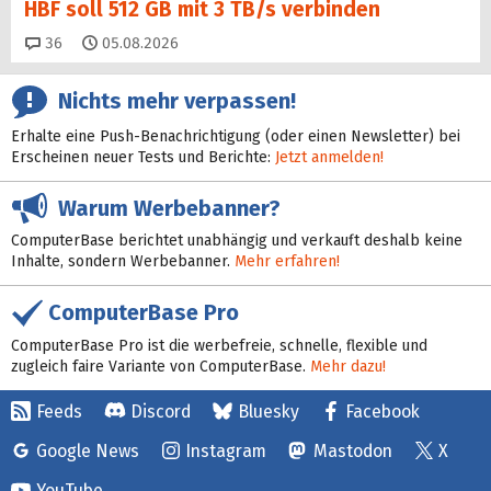
HBF soll 512 GB mit 3 TB/s verbinden
Kommentare
36
05.08.2026
Nichts mehr verpassen!
Erhalte eine Push-Benachrichtigung (oder einen Newsletter) bei
Erscheinen neuer Tests und Berichte:
Jetzt anmelden!
Warum Werbebanner?
ComputerBase berichtet unabhängig und verkauft deshalb keine
Inhalte, sondern Werbebanner.
Mehr erfahren!
ComputerBase Pro
ComputerBase Pro ist die werbefreie, schnelle, flexible und
zugleich faire Variante von ComputerBase.
Mehr dazu!
Feeds
Discord
Bluesky
Facebook
Google News
Instagram
Mastodon
X
YouTube