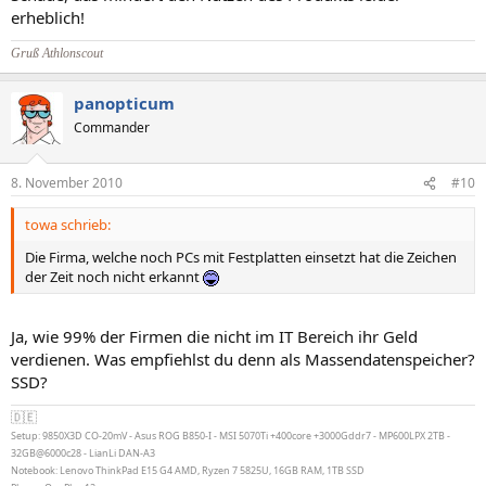
erheblich!
Gruß Athlonscout
panopticum
Commander
8. November 2010
#10
towa schrieb:
Die Firma, welche noch PCs mit Festplatten einsetzt hat die Zeichen
der Zeit noch nicht erkannt
Ja, wie 99% der Firmen die nicht im IT Bereich ihr Geld
verdienen. Was empfiehlst du denn als Massendatenspeicher?
SSD?
🇩🇪
Setup: 9850X3D CO-20mV - Asus ROG B850-I - MSI 5070Ti +400core +3000Gddr7 - MP600LPX 2TB -
32GB@6000c28 - LianLi DAN-A3
Notebook: Lenovo ThinkPad E15 G4 AMD, Ryzen 7 5825U, 16GB RAM, 1TB SSD