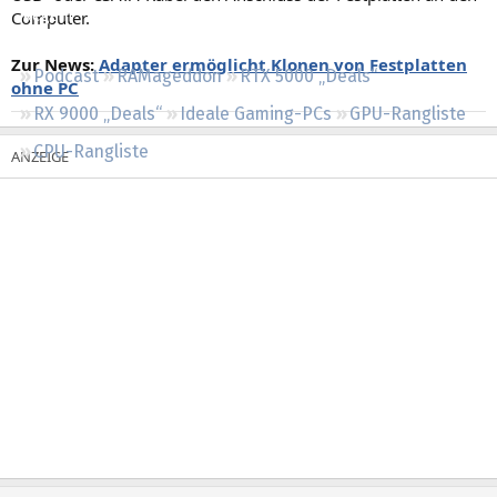
Computer.
Regeln
Zur News:
Adapter ermöglicht Klonen von Festplatten
Podcast
RAMageddon
RTX 5000 „Deals“
ohne PC
RX 9000 „Deals“
Ideale Gaming-PCs
GPU-Rangliste
CPU-Rangliste