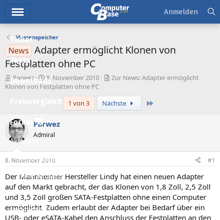
Hauptmenü
Anmelden
Massenspeicher
Ticker
Adapter ermöglicht Klonen von
News
Tests
Festplatten ohne PC
E
E
Parwez
8. November 2010
Zur News: Adapter ermöglicht
Downloads
r
r
Klonen von Festplatten ohne PC
s
s
Preisvergleich
Letzte
1 von 3
Nächste
t
t
e
e
l
l
Forum
Parwez
l
l
Admiral
e
t
Aktuelles
r
a
m
Empfohlene Inhalte
8. November 2010
#1
Der Mannheimer Hersteller Lindy hat einen neuen Adapter
Neue Beiträge
auf den Markt gebracht, der das Klonen von 1,8 Zoll, 2,5 Zoll
Neueste Aktivitäten
und 3,5 Zoll großen SATA-Festplatten ohne einen Computer
ermöglicht. Zudem erlaubt der Adapter bei Bedarf über ein
Leserartikel
USB- oder eSATA-Kabel den Anschluss der Festplatten an den