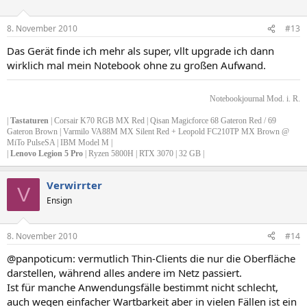
8. November 2010
#13
Das Gerät finde ich mehr als super, vllt upgrade ich dann
wirklich mal mein Notebook ohne zu großen Aufwand.
Notebookjournal Mod. i. R.
|
Tastaturen
| Corsair K70 RGB MX Red | Qisan Magicforce 68 Gateron Red / 69
Gateron Brown | Varmilo VA88M MX Silent Red + Leopold FC210TP MX Brown @
MiTo PulseSA | IBM Model M |
|
Lenovo Legion 5 Pro
| Ryzen 5800H | RTX 3070 | 32 GB |
Verwirrter
V
Ensign
8. November 2010
#14
@panpoticum: vermutlich Thin-Clients die nur die Oberfläche
darstellen, während alles andere im Netz passiert.
Ist für manche Anwendungsfälle bestimmt nicht schlecht,
auch wegen einfacher Wartbarkeit aber in vielen Fällen ist ein