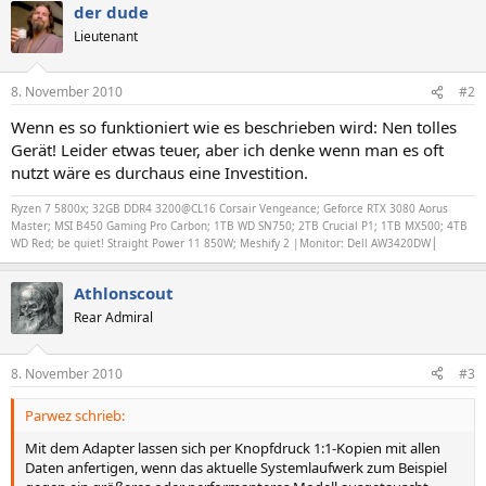
der dude
Lieutenant
8. November 2010
#2
Wenn es so funktioniert wie es beschrieben wird: Nen tolles
Gerät! Leider etwas teuer, aber ich denke wenn man es oft
nutzt wäre es durchaus eine Investition.
Ryzen 7 5800x; 32GB DDR4 3200@CL16 Corsair Vengeance; Geforce RTX 3080 Aorus
Master; MSI B450 Gaming Pro Carbon; 1TB WD SN750; 2TB Crucial P1; 1TB MX500; 4TB
|
WD Red; be quiet! Straight Power 11 850W; Meshify 2 |Monitor: Dell AW3420DW
Athlonscout
Rear Admiral
8. November 2010
#3
Parwez schrieb:
Mit dem Adapter lassen sich per Knopfdruck 1:1-Kopien mit allen
Daten anfertigen, wenn das aktuelle Systemlaufwerk zum Beispiel