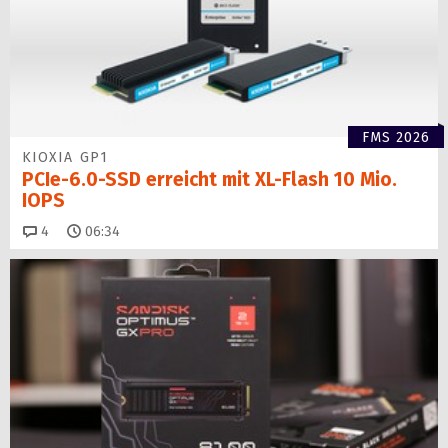
FMS 2026
KIOXIA GP1
PCIe-6.0-SSD erreicht mit XL-Flash 10 Mio.
IOPS
Kommentare
4
06:34