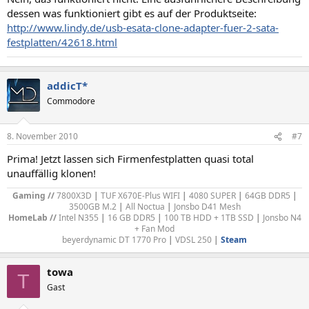
dessen was funktioniert gibt es auf der Produktseite:
http://www.lindy.de/usb-esata-clone-adapter-fuer-2-sata-
festplatten/42618.html
addicT*
Commodore
8. November 2010
#7
Prima! Jetzt lassen sich Firmenfestplatten quasi total
unauffällig klonen!
Gaming //
7800X3D
|
TUF X670E-Plus WIFI
|
4080 SUPER
|
64GB DDR5
|
3500GB M.2
|
All Noctua
|
Jonsbo D41 Mesh
HomeLab //
Intel N355
|
16 GB DDR5
|
100 TB HDD + 1TB SSD
|
Jonsbo N4
+ Fan Mod
b
eyerdynamic DT 1770 Pro
|
VDSL 250
|
Steam
towa
T
Gast