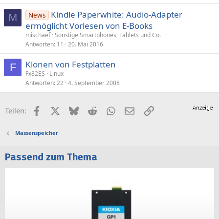
Kindle Paperwhite: Audio-Adapter
News
M
ermöglicht Vorlesen von E-Books
mischaef
Sonstige Smartphones, Tablets und Co.
Antworten
11
20. Mai 2016
Klonen von Festplatten
F
Fx82ES
Linux
Antworten
22
4. September 2008
Facebook
X (Twitter)
Bluesky
Reddit
WhatsApp
E-Mail
Link
Teilen:
Massenspeicher
Passend zum Thema