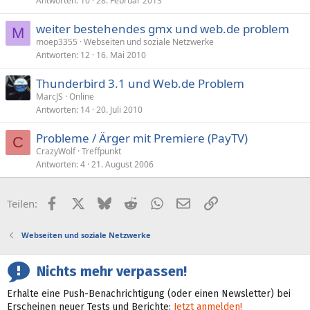
Antworten
10
28. Februar 2013
weiter bestehendes gmx und web.de problem
M
moep3355
Webseiten und soziale Netzwerke
Antworten
12
16. Mai 2010
Thunderbird 3.1 und Web.de Problem
MarcJS
Online
Antworten
14
20. Juli 2010
Probleme / Ärger mit Premiere (PayTV)
C
CrazyWolf
Treffpunkt
Antworten
4
21. August 2006
Facebook
X (Twitter)
Bluesky
Reddit
WhatsApp
E-Mail
Link
Teilen:
Webseiten und soziale Netzwerke
Nichts mehr verpassen!
Erhalte eine Push-Benachrichtigung (oder einen Newsletter) bei
Erscheinen neuer Tests und Berichte:
Jetzt anmelden!