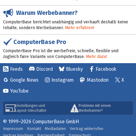
Warum Werbebanner?
ComputerBase berichtet unabhängig und verkauft deshalb keine
Inhalte, sondern Werbebanner.
Mehr erfahren!
ComputerBase Pro
ComputerBase Pro ist die werbefreie, schnelle, flexible und
zugleich faire Variante von ComputerBase.
Mehr dazu!
Feeds
Discord
Bluesky
Facebook
Google News
Instagram
Mastodon
X
YouTube
Einstellungen und
Probleme mit einem
Layout-Umschalter
Werbebanner?
© 1999–2026 ComputerBase GmbH
Impressum
Kontakt
Mediadaten
Vertrag widerrufen
Vertrag kündigen
Barrierefreiheit
Datenschutz