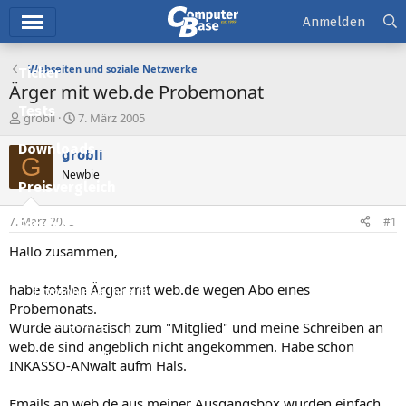
Hauptmenü
Anmelden
Webseiten und soziale Netzwerke
Ticker
Ärger mit web.de Probemonat
Tests
E
E
grobli
7. März 2005
r
r
Downloads
s
s
grobli
G
t
t
Newbie
e
e
Preisvergleich
l
l
l
l
7. März 2005
#1
Forum
e
t
r
a
Hallo zusammen,
Aktuelles
m
habe totalen Ärger mit web.de wegen Abo eines
Empfohlene Inhalte
Probemonats.
Neue Beiträge
Wurde automatisch zum "Mitglied" und meine Schreiben an
web.de sind angeblich nicht angekommen. Habe schon
Neueste Aktivitäten
INKASSO-ANwalt aufm Hals.
Leserartikel
Emails an web.de aus meiner Ausgangsbox wurden einfach