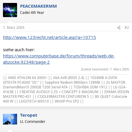
PEACEMAKERMM
Cadet 4th Year
7. März 2005
#2
http://www.123recht.net/article.asp?a=10715
siehe auch hier:
https://www.computerbase.de/forum/threads/web-de-
abzocke.92348/page-2
Zuletzt bearbeitet:
7. März 2005
|| AMD ATHLON 64 3000+ || Abit AV8 (BIOS 2.4) || 1024MB A-DATA
VITESTA PC4000 "DC" || Sapphire Radeon 9800pro 128MB || 2x MAXTOR
DiamandMax10 200GB 7200 Serial ATA || TOSHIBA SDM-1912 || LG GSA-
4163B || CREATIVE AUDIGY 2 ZS + CONCEPT E MAGNUM || IIYAMA VISION
MASTER PRO 451 || COOLERMASTER CENTURION 5 || BE QUIET ColorLine
400 W || LOGITECH MX510 || WinXP-Pro SP2 ||
Teropet
Lt. Commander