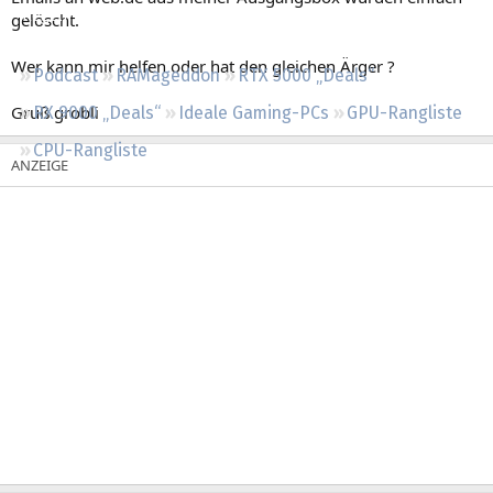
Regeln
gelöscht.
Wer kann mir helfen oder hat den gleichen Ärger ?
Podcast
RAMageddon
RTX 5000 „Deals“
Gruß grobli
RX 9000 „Deals“
Ideale Gaming-PCs
GPU-Rangliste
CPU-Rangliste