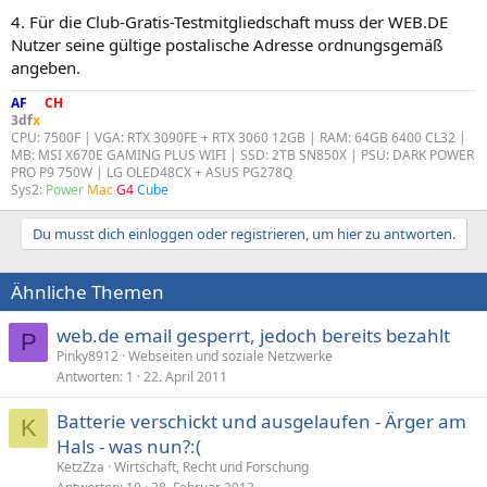
4. Für die Club-Gratis-Testmitgliedschaft muss der WEB.DE
Nutzer seine gültige postalische Adresse ordnungsgemäß
angeben.
AF
DF
CH
3df
x
CPU: 7500F | VGA: RTX 3090FE + RTX 3060 12GB | RAM: 64GB 6400 CL32 |
MB: MSI X670E GAMING PLUS WIFI | SSD: 2TB SN850X | PSU: DARK POWER
PRO P9 750W | LG OLED48CX + ASUS PG278Q
Sys2:
Power
Mac
G4
Cube
Du musst dich einloggen oder registrieren, um hier zu antworten.
Ähnliche Themen
web.de email gesperrt, jedoch bereits bezahlt
P
Pinky8912
Webseiten und soziale Netzwerke
Antworten
1
22. April 2011
Batterie verschickt und ausgelaufen - Ärger am
K
Hals - was nun?:(
KetzZza
Wirtschaft, Recht und Forschung