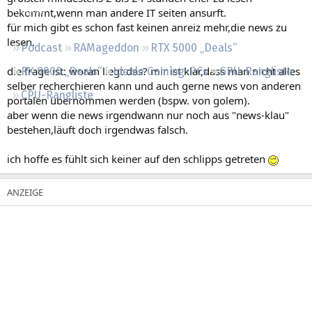
Regeln
bekommt,wenn man andere IT seiten ansurft.
für mich gibt es schon fast keinen anreiz mehr,die news zu
lesen.
Podcast
RAMageddon
RTX 5000 „Deals“
die frage ist: woran liegt das? mir ist klar,dass man nicht alles
RX 9000 „Deals“
Ideale Gaming-PCs
GPU-Rangliste
selber recherchieren kann und auch gerne news von anderen
CPU-Rangliste
portalen übernommen werden (bspw. von golem).
aber wenn die news irgendwann nur noch aus "news-klau"
bestehen,läuft doch irgendwas falsch.
ich hoffe es fühlt sich keiner auf den schlipps getreten