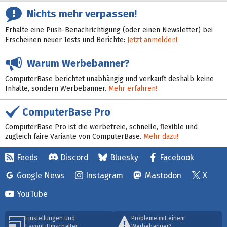
Nichts mehr verpassen!
Erhalte eine Push-Benachrichtigung (oder einen Newsletter) bei
Erscheinen neuer Tests und Berichte:
Jetzt anmelden!
Warum Werbebanner?
ComputerBase berichtet unabhängig und verkauft deshalb keine
Inhalte, sondern Werbebanner.
Mehr erfahren!
ComputerBase Pro
ComputerBase Pro ist die werbefreie, schnelle, flexible und
zugleich faire Variante von ComputerBase.
Mehr dazu!
Feeds
Discord
Bluesky
Facebook
Google News
Instagram
Mastodon
X
YouTube
Einstellungen und
Probleme mit einem
Layout-Umschalter
Werbebanner?