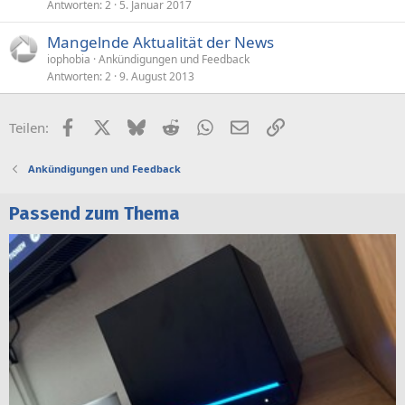
Antworten
2
5. Januar 2017
Mangelnde Aktualität der News
iophobia
Ankündigungen und Feedback
Antworten
2
9. August 2013
Facebook
X (Twitter)
Bluesky
Reddit
WhatsApp
E-Mail
Link
Teilen:
Ankündigungen und Feedback
Passend zum Thema