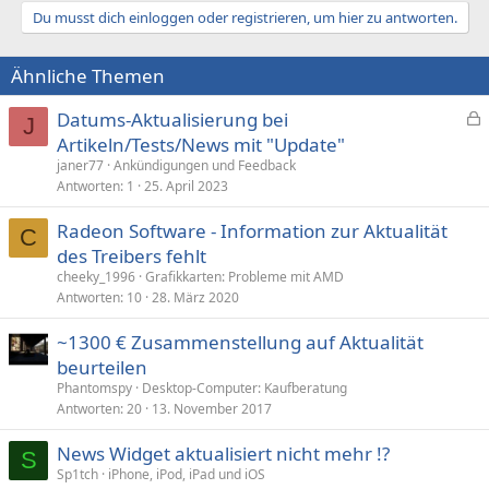
Du musst dich einloggen oder registrieren, um hier zu antworten.
Ähnliche Themen
Datums-Aktualisierung bei
J
e
Artikeln/Tests/News mit "Update"
s
janer77
Ankündigungen und Feedback
p
Antworten
1
25. April 2023
e
Radeon Software - Information zur Aktualität
r
C
des Treibers fehlt
r
t
cheeky_1996
Grafikkarten: Probleme mit AMD
Antworten
10
28. März 2020
~1300 € Zusammenstellung auf Aktualität
beurteilen
Phantomspy
Desktop-Computer: Kaufberatung
Antworten
20
13. November 2017
News Widget aktualisiert nicht mehr !?
S
Sp1tch
iPhone, iPod, iPad und iOS