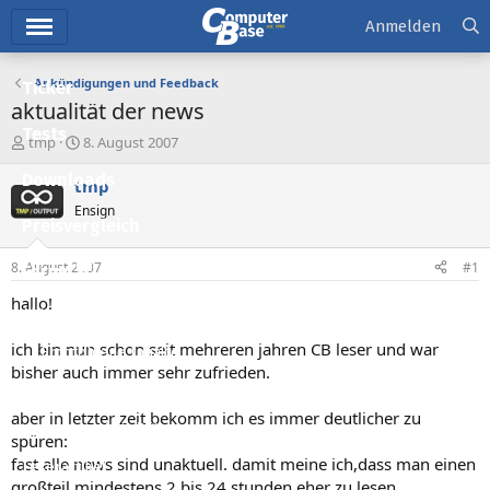
Hauptmenü
Anmelden
Ankündigungen und Feedback
Ticker
aktualität der news
Tests
E
E
tmp
8. August 2007
r
r
Downloads
s
s
tmp
t
t
Ensign
e
e
Preisvergleich
l
l
l
l
8. August 2007
#1
Forum
e
t
r
a
hallo!
Aktuelles
m
ich bin nun schon seit mehreren jahren CB leser und war
Empfohlene Inhalte
bisher auch immer sehr zufrieden.
Neue Beiträge
aber in letzter zeit bekomm ich es immer deutlicher zu
Neueste Aktivitäten
spüren:
fast alle news sind unaktuell. damit meine ich,dass man einen
Leserartikel
großteil mindestens 2 bis 24 stunden eher zu lesen