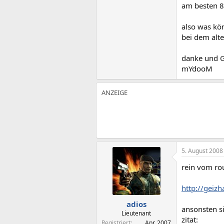
am besten 8
also was kö
bei dem alt
danke und 
mYdooM
5. August 2008
rein vom ro
http://geiz
adios
ansonsten si
Lieutenant
zitat:
Registriert
Apr. 2007