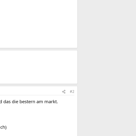
#2
d das die bestern am markt.
uch)