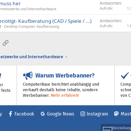
 muss her
Antworten
Aufrufe
1.
mnetzwerke und Internethardware
nötigt- Kaufberatung (CAD / Spiele / ...)
Antworten
Aufrufe
1.
1
Desktop-Computer: Kaufberatung
sApp
E-Mail
Link
etzwerke und Internethardware
Warum Werbebanner?
!
ComputerBase berichtet unabhängig und
Compu
er
verkauft deshalb keine Inhalte, sondern
schne
 Tests
Werbebanner.
Mehr erfahren!
von 
y
Facebook
Google News
Instagram
Mas
Einstellun