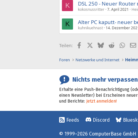
DSL 250 - Neuer Router
K
kokosnussritter
7. April 2021
Hei
Alter PC kaputt- neuer be
K
kuhnikuehnast
14. Dezember 202
Facebook
X (Twitter)
Bluesky
Reddit
What
Teilen:
Foren
Netzwerke und Internet
Heimn
Nichts mehr verpassen
Erhalte eine Push-Benachrichtigung (od
einen Newsletter) bei Erscheinen neuer
und Berichte:
Jetzt anmelden!
Feeds
Discord
Bluesk
© 1999–2026 ComputerBase GmbH