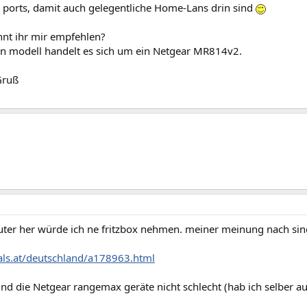
 ports, damit auch gelegentliche Home-Lans drin sind
nnt ihr mir empfehlen?
en modell handelt es sich um ein Netgear MR814v2.
Gruß
uter her würde ich ne fritzbox nehmen. meiner meinung nach sin
hals.at/deutschland/a178963.html
nd die Netgear rangemax geräte nicht schlecht (hab ich selber a