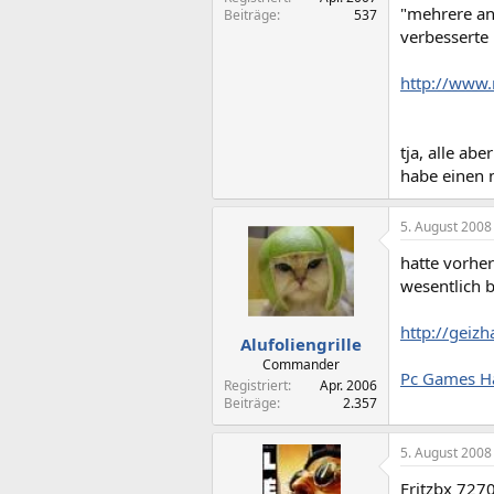
"mehrere an
Beiträge
537
verbesserte 
http://www.
tja, alle ab
habe einen 
5. August 2008
hatte vorher
wesentlich 
http://geiz
Alufoliengrille
Commander
Pc Games H
Registriert
Apr. 2006
Beiträge
2.357
5. August 2008
Fritzbx 7270