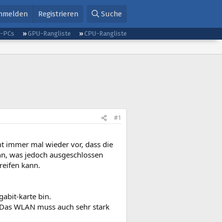
nmelden
Registrieren
Suche
g-PCs
GPU-Rangliste
CPU-Rangliste
#1
mt immer mal wieder vor, dass die
nn, was jedoch ausgeschlossen
reifen kann.
gabit-karte bin.
. Das WLAN muss auch sehr stark