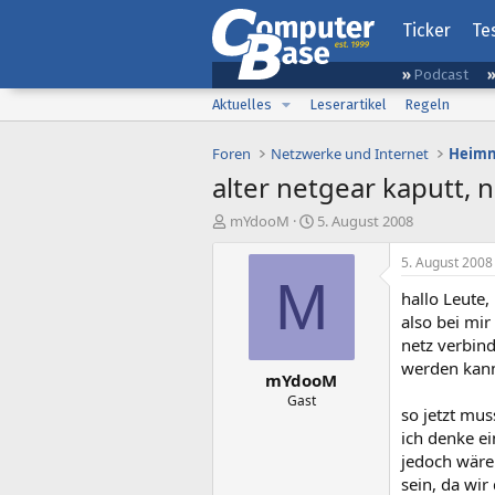
Ticker
Te
Podcast
Aktuelles
Leserartikel
Regeln
Foren
Netzwerke und Internet
Heimn
alter netgear kaputt, 
E
E
mYdooM
5. August 2008
r
r
s
s
5. August 2008
t
t
M
hallo Leute,
e
e
l
l
also bei mir
l
l
netz verbin
e
t
werden kann
mYdooM
r
a
m
Gast
so jetzt mus
ich denke ei
jedoch wäre
sein, da wi