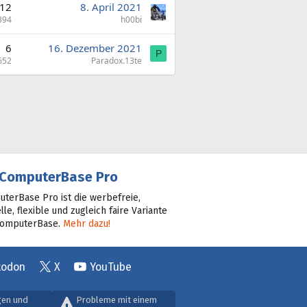
12
8. April 2021
394
h00bi
6
16. Dezember 2021
P
652
Paradox.13te
ComputerBase Pro
terBase Pro ist die werbefreie,
lle, flexible und zugleich faire Variante
ComputerBase.
Mehr dazu!
todon
X
YouTube
gen und
Probleme mit einem