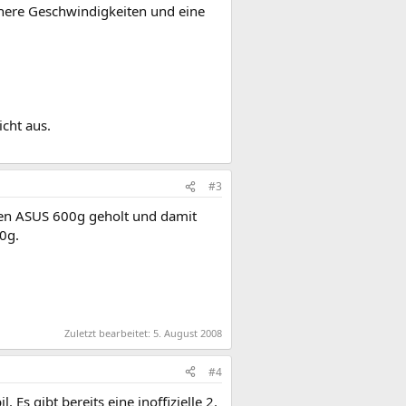
öhere Geschwindigkeiten und eine
icht aus.
#3
inen ASUS 600g geholt und damit
0g.
Zuletzt bearbeitet:
5. August 2008
#4
 Es gibt bereits eine inoffizielle 2.