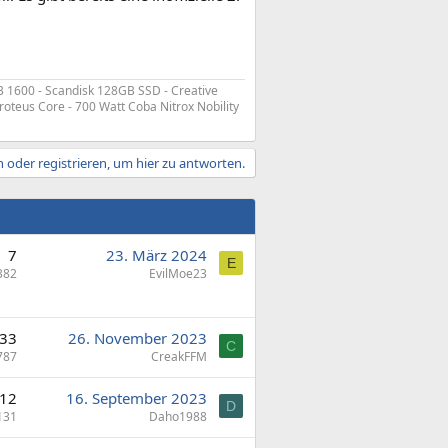
3 1600 - Scandisk 128GB SSD - Creative
roteus Core - 700 Watt Coba Nitrox Nobility
 oder registrieren, um hier zu antworten.
7
23. März 2024
E
382
EvilMoe23
33
26. November 2023
C
787
CreakFFM
12
16. September 2023
D
131
Daho1988