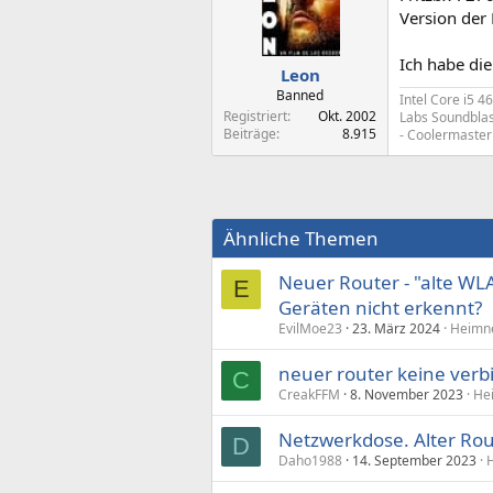
Version der
Ich habe die
Leon
Banned
Intel Core i5 
Registriert
Okt. 2002
Labs Soundblast
Beiträge
8.915
- Coolermaster 
Ähnliche Themen
Neuer Router - "alte W
E
Geräten nicht erkennt?
EvilMoe23
23. März 2024
Heimne
neuer router keine ver
C
CreakFFM
8. November 2023
He
Netzwerkdose. Alter Rou
D
Daho1988
14. September 2023