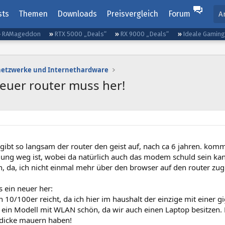
sts
Themen
Downloads
Preisvergleich
Forum
A
RAMageddon
RTX 5000 „Deals“
RX 9000 „Deals“
Ideale Gamin
etzwerke und Internethardware
neuer router muss her!
 gibt so langsam der router den geist auf, nach ca 6 jahren. kom
dung weg ist, wobei da natürlich auch das modem schuld sein ka
, da, ich nicht einmal mehr über den browser auf den router zug
s ein neuer her:
n 10/100er reicht, da ich hier im haushalt der einzige mit einer gi
 ein Modell mit WLAN schön, da wir auch einen Laptop besitzen
r dicke mauern haben!