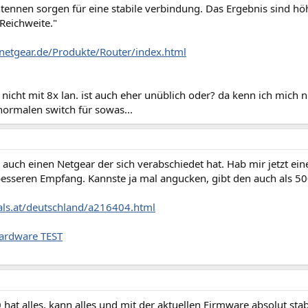
tennen sorgen für eine stabile verbindung. Das Ergebnis sind h
Reichweite."
netgear.de/Produkte/Router/index.html
er nicht mit 8x lan. ist auch eher unüblich oder? da kenn ich mich n
normalen switch für sowas...
 auch einen Netgear der sich verabschiedet hat. Hab mir jetzt e
besseren Empfang. Kannste ja mal angucken, gibt den auch als 50
hals.at/deutschland/a216404.html
ardware TEST
 hat alles, kann alles und mit der aktuellen Firmware absolut stabil.