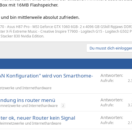
 Box mit 16MB Flashspeicher.
 und bin mittlerweile absolut zufrieden.
4670 - Asus H87-Pro - MSI Geforce GTX 1060 6GB- 2 x 4096 GB GSkill RipJaws DDR
er X-Fi Extreme Music - Creative Inspire T7900 - Logitech G15 - Logitech G502 P
Stacker 830 Nvidia Edition.
Du musst dich einloggen
LAN Konfiguration" wird von Smarthome-
Antworten
Aufrufe
2.
tzwerke und Internethardware
bindung ins router menü
Antworten
Aufrufe
3.
imnetzwerke und Internethardware
2
ter ok, neuer Router kein Signal
Antworten
Aufrufe
2.
Heimnetzwerke und Internethardware