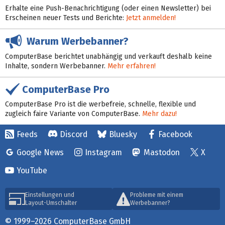
Erhalte eine Push-Benachrichtigung (oder einen Newsletter) bei
Erscheinen neuer Tests und Berichte:
Jetzt anmelden!
Warum Werbebanner?
ComputerBase berichtet unabhängig und verkauft deshalb keine
Inhalte, sondern Werbebanner.
Mehr erfahren!
ComputerBase Pro
ComputerBase Pro ist die werbefreie, schnelle, flexible und
zugleich faire Variante von ComputerBase.
Mehr dazu!
Feeds
Discord
Bluesky
Facebook
Google News
Instagram
Mastodon
X
YouTube
Einstellungen und
Probleme mit einem
Layout-Umschalter
Werbebanner?
© 1999–2026 ComputerBase GmbH