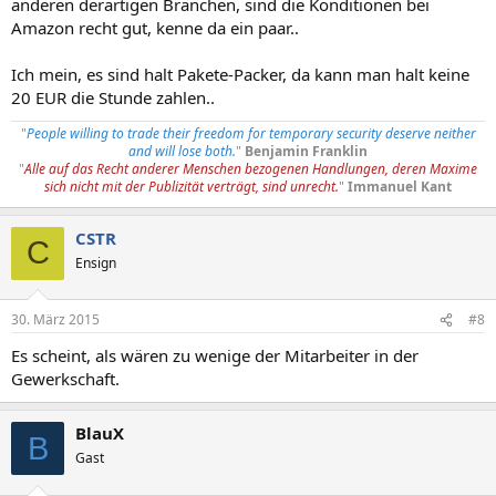
anderen derartigen Branchen, sind die Konditionen bei
Amazon recht gut, kenne da ein paar..
Ich mein, es sind halt Pakete-Packer, da kann man halt keine
20 EUR die Stunde zahlen..
"
People willing to trade their freedom for temporary security deserve neither
and will lose both.
"
Benjamin Franklin
"
Alle auf das Recht anderer Menschen bezogenen Handlungen, deren Maxime
sich nicht mit der Publizität verträgt, sind unrecht.
"
Immanuel Kant
CSTR
C
Ensign
30. März 2015
#8
Es scheint, als wären zu wenige der Mitarbeiter in der
Gewerkschaft.
BlauX
B
Gast