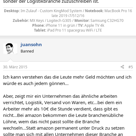
sonder der Logistikbranche zuzuschreiben ist.
Desktop:
Im Zulauf - Custom KingMod System /
Notebook:
MacBook Pro 16
late 2019 i7/512/16
Zubehör:
MX Keys / Logitech G305 /
Monitor:
Samsung C32HG70
Phone:
iPhone 11 in grün /
TV:
Apple TV 4k
Tablet:
iPad Pro 11 spacegrau WiFi / LTE​
juansohn
Banned
30. März 2015
#5
Ich kann verstehen das die Leute mehr Geld möchten und ich
würde es auch jedem gönnen...
Aber, zeigt mir ein Unternehmen das ähnliche arbeiten
verrichtet, Logistik, Versand von Waren, etc...bei dem ein
Arbeiter mehr als 10€ die Stunde verdient, dass gibt es
nicht...Bei amazon bekommen die Leute branchenübliche
Löhne, wem das nicht passt sollte die Branche
wechseln...Statt amazon permanent unter Druck zu setzen
sollte man sich mit allen Unternehmen dieser Branche an