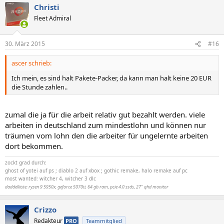
Christi
Fleet Admiral
30. März 2015
#16
ascer schrieb:
Ich mein, es sind halt Pakete-Packer, da kann man halt keine 20 EUR
die Stunde zahlen..
zumal die ja für die arbeit relativ gut bezahlt werden. viele
arbeiten in deutschland zum mindestlohn und können nur
träumen vom lohn den die arbeiter für ungelernte arbeiten
dort bekommen.
zockt grad durch:
ghost of yotei auf ps ; diablo 2 auf xbox ; gothic remake, halo remake auf pc
most wanted: witcher 4, witcher 3 dlc
daddelkiste: ryzen 9 5950x, geforce 5070ti, 64 gb ram, pcie 4.0 ssds, 27" qhd monitor
Crizzo
Redakteur
PRO
Teammitglied