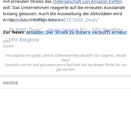
mit erneuten Streiks das
Ostergeschäft von Amazon treffen
Regeln
will. Das Unternehmen reagierte auf die erneuten Ausstände
bislang gelassen. Auch die Ausweitung der Aktivitäten wird
Amazon kaum treffen können.
Podcast
RAMageddon
RTX 5000 „Deals“
RX 9000 „Deals“
Ideale Gaming-PCs
GPU-Rangliste
Zur News:
Amazon: Der Streik zu Ostern verpufft erneut
CPU-Rangliste
MfG
Daniel​
All suspects are guilty, period. Otherwise they wouldn´t be suspects, would
they?
I busted a mirror and got seven years bad luck, but my lawyer thinks he can
get me five.​