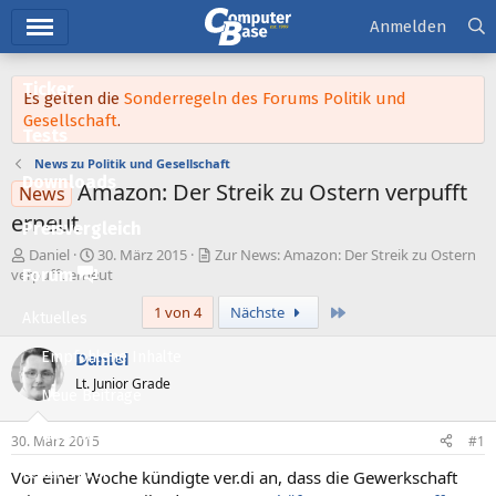
Hauptmenü
Anmelden
Ticker
Es gelten die
Sonderregeln des Forums Politik und
Gesellschaft
.
Tests
News zu Politik und Gesellschaft
Downloads
Amazon: Der Streik zu Ostern verpufft
News
erneut
Preisvergleich
E
E
Daniel
30. März 2015
Zur News: Amazon: Der Streik zu Ostern
r
r
Forum
verpufft erneut
s
s
Letzte
1 von 4
Nächste
t
t
Aktuelles
e
e
l
l
Empfohlene Inhalte
Daniel
l
l
Lt. Junior Grade
e
t
Neue Beiträge
r
a
m
Neueste Aktivitäten
30. März 2015
#1
Leserartikel
Vor einer Woche kündigte ver.di an, dass die Gewerkschaft