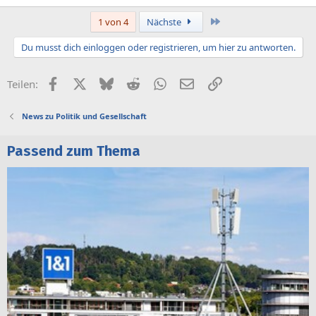
Letzte
1 von 4
Nächste
Du musst dich einloggen oder registrieren, um hier zu antworten.
Facebook
X (Twitter)
Bluesky
Reddit
WhatsApp
E-Mail
Link
Teilen:
News zu Politik und Gesellschaft
Passend zum Thema