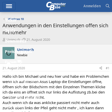
Hauptmenü
Anmelden
Windows 10
Ticker
Anwendungen in den Einstellungen offen sich
Tests
nichtmehr
E
E
Unimoch
21. August 2020
Downloads
r
r
s
s
Unimoch
U
Preisvergleich
t
t
Newbie
e
e
l
l
Forum
l
l
21. August 2020
#1
e
t
Aktuelles
r
a
Hallo ich bin Michael und neu hier und habe ein Problemchen
m
Empfohlene Inhalte
wenn ich auf meinen Asus Laptop die Einstellungen öffne,
öffnen sich der Blidschirm mit den Einzelnen Themen klicke
Neue Beiträge
ich da eins an öffnet sich nur links die Auflistung zb.bei den
Geräten und mehr nicht.
Neueste Aktivitäten
Auch wenn ich da was anklicke passiert nicht mehr auch
Leserartikel
zurück oben links der Pfeil geht nicht mehr , ich kann dann