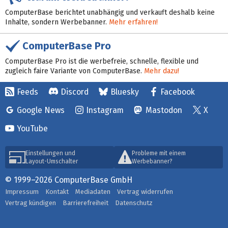
ComputerBase berichtet unabhängig und verkauft deshalb keine
Inhalte, sondern Werbebanner.
Mehr erfahren!
ComputerBase Pro
ComputerBase Pro ist die werbefreie, schnelle, flexible und
zugleich faire Variante von ComputerBase.
Mehr dazu!
Feeds
Discord
Bluesky
Facebook
Google News
Instagram
Mastodon
X
YouTube
Einstellungen und
Probleme mit einem
Layout-Umschalter
Werbebanner?
© 1999–2026 ComputerBase GmbH
Impressum
Kontakt
Mediadaten
Vertrag widerrufen
Vertrag kündigen
Barrierefreiheit
Datenschutz