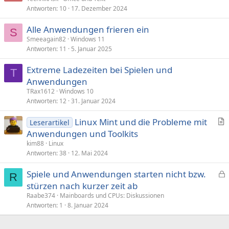
Antworten
10
17. Dezember 2024
Alle Anwendungen frieren ein
S
Smeeagain82
Windows 11
Antworten
11
5. Januar 2025
Extreme Ladezeiten bei Spielen und
T
Anwendungen
TRax1612
Windows 10
Antworten
12
31. Januar 2024
Linux Mint und die Probleme mit
Leserartikel
r
Anwendungen und Toolkits
t
kim88
Linux
i
Antworten
38
12. Mai 2024
k
Spiele und Anwendungen starten nicht bzw.
e
R
e
stürzen nach kurzer zeit ab
l
s
Raabe374
Mainboards und CPUs: Diskussionen
p
Antworten
1
8. Januar 2024
e
r