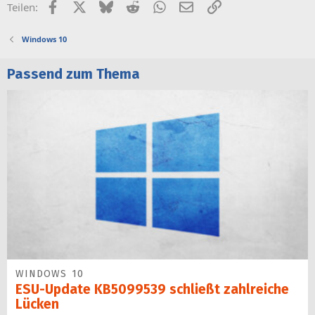
Facebook
X (Twitter)
Bluesky
Reddit
WhatsApp
E-Mail
Link
Teilen:
r
t
Windows 10
Passend zum Thema
WINDOWS 10
ESU-Update KB5099539 schließt zahlreiche
Lücken