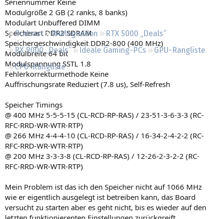
Seriennummer Keine
Regeln
Modulgröße 2 GB (2 ranks, 8 banks)
Modulart Unbuffered DIMM
Speicherart DDR2 SDRAM
Podcast
RAMageddon
RTX 5000 „Deals“
Speichergeschwindigkeit DDR2-800 (400 MHz)
RX 9000 „Deals“
Ideale Gaming-PCs
GPU-Rangliste
Modulbreite 64 bit
Modulspannung SSTL 1.8
CPU-Rangliste
Fehlerkorrekturmethode Keine
Auffrischungsrate Reduziert (7.8 us), Self-Refresh
Speicher Timings
@ 400 MHz 5-5-5-15 (CL-RCD-RP-RAS) / 23-51-3-6-3-3 (RC-
RFC-RRD-WR-WTR-RTP)
@ 266 MHz 4-4-4-10 (CL-RCD-RP-RAS) / 16-34-2-4-2-2 (RC-
RFC-RRD-WR-WTR-RTP)
@ 200 MHz 3-3-3-8 (CL-RCD-RP-RAS) / 12-26-2-3-2-2 (RC-
RFC-RRD-WR-WTR-RTP)
Mein Problem ist das ich den Speicher nicht auf 1066 MHz
wie er eigentlich ausgelegt ist betreiben kann, das Board
versucht zu starten aber es geht nicht, bis es wieder auf den
letzten funktionierenten Einstellungen zurückgreift.