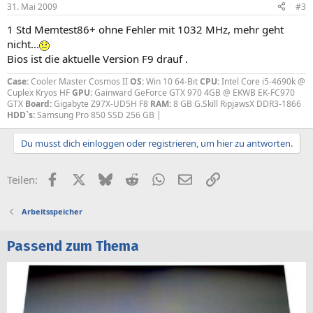
31. Mai 2009
#3
1 Std Memtest86+ ohne Fehler mit 1032 MHz, mehr geht
nicht...
Bios ist die aktuelle Version F9 drauf .
Case:
Cooler Master Cosmos II
OS:
Win 10 64-Bit
CPU:
Intel Core i5-4690k @
Cuplex Kryos HF
GPU:
Gainward GeForce GTX 970 4GB @ EKWB EK-FC970
GTX
Board:
Gigabyte Z97X-UD5H F8
RAM:
8 GB G.Skill RipjawsX DDR3-1866
HDD`s:
Samsung Pro 850 SSD 256 GB |
Du musst dich einloggen oder registrieren, um hier zu antworten.
Facebook
X (Twitter)
Bluesky
Reddit
WhatsApp
E-Mail
Link
Teilen:
Arbeitsspeicher
Passend zum Thema