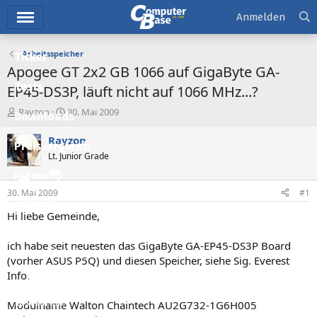
Hauptmenü
Anmelden
Arbeitsspeicher
Ticker
Apogee GT 2x2 GB 1066 auf GigaByte GA-
Tests
EP45-DS3P, läuft nicht auf 1066 MHz...?
E
E
Rayzon
30. Mai 2009
Downloads
r
r
s
s
Rayzon
Preisvergleich
t
t
Lt. Junior Grade
e
e
l
l
Forum
l
l
30. Mai 2009
#1
e
t
Aktuelles
r
a
Hi liebe Gemeinde,
m
Empfohlene Inhalte
ich habe seit neuesten das GigaByte GA-EP45-DS3P Board
Neue Beiträge
(vorher ASUS P5Q) und diesen Speicher, siehe Sig. Everest
Info:
Neueste Aktivitäten
Leserartikel
Modulname Walton Chaintech AU2G732-1G6H005