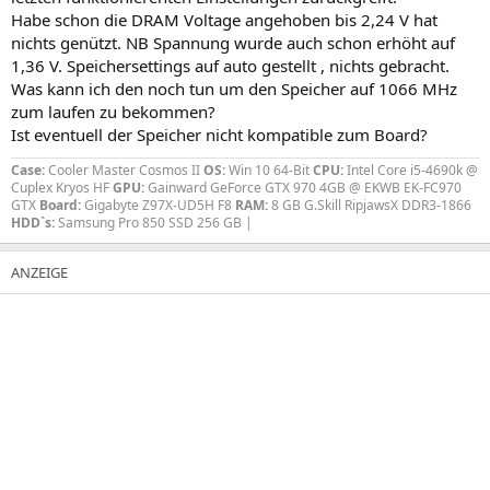
Habe schon die DRAM Voltage angehoben bis 2,24 V hat
nichts genützt. NB Spannung wurde auch schon erhöht auf
1,36 V. Speichersettings auf auto gestellt , nichts gebracht.
Was kann ich den noch tun um den Speicher auf 1066 MHz
zum laufen zu bekommen?
Ist eventuell der Speicher nicht kompatible zum Board?
Case:
Cooler Master Cosmos II
OS:
Win 10 64-Bit
CPU:
Intel Core i5-4690k @
Cuplex Kryos HF
GPU:
Gainward GeForce GTX 970 4GB @ EKWB EK-FC970
GTX
Board:
Gigabyte Z97X-UD5H F8
RAM:
8 GB G.Skill RipjawsX DDR3-1866
HDD`s:
Samsung Pro 850 SSD 256 GB |