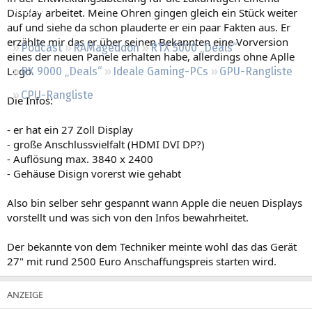
Regeln
Display arbeitet. Meine Ohren gingen gleich ein Stück weiter
auf und siehe da schon plauderte er ein paar Fakten aus. Er
erzählte mir das er über seinen Bekannten eine Vorversion
Podcast
RAMageddon
RTX 5000 „Deals“
eines der neuen Panele erhalten habe, allerdings ohne Aplle
Logo.
RX 9000 „Deals“
Ideale Gaming-PCs
GPU-Rangliste
CPU-Rangliste
Die Infos:
- er hat ein 27 Zoll Display
- große Anschlussvielfalt (HDMI DVI DP?)
- Auflösung max. 3840 x 2400
- Gehäuse Disign vorerst wie gehabt
Also bin selber sehr gespannt wann Apple die neuen Displays
vorstellt und was sich von den Infos bewahrheitet.
Der bekannte von dem Techniker meinte wohl das das Gerät
27" mit rund 2500 Euro Anschaffungspreis starten wird.