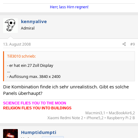
Herr, lass Hirn regnen!
kennyalive
Admiral
13. August 2008
#9
Till3010 schrieb:
- er hat ein 27 Zoll Display
…
- Auflösung max. 3840 x 2400
Die Kombination finde ich sehr unrealistisch. Gibt es solche
Panels überhaupt?
SCIENCE FLIES YOU TO THE MOON
RELIGION FLIES YOU INTO BUILDINGS
Macmini3,1 • MacBookAir6,2
Xiaomi Redmi Note 2 • iPhone5,2 • Raspberry Pi 2 B​
Humptidumpti