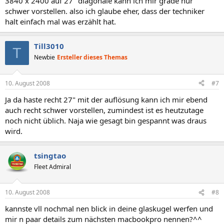
3840 x 2400 auf 27" diagonale kann ich mir grade nur
schwer vorstellen. also ich glaube eher, dass der techniker
halt einfach mal was erzählt hat.
Till3010
T
Newbie
Ersteller dieses Themas
10. August 2008
#7
Ja da haste recht 27" mit der auflösung kann ich mir ebend
auch recht schwer vorstellen, zumindest ist es heutzutage
noch nicht üblich. Naja wie gesagt bin gespannt was draus
wird.
tsingtao
Fleet Admiral
10. August 2008
#8
kannste vll nochmal nen blick in deine glaskugel werfen und
mir n paar details zum nächsten macbookpro nennen?^^