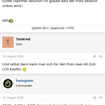
Echter Hammer obschon ich glaube dass der Preis deutlich
sinken wird !
MfG
System: [SLI | Quad-core | H²O]
Tankred
T
Gast
10. August 2008
#5
Und selbst dann kann man sich für den Preis zwei 40-Zoll-
LCD kaufen.
hasugoon
Commander
10. August 2008
#6