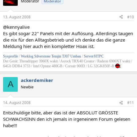
Moderator
Moderator
13. August 2008
#10
@kennyalive
Es gibt sogar 22" Panels mit der Auflösung. Allerdings taugen
die nix für den Alltagsbetrieb und ich denke das die ganze
Meldung hier auch ein kompletter Hoax ist.
Sysprofile
/
Worklog Silverstone Temjin TJ07 Umbau
/
Server/HTPC
Der Gerät: Threadripper 3960X wakü / Asrock TRX40 Creator / Radeon 6900XT wakü /
64Gb DDR4 3733 / Intel Optane 480GB / Corsair 900D / LG 32GK850F-B
ackerdemiker
A
Newbie
14. August 2008
#11
Entschuldige bitte, aber das ist der ABSOLUT GRÖSSTE
SCHWACHSINN den ich jemals in irgeneinem Forum gelesen
habe!!!