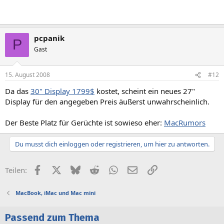
pcpanik
P
Gast
15. August 2008
#12
Da das
30" Display 1799$
kostet, scheint ein neues 27"
Display für den angegeben Preis äußerst unwahrscheinlich.
Der Beste Platz für Gerüchte ist sowieso eher:
MacRumors
Du musst dich einloggen oder registrieren, um hier zu antworten.
Facebook
X (Twitter)
Bluesky
Reddit
WhatsApp
E-Mail
Link
Teilen:
MacBook, iMac und Mac mini
Passend zum Thema