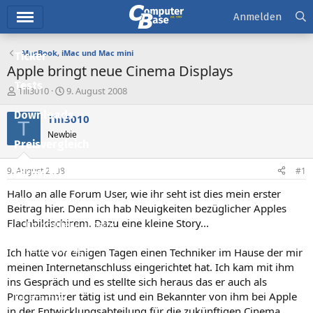
Hauptmenü
Anmelden
MacBook, iMac und Mac mini
Ticker
Apple bringt neue Cinema Displays
Tests
E
E
Till3010
9. August 2008
r
r
Downloads
s
s
Till3010
T
t
t
Newbie
e
e
Preisvergleich
l
l
l
l
9. August 2008
#1
Forum
e
t
r
a
Hallo an alle Forum User, wie ihr seht ist dies mein erster
Aktuelles
m
Beitrag hier. Denn ich hab Neuigkeiten bezüglicher Apples
Flachbildschirem. Dazu eine kleine Story...
Empfohlene Inhalte
Neue Beiträge
Ich hatte vor einigen Tagen einen Techniker im Hause der mir
meinen Internetanschluss eingerichtet hat. Ich kam mit ihm
Neueste Aktivitäten
ins Gespräch und es stellte sich heraus das er auch als
Programmirer tätig ist und ein Bekannter von ihm bei Apple
Leserartikel
in der Entwicklungsabteilung für die zukünftigen Cinema