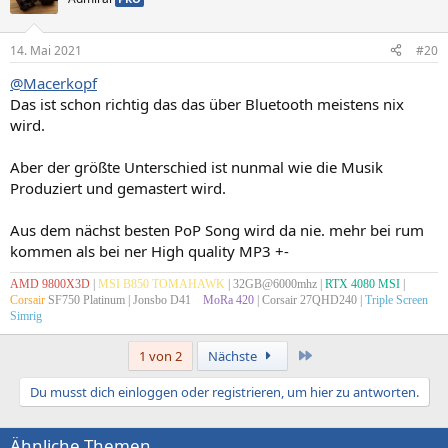
14. Mai 2021
#20
@Macerkopf
Das ist schon richtig das das über Bluetooth meistens nix
wird.
Aber der größte Unterschied ist nunmal wie die Musik
Produziert und gemastert wird.
Aus dem nächst besten PoP Song wird da nie. mehr bei rum
kommen als bei ner High quality MP3 +-
AMD 9800X3D
|
MSI B850 TOMAHAWK
| 32GB@6000mhz |
RTX 4080 MSI
|
Corsair
SF750 Platinum
| Jonsbo D41
x
MoRa 420
| Corsair 27QHD240 |
Triple Screen
Simrig
Letzte
1 von 2
Nächste
Du musst dich einloggen oder registrieren, um hier zu antworten.
Ähnliche Themen