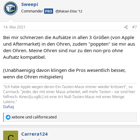
Sweepi
Commander
PRO
🎂Rätsel-Elite ’12
14. Mai 2021
#7
Bei mir schmerzen die Aufsätze in allen 3 Größen (von Apple
und Aftermarket) in den Ohren, zudem "poppten" sie mir aus
den Ohren. Meine Ohren sind nur zu den non-pro ohne
Aufsatz kompatibel.
(Unabhaenigig davon klingen die Pros wesentlich besser,
wenn die Ohren mitspielen)
"Ich habe Apple wegen deren Ein-Tasten-Maus immer wieder kritisiert", so
Carmack. "Jeder, der mit einer Maus arbeitet, will mehr Tasten – sie sind hier
hilfreich. Kinect[u.vglb.] ist eine Art Null-Tasten-Maus mit einer Menge
Latenz."
Dafuq
xebone
und
californicated
R
e
a
Carrera124
k
C
t