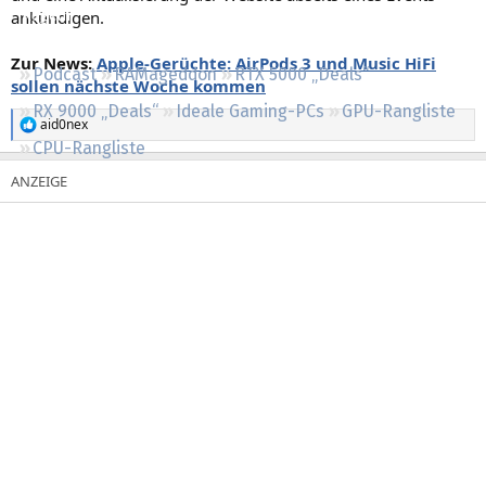
ankündigen.
Regeln
Zur News:
Apple-Gerüchte: AirPods 3 und Music HiFi
Podcast
RAMageddon
RTX 5000 „Deals“
sollen nächste Woche kommen
RX 9000 „Deals“
Ideale Gaming-PCs
GPU-Rangliste
aid0nex
R
CPU-Rangliste
e
a
k
t
i
o
n
e
n
: