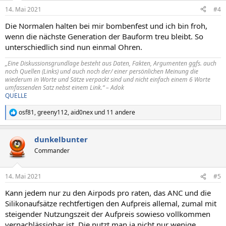
n
14. Mai 2021
#4
e
n
Die Normalen halten bei mir bombenfest und ich bin froh,
:
wenn die nächste Generation der Bauform treu bleibt. So
unterschiedlich sind nun einmal Ohren.
„Eine Diskussionsgrundlage besteht aus Daten, Fakten, Argumenten ggfs. auch
noch Quellen (Links) und auch noch der/ einer persönlichen Meinung die
wiederum in Worte und Sätze verpackt sind und nicht einfach einem 6 Worte
umfassenden Satz nebst einem Link.“ – Adok
QUELLE
osf81
,
greeny112
,
aid0nex
und 11 andere
R
e
a
dunkelbunter
k
t
Commander
i
o
n
14. Mai 2021
#5
e
n
Kann jedem nur zu den Airpods pro raten, das ANC und die
:
Silikonaufsätze rechtfertigen den Aufpreis allemal, zumal mit
steigender Nutzungszeit der Aufpreis sowieso vollkommen
vernachlässigbar ist. Die nutzt man ja nicht nur wenige