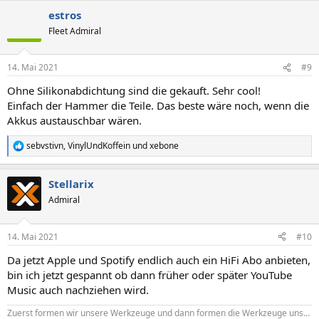
a
estros
k
t
Fleet Admiral
i
o
n
14. Mai 2021
#9
e
n
Ohne Silikonabdichtung sind die gekauft. Sehr cool!
:
Einfach der Hammer die Teile. Das beste wäre noch, wenn die
Akkus austauschbar wären.
sebvstivn
,
VinylUndKoffein
und
xebone
R
e
a
Stellarix
k
t
Admiral
i
o
n
14. Mai 2021
#10
e
n
Da jetzt Apple und Spotify endlich auch ein HiFi Abo anbieten,
:
bin ich jetzt gespannt ob dann früher oder später YouTube
Music auch nachziehen wird.
Zuerst formen wir unsere Werkzeuge und dann formen die Werkzeuge uns…