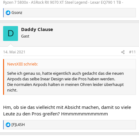
Ryzen 7 5800x - ASRock RX 9070 XT Steel Legend - Lexar EQ790 1 TB -
Gsonz
R
e
a
Daddy Clause
k
D
t
Gast
i
o
n
14. Mai 2021
#11
e
n
NevsXIII schrieb:
:
Sehe ich genau so, hatte eigentlich auch gedacht das die neuen
Airpods das selbe Inear Design wie die Pros haben werden.
Die normalen Airpods halten in meinen Ohren leider überhaupt
nicht.
Hm, ob sie das vielleicht mit Absicht machen, damit so viele
Leute zu den Pros greifen? Hmmmmmmmmmm
[F]L4SH
R
e
a