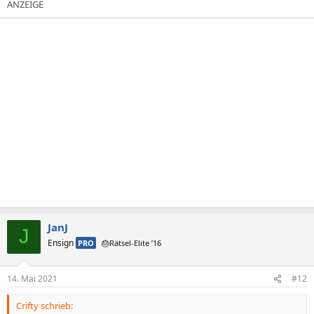
k
t
i
o
n
e
n
:
JanJ
J
Ensign
PRO
🎂Rätsel-Elite ’16
14. Mai 2021
#12
Crifty schrieb: