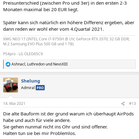
Preisunterschied (zwischen Pro und 3er) in den ersten 2-3
Monaten maximal bei 20 EUR liegt.
Später kann sich natürlich ein höhere Differenz ergeben, aber
dann reden wir wohl eher vom 4.Quartal 2021.
XMG NEO 17 (INTEL Core i7-9750H @ UV; GeForce RTX 2070; 32 GB DDR;
M.2 Samsung EVO Plus 500 GB und 1 TB)
PS4pro - LG OLED65C9
Ashnacl
,
Luthredon
und
NevsXIII
R
e
a
Shelung
k
t
Admiral
PRO
i
o
n
14. Mai 2021
#13
e
n
Die alte Bauform ist der grund warum ich überhaupt AirPods
:
habe und auch für viele andere.
Sie gehen nunmal nicht ins Ohr und sind offener.
Halten tun sie bei mir Problemlos.