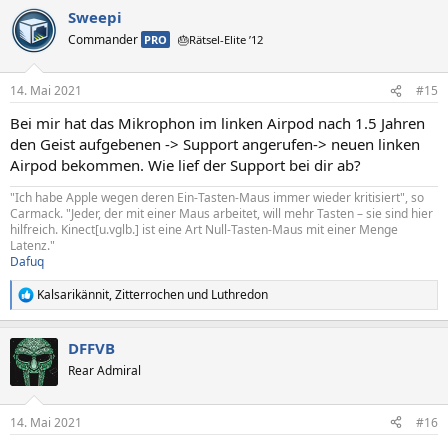
Sweepi
Commander
PRO
🎂Rätsel-Elite ’12
14. Mai 2021
#15
Bei mir hat das Mikrophon im linken Airpod nach 1.5 Jahren
den Geist aufgebenen -> Support angerufen-> neuen linken
Airpod bekommen. Wie lief der Support bei dir ab?
"Ich habe Apple wegen deren Ein-Tasten-Maus immer wieder kritisiert", so
Carmack. "Jeder, der mit einer Maus arbeitet, will mehr Tasten – sie sind hier
hilfreich. Kinect[u.vglb.] ist eine Art Null-Tasten-Maus mit einer Menge
Latenz."
Dafuq
Kalsarikännit
,
Zitterrochen
und
Luthredon
R
e
a
DFFVB
k
t
Rear Admiral
i
o
n
14. Mai 2021
#16
e
n