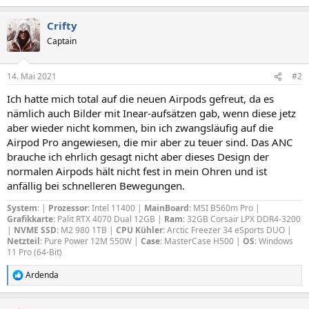
Crifty
Captain
14. Mai 2021
#2
Ich hatte mich total auf die neuen Airpods gefreut, da es
nämlich auch Bilder mit Inear-aufsätzen gab, wenn diese jetz
aber wieder nicht kommen, bin ich zwangsläufig auf die
Airpod Pro angewiesen, die mir aber zu teuer sind. Das ANC
brauche ich ehrlich gesagt nicht aber dieses Design der
normalen Airpods hält nicht fest in mein Ohren und ist
anfällig bei schnelleren Bewegungen.
System
: |
Prozessor
: Intel 11400 |
MainBoard
: MSI B560m Pro |
Grafikkarte
: Palit RTX 4070 Dual 12GB |
Ram
: 32GB Corsair LPX DDR4-3200
|
NVME SSD
: M2 980 1TB |
CPU Kühler
: Arctic Freezer 34 eSports DUO |
Netzteil
: Pure Power 12M 550W |
Case
: MasterCase H500 |
OS
: Windows
11 Pro (64-Bit)
Ardenda
R
e
a