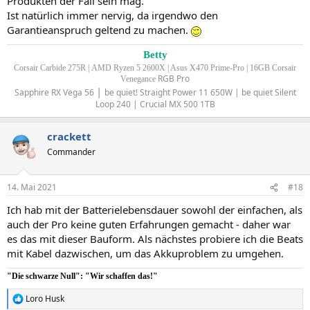
Produkten der Fall sein mag.
Ist natürlich immer nervig, da irgendwo den
Garantieanspruch geltend zu machen.
Betty
Corsair Carbide 275R |
AMD Ryzen 5 2600X | Asus X470 Prime-Pro | 16GB Corsair
RGB Pro
Venegance
|
Sapphire RX Vega 56
be quiet! Straight Power 11 650W | be quiet Silent
Loop 240 | Crucial MX 500 1TB
crackett
Commander
14. Mai 2021
#18
Ich hab mit der Batterielebensdauer sowohl der einfachen, als
auch der Pro keine guten Erfahrungen gemacht - daher war
es das mit dieser Bauform. Als nächstes probiere ich die Beats
mit Kabel dazwischen, um das Akkuproblem zu umgehen.
"Die schwarze Null": "Wir schaffen das!"
Loro Husk
R