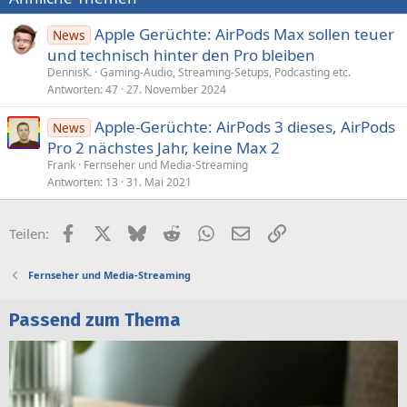
Apple Gerüchte: AirPods Max sollen teuer
News
und technisch hinter den Pro bleiben
DennisK.
Gaming-Audio, Streaming-Setups, Podcasting etc.
Antworten
47
27. November 2024
Apple-Gerüchte: AirPods 3 dieses, AirPods
News
Pro 2 nächstes Jahr, keine Max 2
Frank
Fernseher und Media-Streaming
Antworten
13
31. Mai 2021
Facebook
X (Twitter)
Bluesky
Reddit
WhatsApp
E-Mail
Link
Teilen:
Fernseher und Media-Streaming
Passend zum Thema