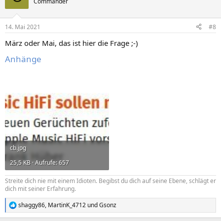
Commander
i
o
n
14. Mai 2021
#8
e
n
März oder Mai, das ist hier die Frage ;-)
:
Anhänge
cb.jpg
25,5 KB · Aufrufe: 657
Streite dich nie mit einem Idioten. Begibst du dich auf seine Ebene, schlägt er
dich mit seiner Erfahrung.
shaggy86
,
MartinK_4712
und
Gsonz
R
e