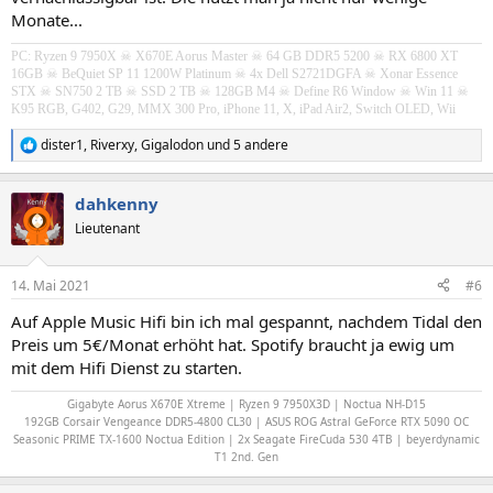
Monate...
PC: Ryzen 9 7950X ☠ X670E Aorus Master ☠ 64 GB DDR5 5200 ☠ RX 6800 XT
16GB
☠ BeQuiet SP 11 1200W Platinum
☠ 4x Dell S2721DGFA
☠
Xonar Essence
STX
☠ SN750 2 TB ☠ SSD 2 TB ☠ 128GB M4 ☠ Define R6 Window ☠ Win 11 ☠
K95 RGB, G402, G29, MMX 300 Pro, iPhone 11, X, iPad Air2, Switch OLED, Wii
dister1
,
Riverxy
,
Gigalodon
und 5 andere
R
e
a
dahkenny
k
t
Lieutenant
i
o
n
14. Mai 2021
#6
e
n
Auf Apple Music Hifi bin ich mal gespannt, nachdem Tidal den
:
Preis um 5€/Monat erhöht hat. Spotify braucht ja ewig um
mit dem Hifi Dienst zu starten.
Gigabyte Aorus X670E Xtreme | Ryzen 9 7950X3D | Noctua NH-D15
192GB Corsair Vengeance DDR5-4800 CL30 | ASUS ROG Astral GeForce RTX 5090 OC
Seasonic PRIME TX-1600 Noctua Edition | 2x Seagate FireCuda 530 4TB | beyerdynamic
T1 2nd. Gen