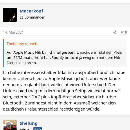
e
a
Macerkopf
k
t
Lt. Commander
i
o
n
14. Mai 2021
#19
e
n
TheKenny schrieb:
:
Auf Apple Music Hifi bin ich mal gespannt, nachdem Tidal den Preis
um 5€/Monat erhöht hat. Spotify braucht ja ewig um mit dem Hifi
Dienst zu starten.
Ich habe interessenshalber tidal hifi ausprobiert und ich habe
keinen Unterschied zu Apple Music gehört, aber wer lange
genug dran glaubt hört vielleicht einen Unterschied. Der
Unterschied mag mit dem richtigen Setup vielleicht hörbar
sein, externer DAC plus Kopfhörer, aber sicher nicht über
Bluetooth. Zumindest nicht in dem Ausmaß welcher den
deutlichen Preisunterschied rechtfertigen würde.
Shelung
Admiral
PRO