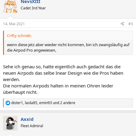
NevsXIII
k
t
Cadet 3rd Year
i
o
n
14. Mai 2021
#3
e
n
Crifty schrieb:
:
wenn diese jetz aber wieder nicht kommen, bin ich zwangsläufig auf
die Airpod Pro angewiesen,
Sehe ich genau so, hatte eigentlich auch gedacht das die
neuen Airpods das selbe Inear Design wie die Pros haben
werden.
Die normalen Airpods halten in meinen Ohren leider
überhaupt nicht.
dister1
,
laola85
,
emin93
und 2 andere
R
e
a
Axxid
k
t
Fleet Admiral
i
o