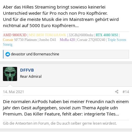
Aber das HiRes Streaming bringt sowieso keinerlei
Unterschied weder für Pro noch non Pro Kopfhörer.
Und für die meiste Musik die im Mainstream gehört wird
nichtmal auf 5000 Euro Kopfhörern...
AMD 9800X3D
|
MSI B850 TOMAHAWK
| 32GB@6000mhz |
RTX 4080 MSI
|
Corsair
SF750 Platinum
| Jonsbo D41
x
MoRa 420
| Corsair 27QHD240 |
Triple Screen
Simrig
devastor
und
Bornemaschine
R
e
a
DFFVB
k
t
Rear Admiral
i
o
n
14. Mai 2021
#14
e
n
Die normalen AirPods haben bei meiner Freundin nach einem
:
Jahr den Gesit aufgegeben, soviel zum Thema Apple udn
Premium. Das Killer Feature, fehlt aber: integrierte Tiles...
Gib die Antworten im Forum, die Du auch selber gerne lesen würdest.