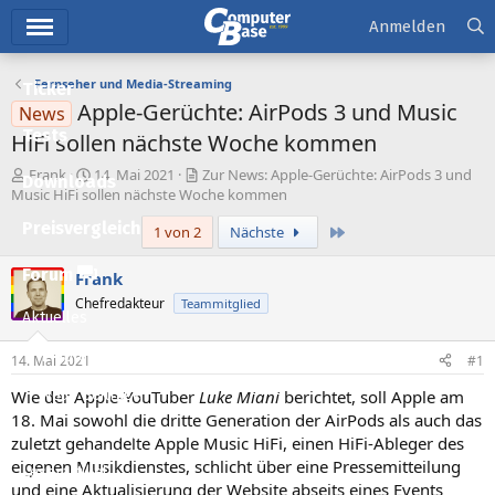
Hauptmenü
Anmelden
Fernseher und Media-Streaming
Ticker
Apple-Gerüchte: AirPods 3 und Music
News
Tests
HiFi sollen nächste Woche kommen
E
E
Frank
14. Mai 2021
Zur News: Apple-Gerüchte: AirPods 3 und
Downloads
r
r
Music HiFi sollen nächste Woche kommen
s
s
Preisvergleich
Letzte
1 von 2
Nächste
t
t
e
e
l
l
Forum
Frank
l
l
Chefredakteur
Teammitglied
e
t
Aktuelles
r
a
m
Empfohlene Inhalte
14. Mai 2021
#1
Wie der Apple-YouTuber
Luke Miani
berichtet, soll Apple am
Neue Beiträge
18. Mai sowohl die dritte Generation der AirPods als auch das
Neueste Aktivitäten
zuletzt gehandelte Apple Music HiFi, einen HiFi-Ableger des
eigenen Musikdienstes, schlicht über eine Pressemitteilung
Leserartikel
und eine Aktualisierung der Website abseits eines Events