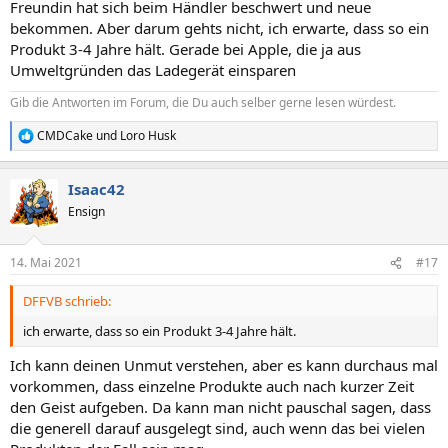
Freundin hat sich beim Händler beschwert und neue
:
bekommen. Aber darum gehts nicht, ich erwarte, dass so ein
Produkt 3-4 Jahre hält. Gerade bei Apple, die ja aus
Umweltgründen das Ladegerät einsparen
Gib die Antworten im Forum, die Du auch selber gerne lesen würdest.
CMDCake
und
Loro Husk
R
e
a
Isaac42
k
t
Ensign
i
o
n
14. Mai 2021
#17
e
n
DFFVB schrieb:
:
ich erwarte, dass so ein Produkt 3-4 Jahre hält.
Ich kann deinen Unmut verstehen, aber es kann durchaus mal
vorkommen, dass einzelne Produkte auch nach kurzer Zeit
den Geist aufgeben. Da kann man nicht pauschal sagen, dass
die generell darauf ausgelegt sind, auch wenn das bei vielen