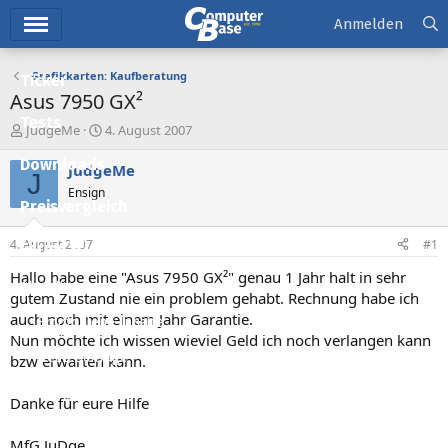
Hauptmenü
Anmelden
Grafikkarten: Kaufberatung
Ticker
Asus 7950 GX²
Tests
E
E
JudgeMe
4. August 2007
r
r
Downloads
s
s
JudgeMe
J
t
t
Ensign
e
e
Preisvergleich
l
l
l
l
4. August 2007
#1
Forum
e
t
r
a
Hallo habe eine "Asus 7950 GX²" genau 1 Jahr halt in sehr
Aktuelles
m
gutem Zustand nie ein problem gehabt. Rechnung habe ich
auch noch mit einem Jahr Garantie.
Empfohlene Inhalte
Nun möchte ich wissen wieviel Geld ich noch verlangen kann
Neue Beiträge
bzw erwarten kann.
Neueste Aktivitäten
Danke für eure Hilfe
Leserartikel
MfG JuDge