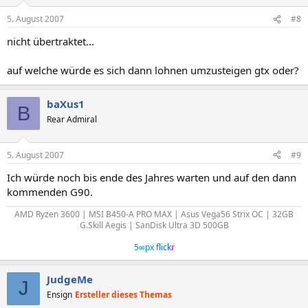
5. August 2007
#8
nicht übertraktet...
auf welche würde es sich dann lohnen umzusteigen gtx oder?
baXus1
B
Rear Admiral
5. August 2007
#9
Ich würde noch bis ende des Jahres warten und auf den dann
kommenden G90.
AMD Ryzen 3600 | MSI B450-A PRO MAX | Asus Vega56 Strix OC | 32GB
G.Skill Aegis | SanDisk Ultra 3D 500GB
5∞px
flick
r
JudgeMe
J
Ensign
Ersteller dieses Themas