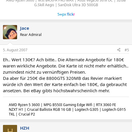
AMD Ryzen 3600 | MSI B450-A PRO MAX | Asus Vega56 Strix OC | 32GB
G.Skill Aegis | SanDisk Ultra 3D 500GB
5∞px
flick
r
Jace
Rear Admiral
5. August 2007
#5
Eh.. Wert 130€? Ach bitte.. Die Alternate Angebote für 180€
waren wirkliche Angebote. Die Karte ist nicht mehr erhältlich..
zumindest nicht zu vernünftigen Preisen.
Da aber für 250€ die 8800GTS 320MB das Revier markiert
würde ich den Wert der Karte einfach bei 180€, da gebraucht
ansetzen. Bei eBay gibts höchstwahrscheinlich mehr.
AMD Ryzen 5 3600 | MPG B550I Gaming Edge Wifi | RTX 3060 FE
NZXT H1 | Crucial Ballistix RGB 16 GB | Logitech G305 | Logitech G915
TKL | Crucial P2
HZH
H