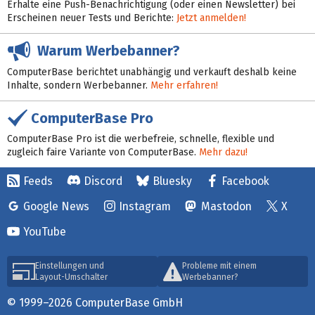
Erhalte eine Push-Benachrichtigung (oder einen Newsletter) bei
Erscheinen neuer Tests und Berichte:
Jetzt anmelden!
Warum Werbebanner?
ComputerBase berichtet unabhängig und verkauft deshalb keine
Inhalte, sondern Werbebanner.
Mehr erfahren!
ComputerBase Pro
ComputerBase Pro ist die werbefreie, schnelle, flexible und
zugleich faire Variante von ComputerBase.
Mehr dazu!
Feeds
Discord
Bluesky
Facebook
Google News
Instagram
Mastodon
X
YouTube
Einstellungen und
Probleme mit einem
Layout-Umschalter
Werbebanner?
© 1999–2026 ComputerBase GmbH