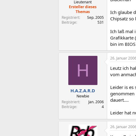
Lieutenant
Ersteller dieses
Themas
Ich glaube d
Registriert
Sep. 2005
Chipsatz so
Beiträge
531
Ich laß mal
Grafikkarte 
bin im BIOS
26. Januar 200
H
Leutz ich h
vom anmache
Leider is es
H.A.Z.A.R.D
genommen ha
Newbie
dauert....
Registriert
Jan. 2006
Beiträge
4
Leider hat 
26. Januar 200