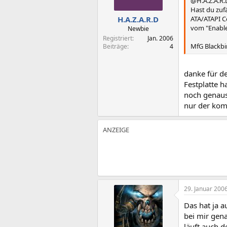
@H.A.Z.A.R.
Hast du zuf
ATA/ATAPI C
H.A.Z.A.R.D
vom "Enable
Newbie
Registriert
Jan. 2006
MfG Blackbi
Beiträge
4
danke für de
Festplatte 
noch genaus
nur der kom
29. Januar 200
Das hat ja a
bei mir gen
läuft auch d