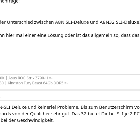
henfrage:
 der Unterschied zwischen A8N SLI-Deluxe und A8N32 SLI-Delux
nn hier mal einer eine Lösung oder ist das allgemein so, dass d
00K | Asus ROG Strix Z790-H =-
80 | Kingston Fury Beast 64Gb DDR5 =-
6
-SLI Deluxe und keinerlei Probleme. Bis zum Benutzerschirm vo
ards von der Quali her sehr gut. Das 32 bietet Dir bei SLI je 2 P
 bei der Geschwindigkeit.