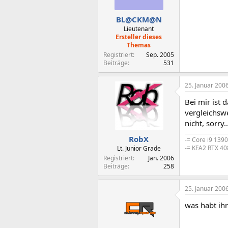
BL@CKM@N
Lieutenant
Ersteller dieses
Themas
Registriert
Sep. 2005
Beiträge
531
25. Januar 200
Bei mir ist 
vergleichswe
nicht, sorry.
RobX
-= Core i9 139
-= KFA2 RTX 40
Lt. Junior Grade
Registriert
Jan. 2006
Beiträge
258
25. Januar 200
was habt ihr