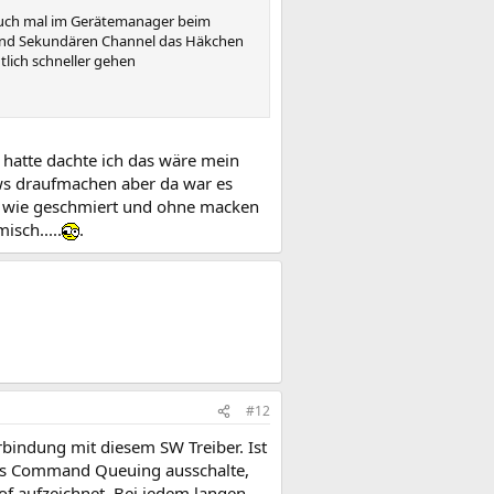
ersuch mal im Gerätemanager beim
en und Sekundären Channel das Häkchen
ich schneller gehen
l hatte dachte ich das wäre mein
ws draufmachen aber da war es
es wie geschmiert und ohne macken
sch.....
.
#12
rbindung mit diesem SW Treiber. Ist
ses Command Queuing ausschalte,
of aufzeichnet. Bei jedem langen