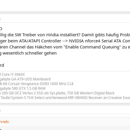
6
.D
llig die SW Treiber von nVidia installiert? Damit gibts häufig Pr
er beim ATA/ATAPI Controller --> NVIDIA nforce4 Serial ATA Contr
ären Channel das Häkchen vom "Enable Command Queuing" zu e
g wesentlich schneller gehen
rd
l Core i7-3960X
gabyte GA-X79-UD5 Mainboard
B-Kit Corsair Vengeance DDR3 1600 MHz CL8
gabyte 580 GTX 1,5 GB RAM
 200 GB OCZ Vertex 2 SSD als Sys.platte, 750 GB Western Digital Black
Teufel System 5 THX Select und Kenwood KRF-V8090D Receiver an Creative Soun
6
hrieb: