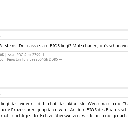
6
. Meinst Du, dass es am BIOS liegt? Mal schauen, ob's schon ein
00K | Asus ROG Strix Z790-H =-
80 | Kingston Fury Beast 64Gb DDR5 =-
6
iegt das leider nicht. Ich hab das aktuellste. Wenn man in die C
 neue Prozessoren geupdated wird. An dem BIOS des Boards selbg
 mal in richtiges deutsch zu überswetzen, wirde noch nie gedacht.