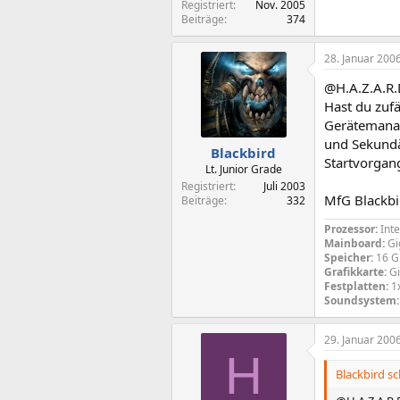
Registriert
Nov. 2005
Beiträge
374
28. Januar 200
@H.A.Z.A.R
Hast du zufä
Gerätemanag
und Sekund
Blackbird
Startvorgan
Lt. Junior Grade
Registriert
Juli 2003
MfG Blackbi
Beiträge
332
Prozessor:
Inte
Mainboard:
Gi
Speicher:
16 G
Grafikkarte:
Gi
Festplatten:
1x
Soundsystem:
29. Januar 200
H
Blackbird sc