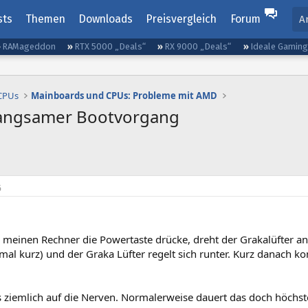
sts
Themen
Downloads
Preisvergleich
Forum
A
RAMageddon
RTX 5000 „Deals“
RX 9000 „Deals“
Ideale Gamin
 CPUs
Mainboards und CPUs: Probleme mit AMD
langsamer Bootvorgang
6
meinen Rechner die Powertaste drücke, dreht der Grakalüfter an. 
nmal kurz) und der Graka Lüfter regelt sich runter. Kurz danach
s ziemlich auf die Nerven. Normalerweise dauert das doch höchst