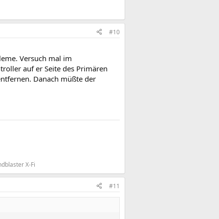
#10
obleme. Versuch mal im
oller auf er Seite des Primären
ntfernen. Danach müßte der
dblaster X-Fi
#11