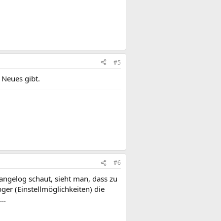
#5
 Neues gibt.
#6
hangelog schaut, sieht man, dass zu
er (Einstellmöglichkeiten) die
..