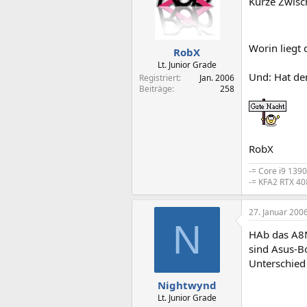
Kurze Zwisc
Worin liegt
RobX
Lt. Junior Grade
Und: Hat de
Registriert
Jan. 2006
Beiträge
258
RobX
-= Core i9 139
-= KFA2 RTX 40
27. Januar 200
N
HAb das A8N
sind Asus-Bo
Unterschied
Nightwynd
Lt. Junior Grade