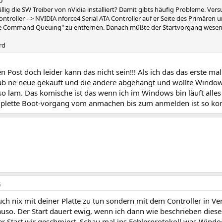
D
ällig die SW Treiber von nVidia installiert? Damit gibts häufig Probleme. V
ontroller --> NVIDIA nforce4 Serial ATA Controller auf er Seite des Primär
 Command Queuing" zu entfernen. Danach müßte der Startvorgang wesentl
rd
n Post doch leider kann das nicht sein!!! Als ich das das erste ma
hab ne neue gekauft und die andere abgehängt und wollte Windo
o lam. Das komische ist das wenn ich im Windows bin läuft all
plette Boot-vorgang vom anmachen bis zum anmelden ist so komi
6
uch nix mit deiner Platte zu tun sondern mit dem Controller in Ve
auso. Der Start dauert ewig, wenn ich dann wie beschrieben die
er Start wir geschmiert. Schau mal ins Fehlerprotokoll was Windo