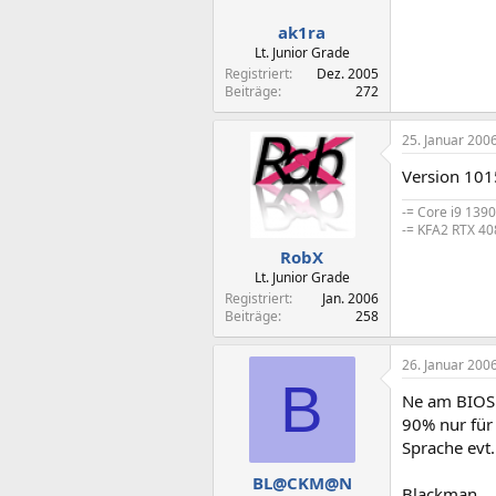
ak1ra
Lt. Junior Grade
Registriert
Dez. 2005
Beiträge
272
25. Januar 200
Version 1015
-= Core i9 139
-= KFA2 RTX 40
RobX
Lt. Junior Grade
Registriert
Jan. 2006
Beiträge
258
26. Januar 200
B
Ne am BIOS l
90% nur für
Sprache evt.
BL@CKM@N
Blackman