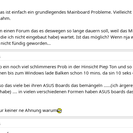
as ist einfach ein grundlegendes Mainboard Probleme. Vielleicht i
 lahm.
 in einen Forum das es deswegen so lange dauern soll, weil das 
(die ich nicht eingebaut habe) wartet. Ist das möglich? Wenn nja wi
 nicht fündig geworden...
6
ab ein noch viel schlimmeres Prob in der Hinsicht Piep Ton und 
n bis zum Windows lade Balken schon 10 mins. da sin 10 seks d
 so das viele bei ihren ASUS Boards das bemängeln ......(ich ärger
be) .... in vielen verschiedenen Formen haben ASUS boards da
nur keiner ne Ahnung warum
6