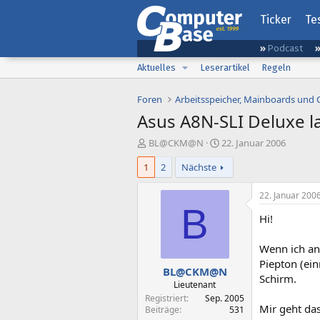
Ticker
Te
Podcast
Aktuelles
Leserartikel
Regeln
Foren
Arbeitsspeicher, Mainboards und
Asus A8N-SLI Deluxe 
E
E
BL@CKM@N
22. Januar 2006
r
r
1
2
Nächste
s
s
t
t
e
e
22. Januar 200
l
l
B
Hi!
l
l
e
t
r
a
Wenn ich an 
m
Piepton (ei
BL@CKM@N
Schirm.
Lieutenant
Registriert
Sep. 2005
Mir geht da
Beiträge
531