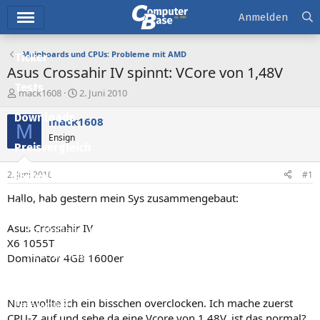
Hauptmenü
Anmelden
Mainboards und CPUs: Probleme mit AMD
Ticker
Asus Crossahir IV spinnt: VCore von 1,48V
Tests
E
E
mack1608
2. Juni 2010
r
r
Downloads
s
s
mack1608
M
t
t
Ensign
e
e
Preisvergleich
l
l
l
l
2. Juni 2010
#1
Forum
e
t
r
a
Hallo, hab gestern mein Sys zusammengebaut:
Aktuelles
m
Asus Crossahir IV
Empfohlene Inhalte
X6 1055T
Neue Beiträge
Dominator 4GB 1600er
Neueste Aktivitäten
Nun wollte ich ein bisschen overclocken. Ich mache zuerst
Leserartikel
CPU-Z auf und sehe da eine Vcore von 1,48V, ist das normal?