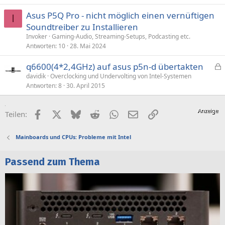
Asus P5Q Pro - nicht möglich einen vernüftigen
I
Soundtreiber zu Installieren
Invoker
Gaming-Audio, Streaming-Setups, Podcasting etc.
Antworten
10
28. Mai 2024
q6600(4*2,4GHz) auf asus p5n-d übertakten
e
davidik
Overclocking und Undervolting von Intel-Systemen
Antworten
8
30. April 2015
s
p
e
Facebook
X (Twitter)
Bluesky
Reddit
WhatsApp
E-Mail
Link
Teilen:
r
r
Mainboards und CPUs: Probleme mit Intel
t
Passend zum Thema