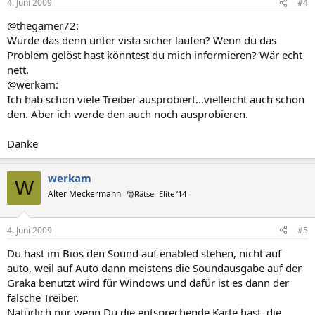
4. Juni 2009
#4
@thegamer72:
Würde das denn unter vista sicher laufen? Wenn du das
Problem gelöst hast könntest du mich informieren? Wär echt
nett.
@werkam:
Ich hab schon viele Treiber ausprobiert...vielleicht auch schon
den. Aber ich werde den auch noch ausprobieren.
Danke
werkam
W
Alter Meckermann
🎅Rätsel-Elite ’14
4. Juni 2009
#5
Du hast im Bios den Sound auf enabled stehen, nicht auf
auto, weil auf Auto dann meistens die Soundausgabe auf der
Graka benutzt wird für Windows und dafür ist es dann der
falsche Treiber.
Natürlich nur wenn Du die entsprechende Karte hast, die