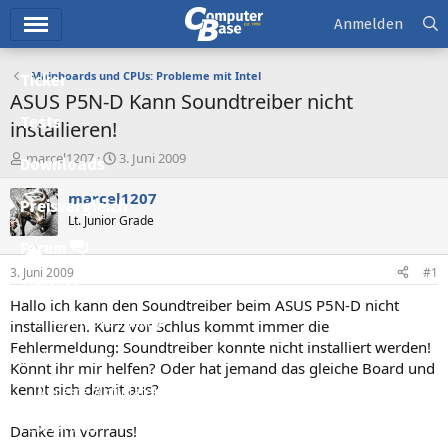
Hauptmenü
Anmelden
Mainboards und CPUs: Probleme mit Intel
Ticker
ASUS P5N-D Kann Soundtreiber nicht
Tests
installieren!
E
E
marcel1207
3. Juni 2009
Downloads
r
r
s
s
marcel1207
Preisvergleich
t
t
Lt. Junior Grade
e
e
l
l
Forum
l
l
3. Juni 2009
#1
e
t
Aktuelles
r
a
Hallo ich kann den Soundtreiber beim ASUS P5N-D nicht
m
Empfohlene Inhalte
installieren. Kurz vor Schlus kommt immer die
Fehlermeldung: Soundtreiber konnte nicht installiert werden!
Neue Beiträge
Könnt ihr mir helfen? Oder hat jemand das gleiche Board und
kennt sich damit aus?
Neueste Aktivitäten
Leserartikel
Danke im vorraus!