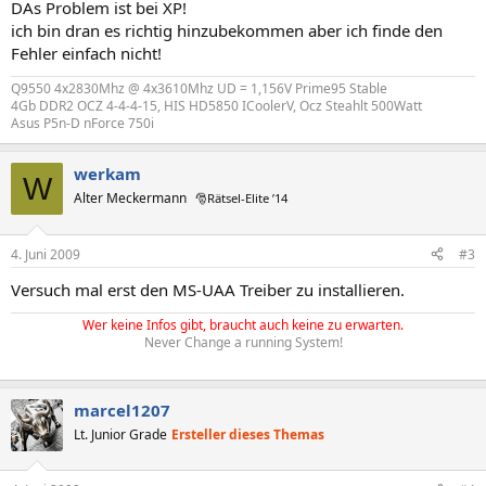
DAs Problem ist bei XP!
ich bin dran es richtig hinzubekommen aber ich finde den
Fehler einfach nicht!
Q9550 4x2830Mhz @ 4x3610Mhz UD = 1,156V Prime95 Stable
4Gb DDR2 OCZ 4-4-4-15, HIS HD5850 ICoolerV, Ocz Steahlt 500Watt
Asus P5n-D nForce 750i
werkam
W
Alter Meckermann
🎅Rätsel-Elite ’14
4. Juni 2009
#3
Versuch mal erst den MS-UAA Treiber zu installieren.
Wer keine Infos gibt, braucht auch keine zu erwarten.
Never Change a running System!
marcel1207
Lt. Junior Grade
Ersteller dieses Themas