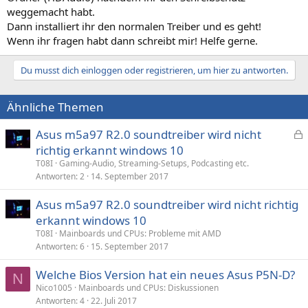
weggemacht habt.
Dann installiert ihr den normalen Treiber und es geht!
Wenn ihr fragen habt dann schreibt mir! Helfe gerne.
Du musst dich einloggen oder registrieren, um hier zu antworten.
Ähnliche Themen
Asus m5a97 R2.0 soundtreiber wird nicht
e
richtig erkannt windows 10
s
T08I
Gaming-Audio, Streaming-Setups, Podcasting etc.
p
Antworten
2
14. September 2017
e
Asus m5a97 R2.0 soundtreiber wird nicht richtig
r
erkannt windows 10
r
t
T08I
Mainboards und CPUs: Probleme mit AMD
Antworten
6
15. September 2017
Welche Bios Version hat ein neues Asus P5N-D?
N
Nico1005
Mainboards und CPUs: Diskussionen
Antworten
4
22. Juli 2017