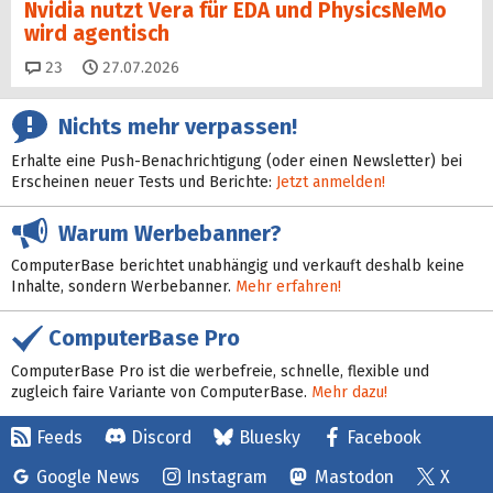
Nvidia nutzt Vera für EDA und PhysicsNeMo
wird agentisch
Kommentare
23
27.07.2026
Nichts mehr verpassen!
Erhalte eine Push-Benachrichtigung (oder einen Newsletter) bei
Erscheinen neuer Tests und Berichte:
Jetzt anmelden!
Warum Werbebanner?
ComputerBase berichtet unabhängig und verkauft deshalb keine
Inhalte, sondern Werbebanner.
Mehr erfahren!
ComputerBase Pro
ComputerBase Pro ist die werbefreie, schnelle, flexible und
zugleich faire Variante von ComputerBase.
Mehr dazu!
Feeds
Discord
Bluesky
Facebook
Google News
Instagram
Mastodon
X