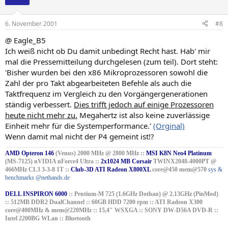
6. November 2001
#8
@ Eagle_B5
Ich weiß nicht ob Du damit unbedingt Recht hast. Hab' mir
mal die Pressemitteilung durchgelesen (zum teil). Dort steht:
'Bisher wurden bei den x86 Mikroprozessoren sowohl die
Zahl der pro Takt abgearbeiteten Befehle als auch die
Taktfrequenz im Vergleich zu den Vorgängergenerationen
ständig verbessert.
Dies trifft jedoch auf einige Prozessoren
heute nicht mehr zu.
Megahertz ist also keine zuverlässige
Einheit mehr für die Systemperformance.'
(Orginal)
Wenn damit mal nicht der P4 gemeint ist!?
AMD Opteron 146
(Venus) 2000 MHz @ 2800 MHz ::
MSI K8N Neo4 Platinum
(MS-7125) nVIDIA nForce4 Ultra ::
2x1024 MB Corsair
TWINX2048-4000PT @
466MHz CL3 3-3-8 1T ::
Club-3D ATI Radeon X800XL
core@450 mem@570
sys &
benchmarks @nethands.de
DELL INSPIRON 6000
:: Pentium-M 725 (1.6GHz Dothan) @ 2.13GHz (PinMod)
:: 512MB DDR2 DualChannel :: 60GB HDD 7200 rpm :: ATI Radeon X300
core@400MHz & mem@220MHz :: 15,4" WSXGA :: SONY DW-D56A DVD-R ::
Intel 2200BG WLan :: Bluetooth