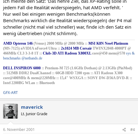
Ich meinte den Satz: 'Das hehre Ziel, das XP-Rating solle in
jedem Fall die Realität widerspiegeln, hat AMD verfehlt. '
Nur weil bei einigen wenigen Benchmarks(können
Benchmarks wirklich die Realität wiederspiegeln) der P4 mal
schneller (nicht mal viel schneller) war, finde ich den Satz ein
wenig übertrieben (nicht schlimm).
AMD Opteron 146
(Venus) 2000 MHz @ 2800 MHz ::
MSI K8N Neo4 Platinum
(MS-7125) nVIDIA nForce4 Ultra ::
2x1024 MB Corsair
TWINX2048-4000PT @
466MHz CL3 3-3-8 1T ::
Club-3D ATI Radeon X800XL
core@450 mem@570
sys &
benchmarks @nethands.de
DELL INSPIRON 6000
:: Pentium-M 725 (1.6GHz Dothan) @ 2.13GHz (PinMod)
:: 512MB DDR2 DualChannel :: 60GB HDD 7200 rpm :: ATI Radeon X300
core@400MHz & mem@220MHz :: 15,4" WSXGA :: SONY DW-D56A DVD-R ::
Intel 2200BG WLan :: Bluetooth
GFX-ART
maverick
Lt. Junior Grade
6. November 2001
#4