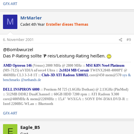
GFX-ART
MrMarler
M
Cadet 4th Year
Ersteller dieses Themas
6. November 2001
#9
@Bombwurzel
Das P-Rating sollte '
P
reis/Leistung-Rating heißen.
AMD Opteron 146
(Venus) 2000 MHz @ 2800 MHz ::
MSI K8N Neo4 Platinum
(MS-7125) nVIDIA nForce4 Ultra ::
2x1024 MB Corsair
TWINX2048-4000PT @
466MHz CL3 3-3-8 1T ::
Club-3D ATI Radeon X800XL
core@450 mem@570
sys &
benchmarks @nethands.de
DELL INSPIRON 6000
:: Pentium-M 725 (1.6GHz Dothan) @ 2.13GHz (PinMod)
:: 512MB DDR2 DualChannel :: 60GB HDD 7200 rpm :: ATI Radeon X300
core@400MHz & mem@220MHz :: 15,4" WSXGA :: SONY DW-D56A DVD-R ::
Intel 2200BG WLan :: Bluetooth
GFX-ART
Eagle_B5
E
Gast