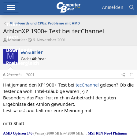
Hauptmenü
Anmelden
Mainboards und CPUs: Probleme mit AMD
Ticker
AthlonXP 1900+ Test bei tecChannel
Tests
E
E
MrMarler
6. November 2001
r
r
Downloads
s
s
MrMarler
M
t
t
Cadet 4th Year
e
e
Preisvergleich
l
l
l
l
6. November 2001
#1
Forum
e
t
r
a
Hat jemand den XP1900+ Test bei
tecChannel
gelesen? Ob die
Aktuelles
m
Tester da wohl Intel-Gläubige waren ;-) ?
Besonders das Fazit hat mich in Anbetracht der guten
Empfohlene Inhalte
Ergebnisse des Athlon gewundert.
Neue Beiträge
Lest selbst und teilt mir eure Meinung mit!
Neueste Aktivitäten
mfG Shaft
Leserartikel
AMD Opteron 146
(Venus) 2000 MHz @ 2800 MHz ::
MSI K8N Neo4 Platinum