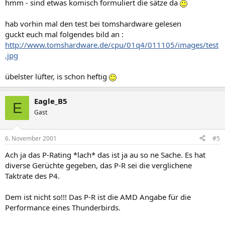
hmm - sind etwas komisch formuliert die sätze da
hab vorhin mal den test bei tomshardware gelesen
guckt euch mal folgendes bild an :
http://www.tomshardware.de/cpu/01q4/011105/images/test
.jpg
übelster lüfter, is schon heftig
Eagle_B5
E
Gast
6. November 2001
#5
Ach ja das P-Rating *lach* das ist ja au so ne Sache. Es hat
diverse Gerüchte gegeben, das P-R sei die verglichene
Taktrate des P4.
Dem ist nicht so!!! Das P-R ist die AMD Angabe für die
Performance eines Thunderbirds.