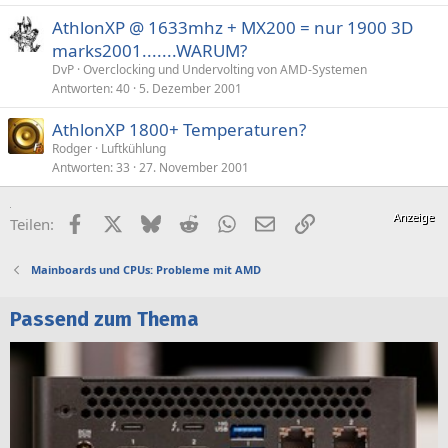
AthlonXP @ 1633mhz + MX200 = nur 1900 3D
marks2001.......WARUM?
DvP
Overclocking und Undervolting von AMD-Systemen
Antworten
40
5. Dezember 2001
AthlonXP 1800+ Temperaturen?
Rodger
Luftkühlung
Antworten
33
27. November 2001
Facebook
X (Twitter)
Bluesky
Reddit
WhatsApp
E-Mail
Link
Teilen:
Mainboards und CPUs: Probleme mit AMD
Passend zum Thema