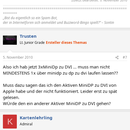
Zuletzt bearbeitet:
5. November 2010
=============================================================
=======
„Bist du eigentlich so ein Spam-Bot,
der in Internetforen sich anmeldet und Buzzword-Bingo spielt?“ – Sontin
Trusten
Lt. Junior Grade
Ersteller dieses Themas
5. November 2010
#7
Also ich hab jetzt 3xMiniDp zu DVI ... muss man nicht
MINDESTENS 1x über minidp zu dp zu dvi laufen lassen??
Muss dazu sagen das ich den Aktiven MiniDP zu DVI von
Apple habe und der nicht funktioniert. Leider erst zu spät
gelesen.
WÜrde den ein anderer Aktiver MiniDP zu DVI gehen?
Kartenlehrling
K
Admiral