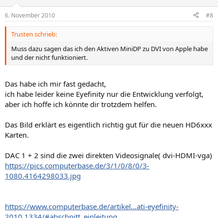
6. November 2010
#8
Trusten schrieb:
Muss dazu sagen das ich den Aktiven MiniDP zu DVI von Apple habe
und der nicht funktioniert.
Das habe ich mir fast gedacht,
ich habe leider keine Eyefinity nur die Entwicklung verfolgt,
aber ich hoffe ich könnte dir trotzdem helfen.
Das Bild erklärt es eigentlich richtig gut für die neuen HD6xxx
Karten.
DAC 1 + 2 sind die zwei direkten Videosignale( dvi-HDMI-vga)
https://pics.computerbase.de/3/1/0/8/0/3-
1080.4164298033.jpg
https://www.computerbase.de/artikel...ati-eyefinity-
2010.1334/#abschnitt_einleitung