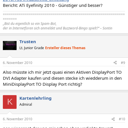
Bericht: ATi Eyefinity 2010 - Günstiger und besser?
=============================================================
=======
„Bist du eigentlich so ein Spam-Bot,
der in Internetforen sich anmeldet und Buzzword-Bingo spielt?“ – Sontin
Trusten
Lt. Junior Grade
Ersteller dieses Themas
6. November 2010
#9
Also müsste ich mir jetzt quasi einen Aktiven DisplayPort TO
DVI Adapter kaufen und diesen stecke ich wiedderum in den
MiniDisplayPort TO Display Port richtig?
Kartenlehrling
K
Admiral
6. November 2010
#10