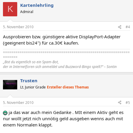
Kartenlehrling
K
Admiral
5. November 2010
#4
Ausprobieren bzw. günstigere aktive DisplayPort-Adapter
(geeignent bis24") für ca.30€ kaufen.
=============================================================
=======
„Bist du eigentlich so ein Spam-Bot,
der in Internetforen sich anmeldet und Buzzword-Bingo spielt?“ – Sontin
Trusten
Lt. Junior Grade
Ersteller dieses Themas
5. November 2010
#5
ja das war auch mein Gedanke . MIt einem Aktiv geht es
nur wollt jetzt nich unnötig geld ausgeben wenns auch mit
einem Normalen klappt.