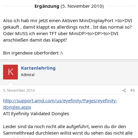
Ergänzung
(
5. November 2010
)
Also ich hab mir jetzt einen Aktiven MiniDisplayPort >to>DVI
gekauft . damit klappt es allerdings nicht . Ist das normal so?
Oder MUSS ich einen TFT über MiniDP>to>DP>to>DVI
anschließen damit das klappt?
Bin irgendwie überfordert :\
Kartenlehrling
K
Admiral
5. November 2010
#6
http://support.amd.com/us/eyefinity/Pages/eyefinity-
dongles.aspx
ATI Eyefinity Validated Dongles
Leider sind da noch nicht alle aufgeführt, wenn du dir den
Sammelthread durchlesen willst wirst du sehen das nicht alle