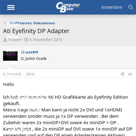
Hauptmenü
Anmelden
Grafikkarten: Diskussionen
Ticker
Ati Eyefinity DP Adapter
Tests
E
E
Trusten
5. November 2010
r
r
Downloads
s
s
Trusten
t
t
Lt. Junior Grade
e
e
Preisvergleich
l
l
l
l
5. November 2010
#1
Forum
e
t
r
a
Hallo
Aktuelles
m
Ich hab mir nun eine Ati HD Grafikkarte als Eyefinity Edition
Empfohlene Inhalte
gekauft.
Neue Beiträge
Meine frage nun : Man kann ja nicht 2x DVI und 1xHDMI
verwenden sonder muss ja 1x DP verwenden . Bei dem
Neueste Aktivitäten
Zubehör waren 2x miniDP>DVI sowie 4x miniDP > DP .
Kann ich jetzt , die 2x miniDP auf DVI sowie 1x miniDP auf DP
Leserartikel
verwenden und auf den DP einen Adapter(keinen Aktiven)