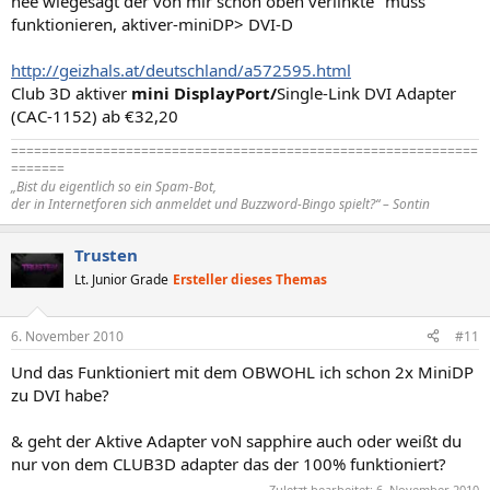
nee wiegesagt der von mir schon oben verlinkte "muss"
funktionieren, aktiver-miniDP> DVI-D
http://geizhals.at/deutschland/a572595.html
Club 3D aktiver
mini DisplayPort/
Single-Link DVI Adapter
(CAC-1152) ab €32,20
=============================================================
=======
„Bist du eigentlich so ein Spam-Bot,
der in Internetforen sich anmeldet und Buzzword-Bingo spielt?“ – Sontin
Trusten
Lt. Junior Grade
Ersteller dieses Themas
6. November 2010
#11
Und das Funktioniert mit dem OBWOHL ich schon 2x MiniDP
zu DVI habe?
& geht der Aktive Adapter voN sapphire auch oder weißt du
nur von dem CLUB3D adapter das der 100% funktioniert?
Zuletzt bearbeitet:
6. November 2010