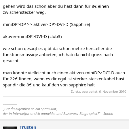
gehen wird das schon aber du hast dann für 8€ einen
zwischenstecker weg.
miniDP>DP >> aktiver-DP>DVI-D (Sapphire)
aktiver-miniDP>DVI-D (club3)
wie schon gesagt es gibt da schon mehre hersteller die
funktionsmässige anbieten, ich hab da nicht gross nach
gesucht
man könnte vielleicht auch einen aktiven-miniDP>DCI-D auch
für 22€ finden, wenn es dir egal ist stecker-stecker-kabel hast
spar dir die 8€ und kauf den von sapphire halt
Zuletzt bearbeitet:
6. November 2010
=============================================================
=======
„Bist du eigentlich so ein Spam-Bot,
der in Internetforen sich anmeldet und Buzzword-Bingo spielt?“ – Sontin
Trusten