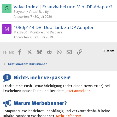
Valve Index | Ersatzkabel und Mini-DP-Adapter?
S
Scrypton
Virtual Reality
Antworten
7
30. Juli 2020
1080p144 DVI Dual Link zu DP Adapter
M
Max8260
Monitore und Displays
Antworten
6
21. Juni 2019
Facebook
X (Twitter)
Bluesky
Reddit
WhatsApp
E-Mail
Link
Teilen:
Grafikkarten: Diskussionen
Nichts mehr verpassen!
Erhalte eine Push-Benachrichtigung (oder einen Newsletter) bei
Erscheinen neuer Tests und Berichte:
Jetzt anmelden!
Warum Werbebanner?
ComputerBase berichtet unabhängig und verkauft deshalb keine
Inhalte, sondern Werbebanner.
Mehr erfahren!