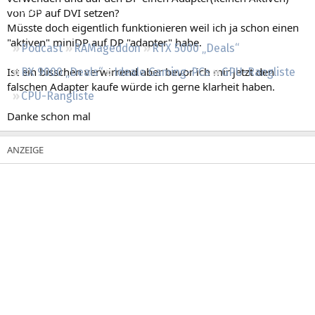
Regeln
von DP auf DVI setzen?
Müsste doch eigentlich funktionieren weil ich ja schon einen
"aktiven" miniDP auf DP "adapter" habe.
Podcast
RAMageddon
RTX 5000 „Deals“
Ist ein bisschen verwirrend aber bevor ich mir jetzt den
RX 9000 „Deals“
Ideale Gaming-PCs
GPU-Rangliste
falschen Adapter kaufe würde ich gerne klarheit haben.
CPU-Rangliste
Danke schon mal