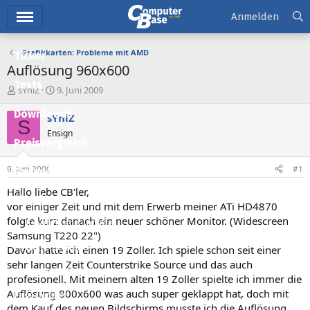
Hauptmenü
Anmelden
Grafikkarten: Probleme mit AMD
Ticker
Auflösung 960x600
Tests
E
E
sYniZ
9. Juni 2009
r
r
Downloads
s
s
sYniZ
S
t
t
Ensign
e
e
Preisvergleich
l
l
l
l
9. Juni 2009
#1
Forum
e
t
r
a
Hallo liebe CB'ler,
Aktuelles
m
vor einiger Zeit und mit dem Erwerb meiner ATi HD4870
folgte kurz danach ein neuer schöner Monitor. (Widescreen
Empfohlene Inhalte
Samsung T220 22")
Neue Beiträge
Davor hatte ich einen 19 Zoller. Ich spiele schon seit einer
sehr langen Zeit Counterstrike Source und das auch
Neueste Aktivitäten
profesionell. Mit meinem alten 19 Zoller spielte ich immer die
Auflösung 800x600 was auch super geklappt hat, doch mit
Leserartikel
dem Kauf des neuen Bildschirms musste ich die Auflösung