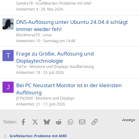
Sandra78
Grafikkarten: Probleme mit Intel
Antworten
4
26. Mai 2026
DNS-Auflösung unter Ubuntu 24.04.4 schlägt
immer wieder fehl
Blackhorse79
Linux
Antworten
10
Samstag um 14:48
Frage zu Größe, Auflösung und
T
Displaytechnologie
TieTie
Monitore und Displays: Kaufberatung
Antworten
18
23. Juli 2026
Bei PC Neustart Monitor ist in der kleinsten
J
Auflösung
JSTN2000
Monitore und Displays
Antworten
21
17. Juni 2026
Facebook
X (Twitter)
Bluesky
Reddit
WhatsApp
E-Mail
Link
Teilen:
Grafikkarten: Probleme mit AMD