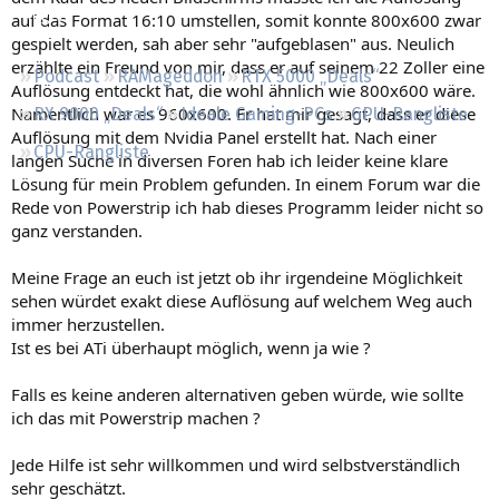
Regeln
auf das Format 16:10 umstellen, somit konnte 800x600 zwar
gespielt werden, sah aber sehr "aufgeblasen" aus. Neulich
erzählte ein Freund von mir, dass er auf seinem 22 Zoller eine
Podcast
RAMageddon
RTX 5000 „Deals“
Auflösung entdeckt hat, die wohl ähnlich wie 800x600 wäre.
Namentlich war es 960x600. Er hat mir gesagt, dass er diese
RX 9000 „Deals“
Ideale Gaming-PCs
GPU-Rangliste
Auflösung mit dem Nvidia Panel erstellt hat. Nach einer
CPU-Rangliste
langen Suche in diversen Foren hab ich leider keine klare
Lösung für mein Problem gefunden. In einem Forum war die
Rede von Powerstrip ich hab dieses Programm leider nicht so
ganz verstanden.
Meine Frage an euch ist jetzt ob ihr irgendeine Möglichkeit
sehen würdet exakt diese Auflösung auf welchem Weg auch
immer herzustellen.
Ist es bei ATi überhaupt möglich, wenn ja wie ?
Falls es keine anderen alternativen geben würde, wie sollte
ich das mit Powerstrip machen ?
Jede Hilfe ist sehr willkommen und wird selbstverständlich
sehr geschätzt.