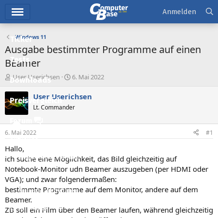
Hauptmenü
Anmelden
Windows 11
Ticker
Ausgabe bestimmter Programme auf einen
Tests
BEamer
E
E
User Userichsen
6. Mai 2022
Downloads
r
r
s
s
User Userichsen
Preisvergleich
t
t
Lt. Commander
e
e
l
l
Forum
l
l
6. Mai 2022
#1
e
t
Aktuelles
r
a
Hallo,
m
Empfohlene Inhalte
ich suche eine Möglichkeit, das Bild gleichzeitig auf
Notebook-Monitor udn Beamer auszugeben (per HDMI oder
Neue Beiträge
VGA); und zwar folgendermaßen:
bestimmte Programme auf dem Monitor, andere auf dem
Neueste Aktivitäten
Beamer.
Leserartikel
ZB soll ein Film über den Beamer laufen, während gleichzeitig