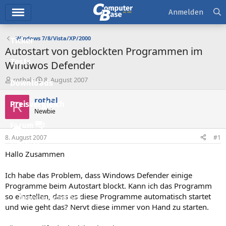
Hauptmenü
Anmelden
Windows 7/8/Vista/XP/2000
Ticker
Autostart von geblockten Programmen im
Tests
Windwos Defender
E
E
rothal
8. August 2007
Downloads
r
r
s
s
rothal
R
Preisvergleich
t
t
Newbie
e
e
l
l
Forum
l
l
8. August 2007
#1
e
t
Aktuelles
r
a
Hallo Zusammen
m
Empfohlene Inhalte
Ich habe das Problem, dass Windows Defender einige
Neue Beiträge
Programme beim Autostart blockt. Kann ich das Programm
so einstellen, dass es diese Programme automatisch startet
Neueste Aktivitäten
und wie geht das? Nervt diese immer von Hand zu starten.
Leserartikel