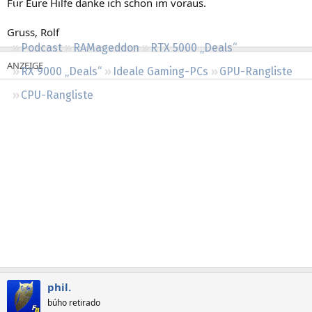
Für Eure Hilfe danke ich schon im voraus.
Regeln
Gruss, Rolf
Podcast
RAMageddon
RTX 5000 „Deals“
RX 9000 „Deals“
Ideale Gaming-PCs
GPU-Rangliste
CPU-Rangliste
phil.
búho retirado