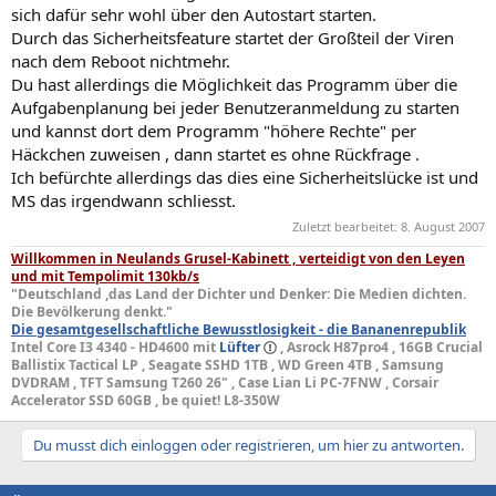
sich dafür sehr wohl über den Autostart starten.
Durch das Sicherheitsfeature startet der Großteil der Viren
nach dem Reboot nichtmehr.
Du hast allerdings die Möglichkeit das Programm über die
Aufgabenplanung bei jeder Benutzeranmeldung zu starten
und kannst dort dem Programm "höhere Rechte" per
Häckchen zuweisen , dann startet es ohne Rückfrage .
Ich befürchte allerdings das dies eine Sicherheitslücke ist und
MS das irgendwann schliesst.
Zuletzt bearbeitet:
8. August 2007
Willkommen in Neulands Grusel-Kabinett , verteidigt von den Leyen
und mit Tempolimit 130kb/s
"Deutschland ,das Land der Dichter und Denker: Die Medien dichten.
Die Bevölkerung denkt."
Die gesamtgesellschaftliche Bewusstlosigkeit - die Bananenrepublik
Intel Core I3 4340 - HD4600 mit
Lüfter
, Asrock H87pro4 , 16GB Crucial
Ballistix Tactical LP , Seagate SSHD 1TB , WD Green 4TB , Samsung
DVDRAM , TFT Samsung T260 26" , Case Lian Li PC-7FNW , Corsair
Accelerator SSD 60GB , be quiet! L8-350W
Du musst dich einloggen oder registrieren, um hier zu antworten.