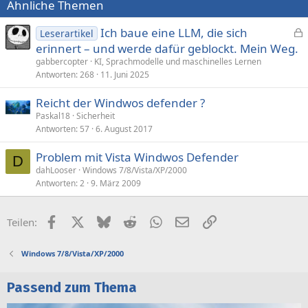
Ähnliche Themen
Ich baue eine LLM, die sich
Leserartikel
e
erinnert – und werde dafür geblockt. Mein Weg.
s
gabbercopter
KI, Sprachmodelle und maschinelles Lernen
p
Antworten
268
11. Juni 2025
e
Reicht der Windwos defender ?
r
Paskal18
Sicherheit
r
Antworten
57
6. August 2017
t
Problem mit Vista Windwos Defender
D
dahLooser
Windows 7/8/Vista/XP/2000
Antworten
2
9. März 2009
Facebook
X (Twitter)
Bluesky
Reddit
WhatsApp
E-Mail
Link
Teilen:
Windows 7/8/Vista/XP/2000
Passend zum Thema