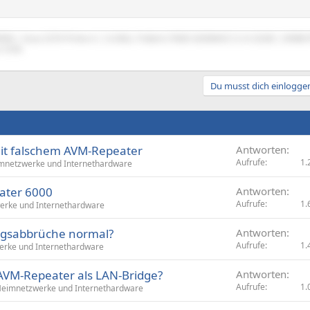
9900k | Asus Z370 Prime-A | G.SKILL Trident Z RGB 3200MHZ CL14 32GB | EKWB 
r 570X
Du musst dich einloggen
mit falschem AVM-Repeater
Antworten
Aufrufe
1.
mnetzwerke und Internethardware
ater 6000
Antworten
Aufrufe
1.
rke und Internethardware
ngsabbrüche normal?
Antworten
Aufrufe
1.
rke und Internethardware
VM-Repeater als LAN-Bridge?
Antworten
Aufrufe
1.
eimnetzwerke und Internethardware