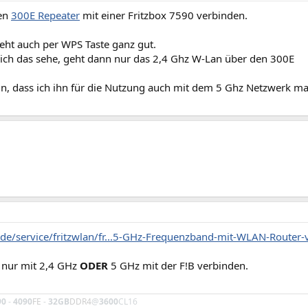
den
300E Repeater
mit einer Fritzbox 7590 verbinden.
eht auch per WPS Taste ganz gut.
 ich das sehe, geht dann nur das 2,4 Ghz W-Lan über den 300E
in, dass ich ihn für die Nutzung auch mit dem 5 Ghz Netzwerk m
.de/service/fritzwlan/fr...5-GHz-Frequenzband-mit-WLAN-Router-
h nur mit 2,4 GHz
ODER
5 GHz mit der F!B verbinden.
90
-
4090
FE
-
32GB
DDR4
@
3600
CL16