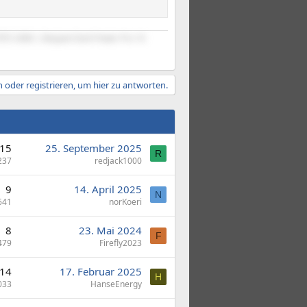
RTX 2080 | Bequiet Dark Power Pro 10
 oder registrieren, um hier zu antworten.
15
25. September 2025
R
237
redjack1000
9
14. April 2025
N
641
norKoeri
8
23. Mai 2024
F
479
Firefly2023
14
17. Februar 2025
H
033
HanseEnergy