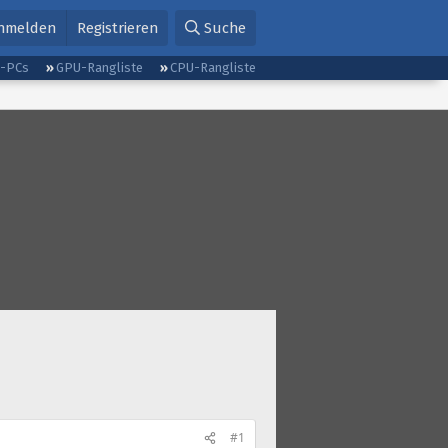
nmelden
Registrieren
Suche
g-PCs
GPU-Rangliste
CPU-Rangliste
#1