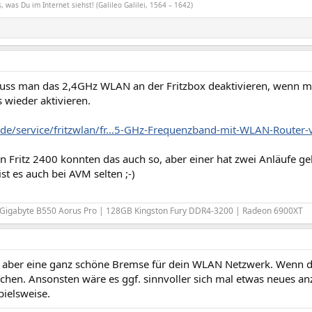
, was Du im Internet siehst! (Galileo Galilei, 1564 – 1642)
ss man das 2,4GHz WLAN an der Fritzbox deaktivieren, wenn ma
 wieder aktivieren.
.de/service/fritzwlan/fr...5-GHz-Frequenzband-mit-WLAN-Router-
 Fritz 2400 konnten das auch so, aber einer hat zwei Anläufe ge
st es auch bei AVM selten ;-)
 Gigabyte B550 Aorus Pro | 128GB Kingston Fury DDR4-3200 | Radeon 6900XT
t aber eine ganz schöne Bremse für dein WLAN Netzwerk. Wenn d
hen. Ansonsten wäre es ggf. sinnvoller sich mal etwas neues an
pielsweise.