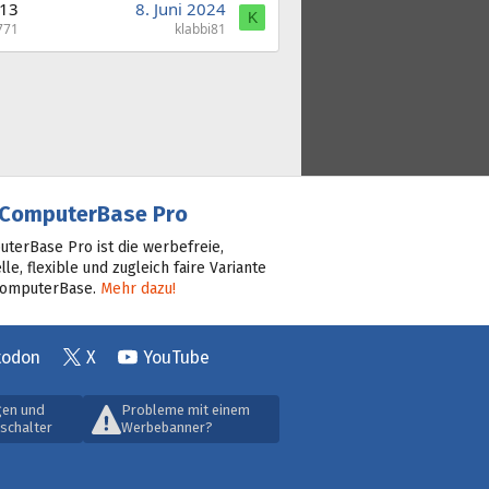
13
8. Juni 2024
K
771
klabbi81
ComputerBase Pro
terBase Pro ist die werbefreie,
lle, flexible und zugleich faire Variante
ComputerBase.
Mehr dazu!
todon
X
YouTube
gen und
Probleme mit einem
schalter
Werbebanner?