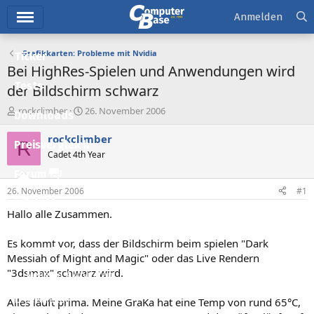
Hauptmenü
Anmelden
Grafikkarten: Probleme mit Nvidia
Ticker
Bei HighRes-Spielen und Anwendungen wird
Tests
der Bildschirm schwarz
E
E
rockclimber
26. November 2006
Downloads
r
r
s
s
rockclimber
R
Preisvergleich
t
t
Cadet 4th Year
e
e
l
l
Forum
l
l
26. November 2006
#1
e
t
Aktuelles
r
a
Hallo alle Zusammen.
m
Empfohlene Inhalte
Es kommt vor, dass der Bildschirm beim spielen "Dark
Neue Beiträge
Messiah of Might and Magic" oder das Live Rendern
"3dsmax" schwarz wird.
Neueste Aktivitäten
Leserartikel
Alles läuft prima. Meine GraKa hat eine Temp von rund 65°C,