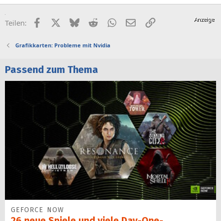
Facebook
X (Twitter)
Bluesky
Reddit
WhatsApp
E-Mail
Link
Teilen:
Grafikkarten: Probleme mit Nvidia
Passend zum Thema
GEFORCE NOW
26 neue Spiele und viele Day-One-