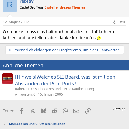
replay
R
Cadet 3rd Year
Ersteller dieses Themas
12. August 2007
#16
Ok, danke. muss ichs halt noch mal alles mit luftkühlern
kühlen und umstellen. aber danke für die infos
Du musst dich einloggen oder registrieren, um hier zu antworten.
Ähnliche Themen
[Hinweis]Welches SLI Board, was ist mit den
Abständen der PCIe-Ports?
Raberduck
Mainboards und CPUs: Kaufberatung
Antworten
6
15. Januar 2005
Facebook
X (Twitter)
Bluesky
Reddit
WhatsApp
E-Mail
Link
Teilen:
Mainboards und CPUs: Diskussionen