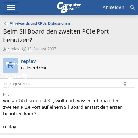
Hauptmenü
Anmelden
Mainboards und CPUs: Diskussionen
Ticker
Beim Sli Board den zweiten PCIe Port
Tests
benutzen?
E
E
replay
12. August 2007
Downloads
r
r
s
s
replay
R
Preisvergleich
t
t
Cadet 3rd Year
e
e
l
l
Forum
l
l
12. August 2007
#1
e
t
Aktuelles
r
a
Hi,
m
Empfohlene Inhalte
wie im Titel schon steht, wollte ich wissen, ob man den
zweiten PCIe Port auf einem Sli Board anstatt den ersten
Neue Beiträge
benutzen kann?
Neueste Aktivitäten
replay
Leserartikel