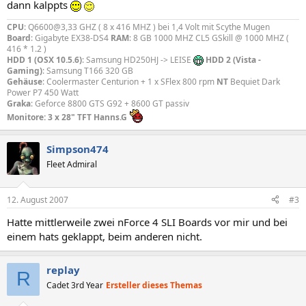
dann kalppts
CPU
: Q6600@3,33 GHZ ( 8 x 416 MHZ ) bei 1,4 Volt mit Scythe Mugen
Board
: Gigabyte EX38-DS4
RAM
: 8 GB 1000 MHZ CL5 GSkill @ 1000 MHZ (
416 * 1.2 )
HDD 1 (OSX 10.5.6)
: Samsung HD250HJ -> LEISE
HDD 2 (Vista -
Gaming)
: Samsung T166 320 GB
Gehäuse
: Coolermaster Centurion + 1 x SFlex 800 rpm
NT
Bequiet Dark
Power P7 450 Watt
Graka
: Geforce 8800 GTS G92 + 8600 GT passiv
Monitore: 3 x 28" TFT Hanns.G
Simpson474
Fleet Admiral
12. August 2007
#3
Hatte mittlerweile zwei nForce 4 SLI Boards vor mir und bei
einem hats geklappt, beim anderen nicht.
replay
R
Cadet 3rd Year
Ersteller dieses Themas