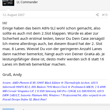
Lt. Commander
12. August 2007
#15
Hi!
Einige haben das beim A8N-SLI wohl schon gemacht, also
sollte es auch mit dem 2.Slot klappen. Würde es aber zur
Sicherheit auch erstmal testen, bevor Du Dein Case zersägst!
Ich meine allerdings auch, bei diesem Board hat der 2. Slot
max. 8 Lanes. Wieviel Du von der geringeren Anzahl Lanes
dann nachher bemerkst, hängt auch von Deiner GraKa ab. Je
leistungsfähiger diese ist, desto mehr werden sich 8 statt 16
Lanes im Betrieb bemerkbar machen.
Gruß, Andy
System: AMD Phenom II X6 1090T Black Edition @ Thermalright Archon, ASUS
Sabertooth 990FX R2.0, HIS Radeon 7950 Boost Clock @ Prolimatech MK26, 2 X 4096
MB Corsair Vengeance LP, 2 X SSD Samsung 840 Pro 128GB, LG DH16NS30, ASUS
DRW-24B1LT, Seasonic Platinum 660, Windows 7 Professional 64, alles verpackt in ein
Fractal Design Define XL Black Pearl