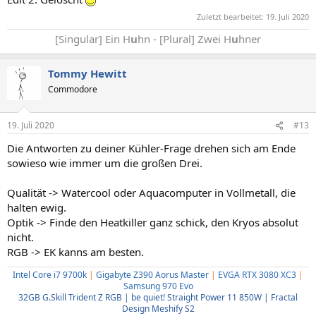
Zuletzt bearbeitet:
19. Juli 2020
[Singular] Ein H
u
hn - [Plural] Zwei H
u
hner
Tommy Hewitt
Commodore
19. Juli 2020
#13
Die Antworten zu deiner Kühler-Frage drehen sich am Ende
sowieso wie immer um die großen Drei.
Qualität -> Watercool oder Aquacomputer in Vollmetall, die
halten ewig.
Optik -> Finde den Heatkiller ganz schick, den Kryos absolut
nicht.
RGB -> EK kanns am besten.
Intel Core i7 9700k
|
Gigabyte Z390 Aorus Master
|
EVGA RTX 3080 XC3
|
Samsung 970 Evo
32GB G.Skill Trident Z RGB | be quiet! Straight Power 11 850W | Fractal
Design Meshify S2