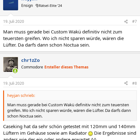
t
Ensign
🎅Rätsel-Elite ’24
i
o
n
19. Juli 2020
#7
e
n
Man muss gerade bei Custom Wakü definitiv nicht zum
:
teuersten greifen. Wo ich nicht sparen würde, wären die
Lüfter. Da darfs dann schon Noctua sein.
chr1zZo
Commodore
Ersteller dieses Themas
19. Juli 2020
#8
heyjan schrieb:
Man muss gerade bei Custom Wakü definitiv nicht zum teuersten
greifen. Wo ich nicht sparen würde, wären die Lüfter. Da darfs dann
schon Noctua sein.
Caseking hat da sehr schön getestet mit 120mm und 140mm
Lüftern im Gehäuse sowie am Radiator
Die Ergebnisse sind
anders wie der ein oder andere erwartet ^^