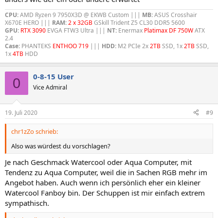
CPU:
AMD Ryzen 9 7950X3D @ EKWB Custom |||
MB:
ASUS Crosshair
X670E HERO |||
RAM:
2 x 32GB
GSkill Trident Z5 CL30 DDR5 5600
GPU:
RTX 3090
EVGA FTW3 Ultra |||
NT:
Enermax
Platimax DF 750W
ATX
2.4
Case:
PHANTEKS
ENTHOO 719
|||
HDD:
M2 PCIe 2x
2TB
SSD, 1x
2TB
SSD,
1x
4TB
HDD
0-8-15 User
0
Vice Admiral
19. Juli 2020
#9
chr1zZo schrieb:
Also was würdest du vorschlagen?
Je nach Geschmack Watercool oder Aqua Computer, mit
Tendenz zu Aqua Computer, weil die in Sachen RGB mehr im
Angebot haben. Auch wenn ich persönlich eher ein kleiner
Watercool Fanboy bin. Der Schuppen ist mir einfach extrem
sympathisch.