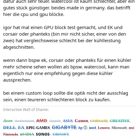
dafür auch sehr teuer. watercool ist kaum schlechter, aber ein
gutes stück günstiger. beides made in germany. das betrifft
hier die cpu und gpu blöcke.
igor hat mal einen GPU block test gemacht, und EK und
corsair oder phanteks (bin mir nicht sicher, einer von den
zwei) hat vergleichsweise schlecht bei der kühlleistung
abgeschnitten.
wenn dann bspw ek, corsair oder phanteks für einen kühler
mehr scheine sehen wollen als bpsw. watercool, kann man
eigentlich nur eine empfehlung gegen diese kühler
aussprechen.
bei einem custom loop sollte die optik nicht der ausschlag
sein, einen teureren schlechteren block zu kaufen.
Interactive Wall of Shame:
AMD
Acer
Activision
Apple
Canon
CORSAIR
,
,
,
,
ASUS
,
,
,
CREATIVE
,
GIGABYTE
DELL
E
A
,
,
EPIC
GAMES
,
,
hp
,
intel
,
Lenovo
,
Microsoft
,
msi
,
n
SONOS
N
intendo
,
VIDIA
,
,
UBISOFT
.