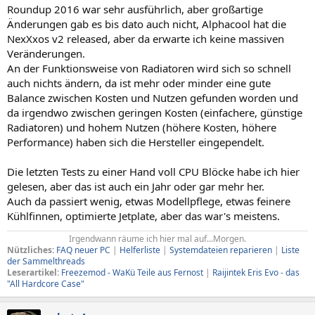
Roundup 2016 war sehr ausführlich, aber großartige
Änderungen gab es bis dato auch nicht, Alphacool hat die
NexXxos v2 released, aber da erwarte ich keine massiven
Veränderungen.
An der Funktionsweise von Radiatoren wird sich so schnell
auch nichts ändern, da ist mehr oder minder eine gute
Balance zwischen Kosten und Nutzen gefunden worden und
da irgendwo zwischen geringen Kosten (einfachere, günstige
Radiatoren) und hohem Nutzen (höhere Kosten, höhere
Performance) haben sich die Hersteller eingependelt.
Die letzten Tests zu einer Hand voll CPU Blöcke habe ich hier
gelesen, aber das ist auch ein Jahr oder gar mehr her.
Auch da passiert wenig, etwas Modellpflege, etwas feinere
Kühlfinnen, optimierte Jetplate, aber das war's meistens.
Irgendwann räume ich hier mal auf...Morgen.​
Nützliches:
FAQ neuer PC
|
Helferliste
|
Systemdateien reparieren
|
Liste
der Sammelthreads
Leserartikel:
Freezemod - WaKü Teile aus Fernost
|
Raijintek Eris Evo - das
"All Hardcore Case"