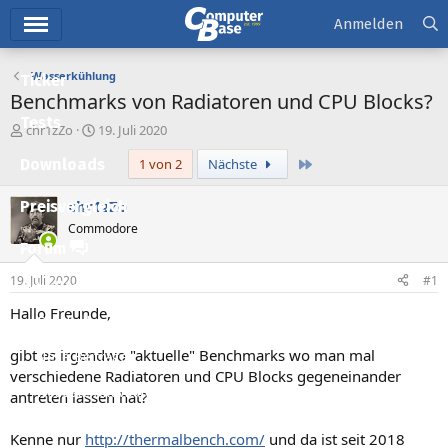
Hauptmenü
Anmelden
Wasserkühlung
Ticker
Benchmarks von Radiatoren und CPU Blocks?
Tests
E
E
chr1zZo
19. Juli 2020
r
r
Letzte
Downloads
1 von 2
Nächste
s
s
t
t
e
e
chr1zZo
Preisvergleich
l
l
Commodore
l
l
Forum
e
t
r
a
19. Juli 2020
#1
Aktuelles
m
Hallo Freunde,
Empfohlene Inhalte
gibt es irgendwo "aktuelle" Benchmarks wo man mal
Neue Beiträge
verschiedene Radiatoren und CPU Blocks gegeneinander
Neueste Aktivitäten
antreten lassen hat?
Leserartikel
Kenne nur
http://thermalbench.com/
und da ist seit 2018