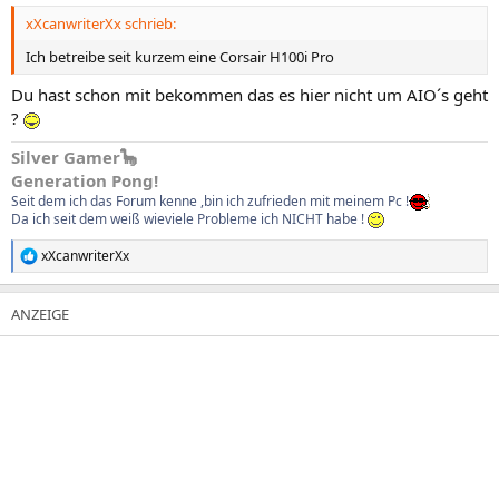
xXcanwriterXx schrieb:
Ich betreibe seit kurzem eine Corsair H100i Pro
Du hast schon mit bekommen das es hier nicht um AIO´s geht
?
Silver Gamer🦕
Generation Pong!
Seit dem ich das Forum kenne ,bin ich zufrieden mit meinem Pc !
Da ich seit dem weiß wieviele Probleme ich NICHT habe !
xXcanwriterXx
R
e
a
k
t
i
o
n
e
n
: