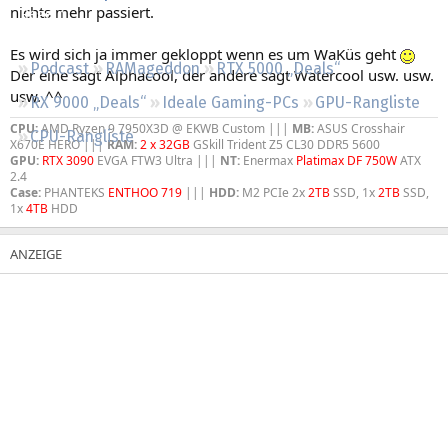
nichts mehr passiert.
Regeln
Es wird sich ja immer gekloppt wenn es um WaKüs geht
Podcast
RAMageddon
RTX 5000 „Deals“
Der eine sagt Alphacool, der andere sagt Watercool usw. usw.
usw. ^^
RX 9000 „Deals“
Ideale Gaming-PCs
GPU-Rangliste
CPU:
AMD Ryzen 9 7950X3D @ EKWB Custom |||
MB:
ASUS Crosshair
CPU-Rangliste
X670E HERO |||
RAM:
2 x 32GB
GSkill Trident Z5 CL30 DDR5 5600
GPU:
RTX 3090
EVGA FTW3 Ultra |||
NT:
Enermax
Platimax DF 750W
ATX
2.4
Case:
PHANTEKS
ENTHOO 719
|||
HDD:
M2 PCIe 2x
2TB
SSD, 1x
2TB
SSD,
1x
4TB
HDD