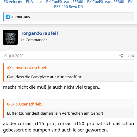
EK Velocity
|
EK Vector
|
EK CoolStream SE360
|
EK CoolStream PE360
|
EK-
RES 250 Revo D5
immortuos
R
e
a
TorgardGraufell
k
t
Lt. Commander
i
o
n
19. Juli 2020
#14
e
n
xXcanwriterXx schrieb:
:
Gut, dass die Backplate aus Kunststoff ist
macht nicht die muß ja auch nicht viel tragen...
0-8-15 User schrieb:
Lüfter (zumindest damals, ein Verbrechen am Gehör)
ab der corsair h115i pro , corsair h150i pro hat sich das schon
gebessert die pumpen sind auch leiser geworden.