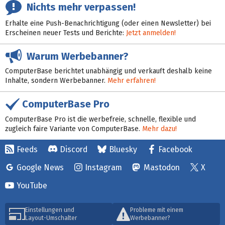
Nichts mehr verpassen!
Erhalte eine Push-Benachrichtigung (oder einen Newsletter) bei
Erscheinen neuer Tests und Berichte:
Jetzt anmelden!
Warum Werbebanner?
ComputerBase berichtet unabhängig und verkauft deshalb keine
Inhalte, sondern Werbebanner.
Mehr erfahren!
ComputerBase Pro
ComputerBase Pro ist die werbefreie, schnelle, flexible und
zugleich faire Variante von ComputerBase.
Mehr dazu!
Feeds
Discord
Bluesky
Facebook
Google News
Instagram
Mastodon
X
YouTube
Einstellungen und
Probleme mit einem
Layout-Umschalter
Werbebanner?