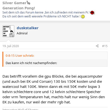
Silver Gamer🦕
Generation Pong!
Seit dem ich das Forum kenne ,bin ich zufrieden mit meinem Pc !
Da ich seit dem weiß wieviele Probleme ich NICHT habe !
duskstalker
Admiral
19. Juli 2020
#15
0-8-15 User schrieb:
Das kann ich nicht nachempfinden:
Das betrifft vorallem die gpu Blöcke, die bei aquacomputer
(und auch bei EK und Corsair) 130 bis 150€ kosten und die
watercool halt 100€. Wenn dann ek mit 50€ mehr bspw 3
kelvin schlechtere core und 12 kelvin schlechtere Speicher
oder vrm Temperaturen hat, machts halt nur wenig Sinn den
EK zu kaufen, nur weil der mehr rgb hat.
Interactive Wall of Shame: