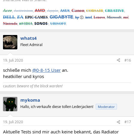
AMD
Acer
Activision
Apple
Canon
CORSAIR
,
,
,
,
ASUS
,
,
,
CREATIVE
,
GIGABYTE
DELL
E
A
,
,
EPIC
GAMES
,
,
hp
,
intel
,
Lenovo
,
Microsoft
,
msi
,
n
SONOS
N
intendo
,
VIDIA
,
,
UBISOFT
.
whats4
Fleet Admiral
19. Juli 2020
#16
schließe mich
@0-8-15 User
an.
heatkiller und kyros
caution:
beware of the block warden!
mykoma
Hallo, ich verkaufe diese tollen Lederjacken!
Moderator
19. Juli 2020
#17
Aktuelle Tests sind mir auch keine bekannt, das Radiator