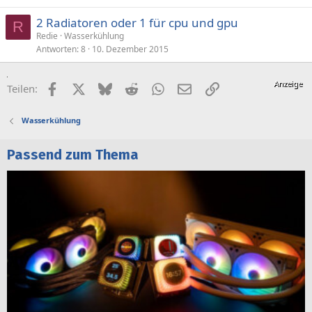
2 Radiatoren oder 1 für cpu und gpu
R
Redie
Wasserkühlung
Antworten
8
10. Dezember 2015
Facebook
X (Twitter)
Bluesky
Reddit
WhatsApp
E-Mail
Link
Teilen:
Wasserkühlung
Passend zum Thema