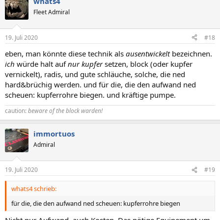
whats4
Fleet Admiral
19. Juli 2020
#18
eben, man könnte diese technik als
ausentwickelt
bezeichnen.
ich
würde halt auf
nur kupfer
setzen, block (oder kupfer
vernickelt), radis, und gute schläuche, solche, die ned
hard&brüchig werden. und für die, die den aufwand ned
scheuen: kupferrohre biegen. und kräftige pumpe.
caution:
beware of the block warden!
immortuos
Admiral
19. Juli 2020
#19
whats4 schrieb:
für die, die den aufwand ned scheuen: kupferrohre biegen
Nicht nur Aufwand, auch Kosten. Das nötige Equipement um