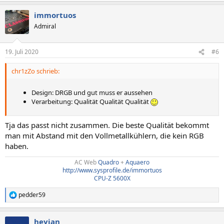
immortuos
Admiral
19. Juli 2020
#6
chr1zZo schrieb:
Design: DRGB und gut muss er aussehen
Verarbeitung: Qualität Qualität Qualität
Tja das passt nicht zusammen. Die beste Qualität bekommt
man mit Abstand mit den Vollmetallkühlern, die kein RGB
haben.
AC Web
Quadro
+
Aquaero
http://www.sysprofile.de/immortuos
CPU-Z 5600X
pedder59
R
e
a
heyjan
k