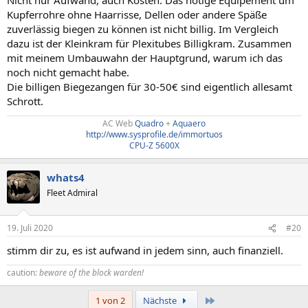
Kupferrohre ohne Haarrisse, Dellen oder andere Späße
zuverlässig biegen zu können ist nicht billig. Im Vergleich
dazu ist der Kleinkram für Plexitubes Billigkram. Zusammen
mit meinem Umbauwahn der Hauptgrund, warum ich das
noch nicht gemacht habe.
Die billigen Biegezangen für 30-50€ sind eigentlich allesamt
Schrott.
AC Web
Quadro
+
Aquaero
http://www.sysprofile.de/immortuos
CPU-Z 5600X
whats4
Fleet Admiral
19. Juli 2020
#20
stimm dir zu, es ist aufwand in jedem sinn, auch finanziell.
caution:
beware of the block warden!
Letzte
1 von 2
Nächste