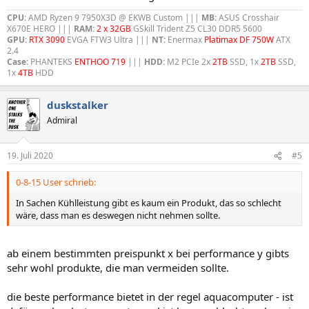
CPU:
AMD Ryzen 9 7950X3D @ EKWB Custom |||
MB:
ASUS Crosshair
X670E HERO |||
RAM:
2 x 32GB
GSkill Trident Z5 CL30 DDR5 5600
GPU:
RTX 3090
EVGA FTW3 Ultra |||
NT:
Enermax
Platimax DF 750W
ATX
2.4
Case:
PHANTEKS
ENTHOO 719
|||
HDD:
M2 PCIe 2x
2TB
SSD, 1x
2TB
SSD,
1x
4TB
HDD
duskstalker
Admiral
19. Juli 2020
#5
0-8-15 User schrieb:
In Sachen Kühlleistung gibt es kaum ein Produkt, das so schlecht
wäre, dass man es deswegen nicht nehmen sollte.
ab einem bestimmten preispunkt x bei performance y gibts
sehr wohl produkte, die man vermeiden sollte.
die beste performance bietet in der regel aquacomputer - ist