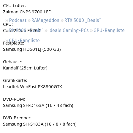
Regeln
CPU Lüfter:
Zalman CNPS 9700 LED
Podcast
RAMageddon
RTX 5000 „Deals“
CPU:
Core 2 Duo E6700
RX 9000 „Deals“
Ideale Gaming-PCs
GPU-Rangliste
CPU-Rangliste
Festplatte:
Samsung HD501LJ (500 GB)
Gehäuse:
Kandalf (25cm Lüfter)
Grafikkarte:
Leadtek WinFast PX8800GTX
DVD-ROM:
Samsung SH-D163A (16 / 48 fach)
DVD-Brenner:
Samsung SH-S183A (18 / 8 / 8 fach)