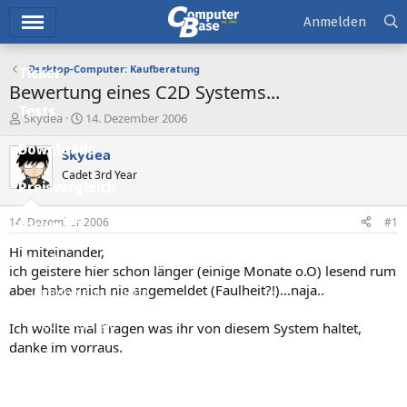
Hauptmenü
Anmelden
Desktop-Computer: Kaufberatung
Ticker
Bewertung eines C2D Systems...
Tests
E
E
Skydea
14. Dezember 2006
r
r
Downloads
s
s
Skydea
t
t
Cadet 3rd Year
e
e
Preisvergleich
l
l
l
l
14. Dezember 2006
#1
Forum
e
t
r
a
Hi miteinander,
Aktuelles
m
ich geistere hier schon länger (einige Monate o.O) lesend rum
aber habe mich nie angemeldet (Faulheit?!)...naja..
Empfohlene Inhalte
Neue Beiträge
Ich wollte mal Fragen was ihr von diesem System haltet,
danke im vorraus.
Neueste Aktivitäten
Leserartikel