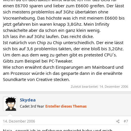
einen E6700 sparen und lieber zum E6600 greifen. Der lässt
sich meistens problemlos auf 3Ghz übertakten ohne
Vocreanhebung. Das höchste was ich mit meinem E6600 bis
jetzt gefahren bin waren knapp 3,8Ghz. Mein Infinity
schwächelte aber da schon ein ganz klein wenig.
Ich lass ihn auf 3Ghz laufen. Das reicht dicke.
Ist natürlich von Chip zu Chip unterschiedlich. Der eine lässt
sich bis auf 3,6 problemlos takten, der eine bloß bis 3,2Ghz.
Um dem aus dem weg zu gehen gibt es pretested CPU´s.
Gibts zum Beispiel bei PC-Tweaker.
Wie schon erwähnt durch Einsparungen am Mainboard und
am Prozessor würde ich das gesparte dann in die erwähnte
Soundkarte von Creative stecken.
Zuletzt bearbeitet:
14. Dezember 2006
Skydea
Cadet 3rd Year
Ersteller dieses Themas
14. Dezember 2006
#7
Naja,, soweit ich in erfahrung gebracht habe und mich