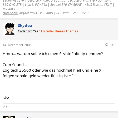
3800MHz CL16 | GeForce RTX 3070 | Samsung 970 EVO Plus 1TB + Samsung
860 QVO 2TB | Lian Li PC-A76X | Bequiet E10-CM 500W | ASUS Essence STX II |
MS Win 10
Notebook:
Surface Pro 4 - i5 6300U | 8GB Ram | 256GB SSD
Skydea
Cadet 3rd Year
Ersteller dieses Themas
14. Dezember 2006
#3
Hmm... warum sollte ich einen Scyhte Infinity nehmen?
Zum Sound...
Logitech Z5500 oder wie das nochmal hieß und eine XFi
folgen sobald geld wieder flüssig ist ^^.
Sky
Bla~