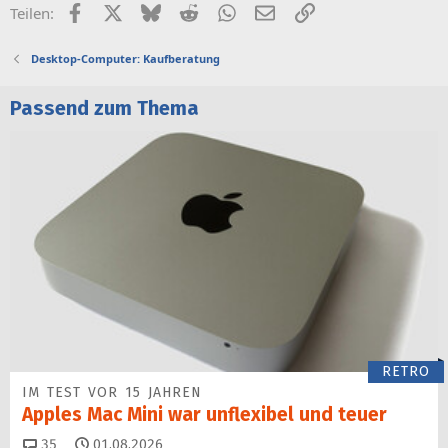
Facebook
X (Twitter)
Bluesky
Reddit
WhatsApp
E-Mail
Link
Teilen:
Desktop-Computer: Kaufberatung
Passend zum Thema
RETRO
IM TEST VOR 15 JAHREN
Apples Mac Mini war unflexibel und teuer
Kommentare
35
01.08.2026