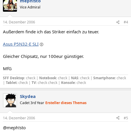
meph!sto
Vice Admiral
14. Dezember 2006
#4
Außerdem finde ich das Striker einfach zu teuer.
Asus P5N32-E SLI
Gleicher Chipsatz, nur 100eur günstiger.
MfG
SFF Desktop
: check |
Notebook
: check |
NAS
: check |
Smartphone
: check
|
Tablet
: check |
TV
: check check |
Konsole
: check
Skydea
Cadet 3rd Year
Ersteller dieses Themas
14. Dezember 2006
#5
@meph!sto