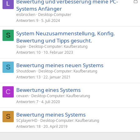
Bewertung und verbesserung meine PC-
e
Systems Anfänger
s
eisbrocken
Desktop-Computer
p
Antworten
9
5. Juli 2024
e
System Neuzusammenstellung, Konfig.
r
S
Bewertung und Tipps gesucht.
r
t
Supie
Desktop-Computer: Kaufberatung
Antworten
10
10. Februar 2023
Bewertung meines neuen Systems
S
Shoutdown
Desktop-Computer: Kaufberatung
Antworten
13
22. Januar 2021
Bewertung eines Systems
C
cevaxn
Desktop-Computer: Kaufberatung
Antworten
7
4. Juli 2020
Bewertung meines Systems
S
SCplayerHD
Desktop-Computer: Kaufberatung
Antworten
18
20. April 2019