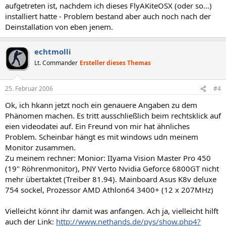
aufgetreten ist, nachdem ich dieses FlyAKiteOSX (oder so...)
installiert hatte - Problem bestand aber auch noch nach der
Deinstallation von eben jenem.
echtmolli
Lt. Commander
Ersteller dieses Themas
25. Februar 2006
#4
Ok, ich hkann jetzt noch ein genauere Angaben zu dem
Phänomen machen. Es tritt ausschließlich beim rechtsklick auf
eien videodatei auf. Ein Freund von mir hat ähnliches
Problem. Scheinbar hängt es mit windows udn meinem
Monitor zusammen.
Zu meinem rechner: Monior: IIyama Vision Master Pro 450
(19" Röhrenmonitor), PNY Verto Nvidia Geforce 6800GT nicht
mehr übertaktet (Treiber 81.94). Mainboard Asus K8v deluxe
754 sockel, Prozessor AMD Athlon64 3400+ (12 x 207MHz)
Vielleicht könnt ihr damit was anfangen. Ach ja, vielleicht hilft
auch der Link:
http://www.nethands.de/pys/show.php4?