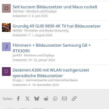
Seit kurzem Bildaussetzer und Maus ruckelt
O
Old Man
Monitore und Displays
Antworten
3
6. Juni 2025
Grundig 49 GUB 9890 4K TV hat Bildaussetzer
NOX84
Fernseher und Media-Streaming
Antworten
7
1. August 2024
Flimmern + Bildaussetzer Samsung G8 +
J
RTX3090
JanK93
Monitore und Displays
Antworten
19
22. Januar 2024
Deskmini A300 mit WLAN nachgerüstet
D
sporadische Bildaussetzer
Drago_r
Heimnetzwerke und Internethardware
Antworten
4
18. November 2023
Facebook
X (Twitter)
Bluesky
Reddit
WhatsApp
E-Mail
Link
Teilen: