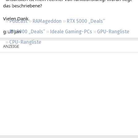
Regeln
das beschriebene?
Vielen Dank.
Podcast
RAMageddon
RTX 5000 „Deals“
gruß Jan
RX 9000 „Deals“
Ideale Gaming-PCs
GPU-Rangliste
CPU-Rangliste