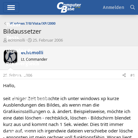
Hauptmenü
Anmelden
Windows 7/8/Vista/XP/2000
Ticker
Bildaussetzer
Tests
E
E
echtmolli
25. Februar 2006
r
r
Downloads
s
s
echtmolli
t
t
Lt. Commander
e
e
Preisvergleich
l
l
l
l
25. Februar 2006
#1
Forum
e
t
r
a
Hallo,
Aktuelles
m
seit einiger Zeit beobachte ich unter windows xp kurze
Empfohlene Inhalte
Ausblendungen des Bildes, als wenn man die
Neue Beiträge
Grafikeinstelllungen o. ä. ändert. Beispielsweise, möchte ich
eine datei löschen - rechtsklick, löschen - Bildschirm blendet
Neueste Aktivitäten
kurz aus und kommt nach 1 Sek. wieder. Dies tritt immer
dann auf, wenn ich irgendwie dateien verschiebe oder lösche
Leserartikel
- ansonsten ist mein rechner voll funktionsfähig. Woran liegt