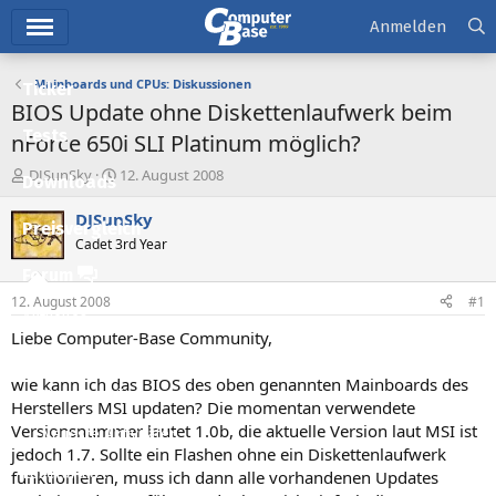
Hauptmenü
Anmelden
Mainboards und CPUs: Diskussionen
Ticker
BIOS Update ohne Diskettenlaufwerk beim
Tests
nForce 650i SLI Platinum möglich?
E
E
DJSunSky
12. August 2008
Downloads
r
r
s
s
DJSunSky
Preisvergleich
t
t
Cadet 3rd Year
e
e
l
l
Forum
l
l
12. August 2008
#1
e
t
Aktuelles
r
a
Liebe Computer-Base Community,
m
Empfohlene Inhalte
wie kann ich das BIOS des oben genannten Mainboards des
Neue Beiträge
Herstellers MSI updaten? Die momentan verwendete
Versionsnummer lautet 1.0b, die aktuelle Version laut MSI ist
Neueste Aktivitäten
jedoch 1.7. Sollte ein Flashen ohne ein Diskettenlaufwerk
Leserartikel
funktionieren, muss ich dann alle vorhandenen Updates