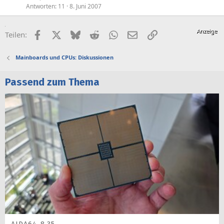
Antworten
11
8. Juni 2007
Facebook
X (Twitter)
Bluesky
Reddit
WhatsApp
E-Mail
Link
Teilen:
Mainboards und CPUs: Diskussionen
Passend zum Thema