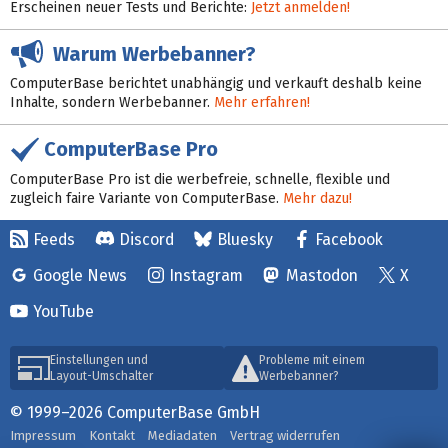
Erscheinen neuer Tests und Berichte:
Jetzt anmelden!
Warum Werbebanner?
ComputerBase berichtet unabhängig und verkauft deshalb keine
Inhalte, sondern Werbebanner.
Mehr erfahren!
ComputerBase Pro
ComputerBase Pro ist die werbefreie, schnelle, flexible und
zugleich faire Variante von ComputerBase.
Mehr dazu!
Feeds
Discord
Bluesky
Facebook
Google News
Instagram
Mastodon
X
YouTube
Einstellungen und
Probleme mit einem
Layout-Umschalter
Werbebanner?
© 1999–2026 ComputerBase GmbH
Impressum
Kontakt
Mediadaten
Vertrag widerrufen