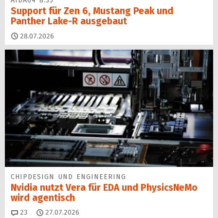
AIDA64 8.35
Support für Zen 6, Mustang Peak und
Panther Lake-R ausgebaut
28.07.2026
CHIPDESIGN UND ENGINEERING
Nvidia nutzt Vera für EDA und PhysicsNeMo
wird agentisch
Kommentare
23
27.07.2026