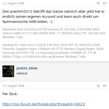
12. August 2008
#3
Den Joachim3312 betrifft das Ganze nämlich aber jetzt hat er
endlich seinen eigenen Account und kann euch direkt um
fachmännische Hilfe bitten. :-)
Notebook: Intel Core2Duo X9100 Extreme @ 3.00 GHz, 4 GB DDR3 RAM,
GeForce 9800 GT 512 MB GDDR3 RAM, 17'' WUXGA Glare TFT, 250 GB SATA,
Windows 7 x64
Desktop-PC: Intel Core i7-920 @ 2.66 GHz, ASUS P6T SE, 6GB OCZ DDR3
Platinum, Sapphire Vapor-X Radeon HD 5770, Western Digital Raptor 74GB,
Samsung HD103SI 1TB, 2 x Samsung SyncMaster 2343BW 23" TFT @
4096x1152px, LG GGW-H20L Blu-ray Brenner, Windows 7 x64
Justin_Sane
Admiral
12. August 2008
#4
Per Stick:
http://msi-forum.de/thread.php?threadid=34023