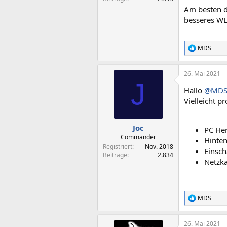
Am besten d
besseres WL
MDS
R
e
a
26. Mai 2021
k
J
t
Hallo
@MD
i
o
Vielleicht p
n
e
n
Joc
PC He
:
Commander
Hinten
Registriert
Nov. 2018
Einsch
Beiträge
2.834
Netzka
MDS
R
e
a
26. Mai 2021
k