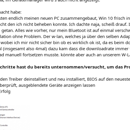
acht habe:
sten endlich meinen neuen PC zusammengebaut, Win 10 frisch i
ht den ich nicht beheben konnte. Ich dachte naja, scheiß drauf. 
 getan. Alles wie vorher, nur mein Bluetoot ist auf einmal versc
llation ohne Problem. Der w-lan, welches ja über den selben Adapt
wobei ich mir nicht sicher bin ob es wirklich ok ist, da es beim 
l (insgesamt also 4mal) dazu kam dass die downloadrate immer w
d manuell fortsetzen musste. könnte aber auch an unserem W-Lan
Schritte hast du bereits unternommen/versucht, um das Pr
en Treiber deinstalliert und neu installiert, BIOS auf den neues
erprüft, ausgeblendete Geräte anzeigen lassen
Erfolg