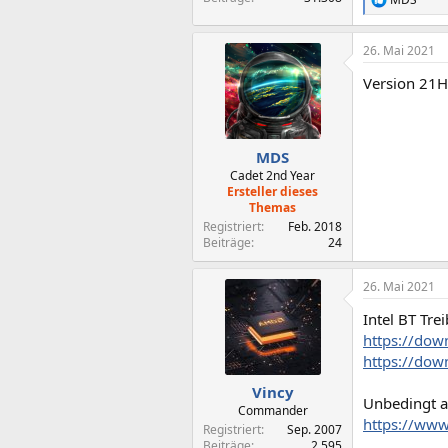
R
e
a
26. Mai 2021
k
t
Version 21H
i
o
n
e
n
MDS
:
Cadet 2nd Year
Ersteller dieses
Themas
Registriert
Feb. 2018
Beiträge
24
26. Mai 2021
Intel BT Trei
https://dow
https://down
Vincy
Unbedingt a
Commander
https://www
Registriert
Sep. 2007
Beiträge
2.595