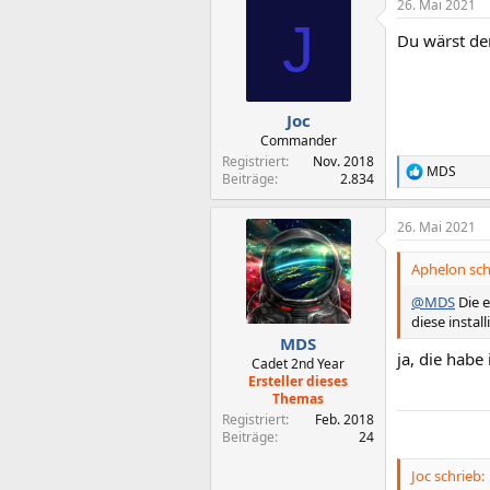
26. Mai 2021
k
J
t
Du wärst der
i
o
n
e
n
Joc
:
Commander
Registriert
Nov. 2018
MDS
R
Beiträge
2.834
e
a
26. Mai 2021
k
t
i
Aphelon sch
o
n
@MDS
Die e
e
diese install
n
MDS
:
ja, die habe
Cadet 2nd Year
Ersteller dieses
Themas
Registriert
Feb. 2018
Beiträge
24
Joc schrieb: