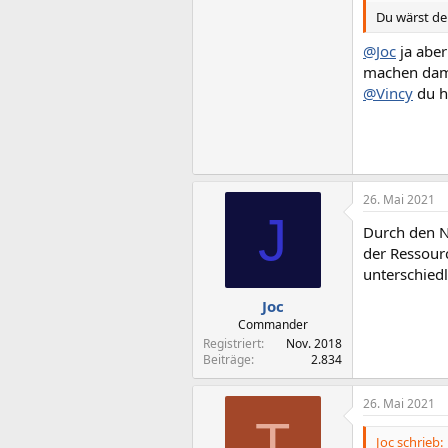
Du wärst der
@Joc
ja aber
machen damit
@Vincy
du ha
26. Mai 2021
J
Durch den Ne
der Ressourc
unterschied
Joc
Commander
Registriert
Nov. 2018
Beiträge
2.834
26. Mai 2021
T
Joc schrieb: