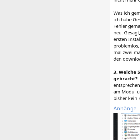
Was ich gem
ich habe Ge
Fehler gemac
neu. Gesagt,
ersten Insta
problemlos, 
mal zwei ma
den downloa
3. Welche 
gebracht?
entsprechend
am Modul üb
bisher kein 
Anhänge