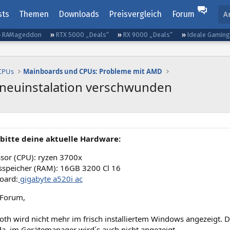
sts
Themen
Downloads
Preisvergleich
Forum
A
RAMageddon
RTX 5000 „Deals“
RX 9000 „Deals“
Ideale Gamin
 CPUs
Mainboards und CPUs: Probleme mit AMD
 neuinstalation verschwunden
bitte deine aktuelle Hardware:
sor (CPU): ryzen 3700x
sspeicher (RAM): 16GB 3200 Cl 16
oard:
gigabyte a520i ac
 Forum,
th wird nicht mehr im frisch installiertem Windows angezeigt. De
da, im Gerätemanager wird´s auch nicht angezeigt.