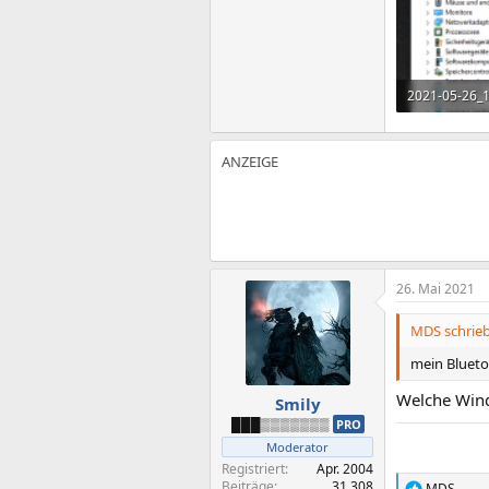
2021-05-26_
58,9 KB · Auf
26. Mai 2021
MDS schrieb
mein Blueto
Welche Windo
Smily
███▒▒▒▒▒▒▒
PRO
Moderator
Registriert
Apr. 2004
Beiträge
31.308
MDS