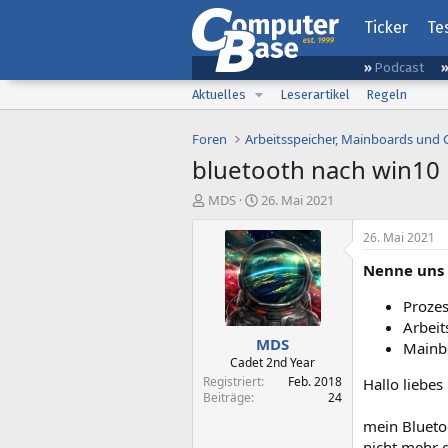
Ticker
Te
Podcast
Aktuelles
Leserartikel
Regeln
Foren
Arbeitsspeicher, Mainboards und
bluetooth nach win10
E
E
MDS
26. Mai 2021
r
r
s
s
26. Mai 2021
t
t
Nenne uns 
e
e
l
l
Prozes
l
l
e
t
Arbeit
MDS
r
a
Mainb
m
Cadet 2nd Year
Registriert
Feb. 2018
Hallo liebes
Beiträge
24
mein Bluetoo
nicht mehr 