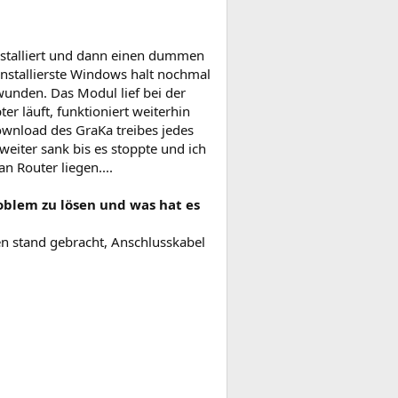
nstalliert und dann einen dummen
Installierste Windows halt nochmal
hwunden. Das Modul lief bei der
er läuft, funktioniert weiterhin
download des GraKa treibes jedes
eiter sank bis es stoppte und ich
 Router liegen....
oblem zu lösen und was hat es
ten stand gebracht, Anschlusskabel