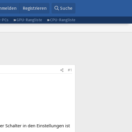
nmelden
Registrieren
Suche
g-PCs
GPU-Rangliste
CPU-Rangliste
#1
r Schalter in den Einstellungen ist