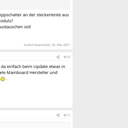
pschalter an der steckerleiste aus
Moduls?
austauschen soll
Zuletzt bearbeitet:
26. Mai 2021
#10
ss da einfach beim Update etwas in
iele Mainboard Hersteller und
n
.
#11