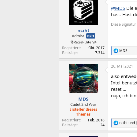
t
@MDS
Die e
i
o
hast. Hast du
n
e
Diese Signatur 
n
nciht
:
Admiral
PRO
🎅Rätsel-Elite ’24
Registriert
Okt. 2017
MDS
R
Beiträge
7.314
e
a
26. Mai 2021
k
t
also entwede
i
o
Intel benutz
n
reset....
e
naja, ich b
n
MDS
:
Cadet 2nd Year
Ersteller dieses
Themas
Registriert
Feb. 2018
nciht
und
R
Beiträge
24
e
a