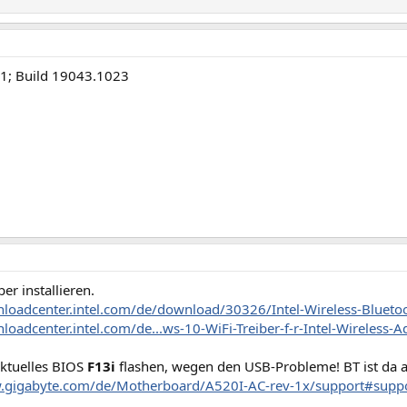
1; Build 19043.1023
ber installieren.
nloadcenter.intel.com/de/download/30326/Intel-Wireless-Blueto
loadcenter.intel.com/de...ws-10-WiFi-Treiber-f-r-Intel-Wireless-A
ktuelles BIOS
F13i
flashen, wegen den USB-Probleme! BT ist da 
.gigabyte.com/de/Motherboard/A520I-AC-rev-1x/support#suppo