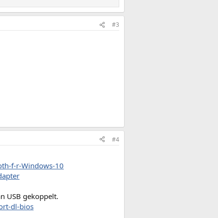
#3
#4
oth-f-r-Windows-10
dapter
an USB gekoppelt.
rt-dl-bios