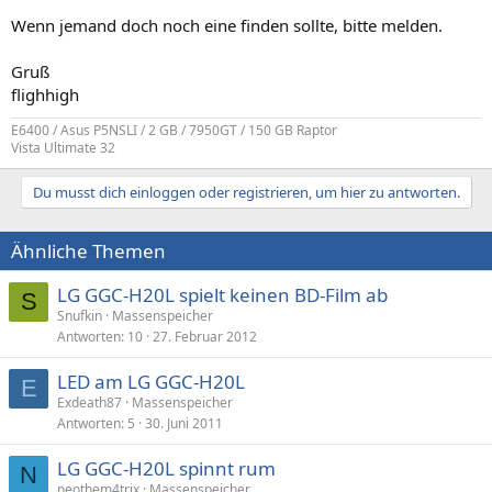
Wenn jemand doch noch eine finden sollte, bitte melden.
Gruß
flighhigh
E6400 / Asus P5NSLI / 2 GB / 7950GT / 150 GB Raptor
Vista Ultimate 32
Du musst dich einloggen oder registrieren, um hier zu antworten.
Ähnliche Themen
LG GGC-H20L spielt keinen BD-Film ab
S
Snufkin
Massenspeicher
Antworten
10
27. Februar 2012
LED am LG GGC-H20L
E
Exdeath87
Massenspeicher
Antworten
5
30. Juni 2011
LG GGC-H20L spinnt rum
N
neothem4trix
Massenspeicher