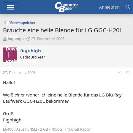
Hauptmenü
Anmelden
Massenspeicher
Ticker
Brauche eine helle Blende für LG GGC-H20L
Tests
E
E
flighhigh
27. Dezember 2008
r
r
Downloads
s
s
flighhigh
F
t
t
Cadet 3rd Year
e
e
Preisvergleich
l
l
l
l
27. Dezember 2008
#1
Forum
e
t
r
a
Hallo!
Aktuelles
m
Weiß einer woher ich eine helle Blende für das LG Blu-Ray
Empfohlene Inhalte
Laufwerk GGC-H20L bekomme?
Neue Beiträge
Gruß
Neueste Aktivitäten
flighhigh
Leserartikel
E6400 / Asus P5NSLI / 2 GB / 7950GT / 150 GB Raptor