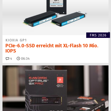
FMS 2026
KIOXIA GP1
PCIe-6.0-SSD erreicht mit XL-Flash 10 Mio.
IOPS
Kommentare
4
06:34