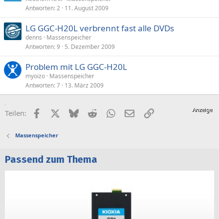
Antworten
2
11. August 2009
LG GGC-H20L verbrennt fast alle DVDs
denns
Massenspeicher
Antworten
9
5. Dezember 2009
Problem mit LG GGC-H20L
myoizo
Massenspeicher
Antworten
7
13. März 2009
Facebook
X (Twitter)
Bluesky
Reddit
WhatsApp
E-Mail
Link
Teilen:
Massenspeicher
Passend zum Thema